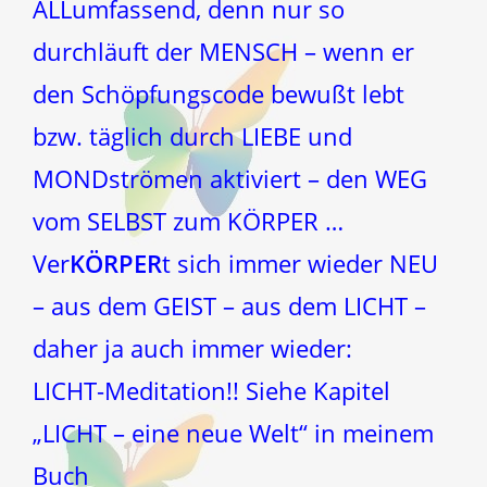
ALLumfassend, denn nur so
durchläuft der MENSCH – wenn er
den Schöpfungscode bewußt lebt
bzw. täglich durch LIEBE und
MONDströmen aktiviert – den WEG
vom SELBST zum KÖRPER …
Ver
KÖRPER
t sich immer wieder NEU
– aus dem GEIST – aus dem LICHT –
daher ja auch immer wieder:
LICHT-Meditation!! Siehe Kapitel
„LICHT – eine neue Welt“ in meinem
Buch