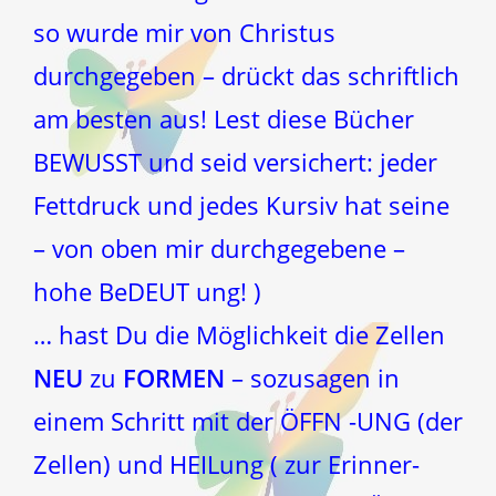
so wurde mir von Christus
durchgegeben – drückt das schriftlich
am besten aus! Lest diese Bücher
BEWUSST und seid versichert: jeder
Fettdruck und jedes Kursiv hat seine
– von oben mir durchgegebene –
hohe BeDEUT ung! )
… hast Du die Möglichkeit die Zellen
NEU
zu
FORMEN
– sozusagen in
einem Schritt mit der ÖFFN -UNG (der
Zellen) und HEILung ( zur Erinner-