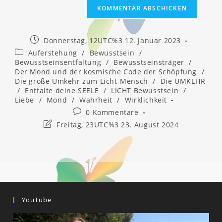
Beitrag
Donnerstag, 12UTC%3 12. Januar 2023
veröffentlicht:
Beitrags-
Auferstehung
/
Bewusstsein
/
Kategorie:
Bewusstseinsentfaltung
/
Bewusstseinsträger
/
Der Mond und der kosmische Code der Schöpfung
/
Die große Umkehr zum Licht-Mensch
/
Die UMKEHR
/
Entfalte deine SEELE
/
LICHT Bewusstsein
/
Liebe
/
Mond
/
Wahrheit
/
Wirklichkeit
Beitrags-
0 Kommentare
Kommentare:
Beitrag
Freitag, 23UTC%3 23. August 2024
zuletzt
geändert
am:
YouTube