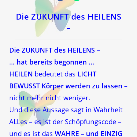
in
in
einem
einem
neuen
neuen
Fenster
Fenster
Die ZUKUNFT des HEILENS
–
Die ZUKUNFT des HEILENS –
… hat bereits begonnen …
HEILEN
bedeutet das
LICHT
BEWUSST Körper werden zu lassen
–
nicht mehr nicht weniger.
Und diese Aussage sagt in Wahrheit
ALLes – es ist der Schöpfungscode –
und es ist das
WAHRE – und EINZIG