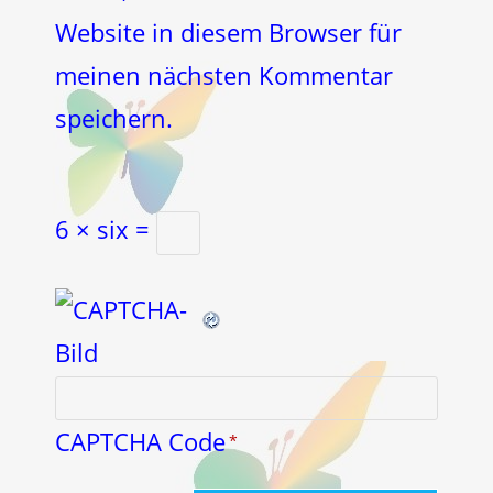
(optional)
Website in diesem Browser für
meinen nächsten Kommentar
speichern.
6 × six =
CAPTCHA Code
*