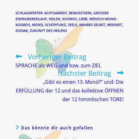
SCHLAGWÖRTER
:
ACHTSAMKEIT
,
BEWUSSTSEIN
,
GROSSER E
NERGIEKREISLAUF
,
HEILEN
,
KOSMOS
,
LIEBE
,
MENSCH-MOND-
KOSMOS
,
MOND
,
SCHÖPFUNG
,
SEELE
,
WAHRES SELBST
,
WEISHEIT
,
ZODIAK
,
ZUKUNFT DES HEILENS
Vorheriger Beitrag
Weitere
Artikel
SPRACHE als WEG und bzw. zum ZIEL
ansehen
Nächster Beitrag
„Gibt es einen 13. Mond?“ und: Die
ERFÜLLUNG der 12 und das kollektive ÖFFNEN
der 12 himmlischen TORE!
Das könnte dir auch gefallen