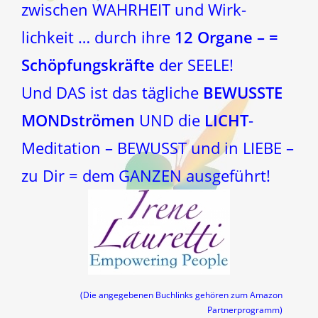
zwischen WAHRHEIT und Wirk-
lichkeit … durch ihre
12 Organe – =
Schöpfungskräfte
der SEELE!
Und DAS ist das tägliche
BEWUSSTE
MONDströmen
UND die
LICHT
-
Meditation – BEWUSST und in LIEBE –
zu Dir = dem GANZEN ausgeführt!
(Die angegebenen Buchlinks gehören zum Amazon
Partnerprogramm)