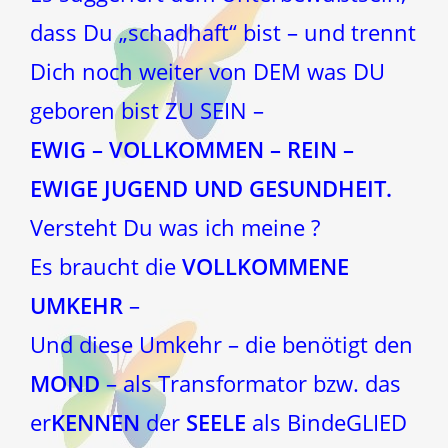
dass Du „schadhaft“ bist – und trennt
Dich noch weiter von DEM was DU
geboren bist ZU SEIN –
EWIG – VOLLKOMMEN – REIN –
EWIGE JUGEND UND GESUNDHEIT.
Versteht Du was ich meine ?
Es braucht die
VOLLKOMMENE
UMKEHR
–
Und diese Umkehr – die benötigt den
MOND
– als Transformator bzw. das
er
KENNEN
der
SEELE
als BindeGLIED