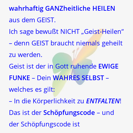
wahrhaftig GANZheitliche HEILEN
aus dem GEIST.
Ich sage bewußt NICHT „Geist-Heilen“
– denn GEIST braucht niemals geheilt
zu werden.
Geist ist der in Gott ruhende
EWIGE
FUNKE
– Dein
WAHRES SELBST
–
welches es gilt:
– In die Körperlichkeit zu
ENTFALTEN
!
Das ist der
Schöpfungscode
– und
der Schöpfungscode ist