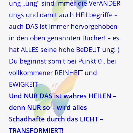
ung „ung“ sind immer die VerÄNDER
ungs und damit auch HEILbegriffe –
auch DAS ist immer hervorgehoben
in den oben genannten Bücher! – es
hat ALLES seine hohe BeDEUT ung! )
Du beginnst somit bei Punkt 0 , bei
vollkommener REINHEIT und
EWIGKEIT –
Und NUR DAS ist wahres HEILEN –
denn NUR so – wird alles
Schadhafte durch das LICHT –
TRANSFORMIERT!