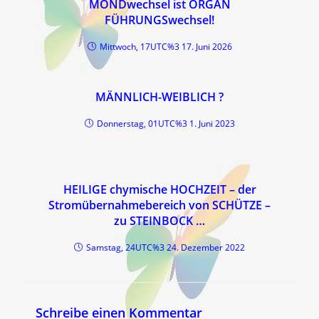
MONDwechsel ist ORGAN
FÜHRUNGSwechsel!
Mittwoch, 17UTC%3 17. Juni 2026
MÄNNLICH-WEIBLICH ?
Donnerstag, 01UTC%3 1. Juni 2023
HEILIGE chymische HOCHZEIT – der
Stromübernahmebereich von SCHÜTZE –
zu STEINBOCK …
Samstag, 24UTC%3 24. Dezember 2022
Schreibe einen Kommentar