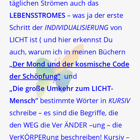
täglichen Strömen auch das
LEBENSSTROMES
– was ja der erste
Schritt der
INDIVIDUALISIERUNG
von
LICHT ist ( und hier erkennst Du
auch, warum ich in meinen Büchern
„Der Mond und der kosmische Code
der Schöpfung“
und
„Die große Umkehr zum LICHT-
Mensch“
bestimmte Wörter in
KURSIV
schreibe
– es sind die Begriffe, die
den WEG die Ver ÄNDER –ung – die
VerKÖRPERung beschreiben! Kursiv –