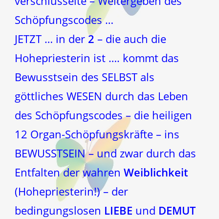
verschlüsselte – Weitergeben des
Schöpfungscodes …
JETZT … in der
2
– die auch die
Hohepriesterin ist …. kommt das
Bewusstsein des SELBST als
göttliches WESEN durch das Leben
des Schöpfungscodes – die heiligen
12 Organ-Schöpfungskräfte – ins
BEWUSSTSEIN – und zwar durch das
Entfalten der wahren
Weiblichkeit
(Hohepriesterin!)
– der
bedingungslosen
LIEBE
und
DEMUT