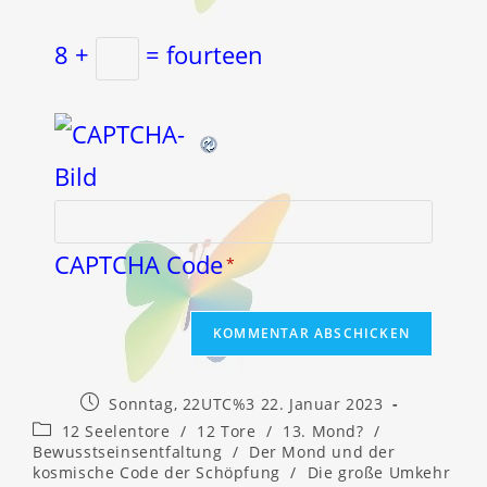
8 +
= fourteen
CAPTCHA Code
*
Beitrag
Sonntag, 22UTC%3 22. Januar 2023
veröffentlicht:
Beitrags-
12 Seelentore
/
12 Tore
/
13. Mond?
/
Kategorie:
Bewusstseinsentfaltung
/
Der Mond und der
kosmische Code der Schöpfung
/
Die große Umkehr