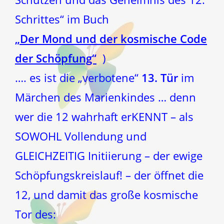
Schrittes“ im Buch
„Der Mond und der kosmische Code
der Schöpfung“
)
…. es ist die „verbotene“
13. Tür
im
Märchen des Marienkindes … denn
wer die 12 wahrhaft erKENNT – als
SOWOHL Vollendung und
GLEICHZEITIG Initiierung – der ewige
Schöpfungskreislauf! – der öffnet die
12, und damit das große kosmische
Tor des: