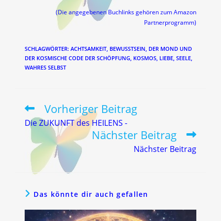
(Die angegebenen Buchlinks gehören zum Amazon
Partnerprogramm)
SCHLAGWÖRTER
:
ACHTSAMKEIT
,
BEWUSSTSEIN
,
DER MOND UND
DER KOSMISCHE CODE DER SCHÖPFUNG
,
KOSMOS
,
LIEBE
,
SEELE
,
WAHRES SELBST
Vorheriger Beitrag
Weitere
Artikel
Die ZUKUNFT des HEILENS -
ansehen
Nächster Beitrag
Nächster Beitrag
Das könnte dir auch gefallen