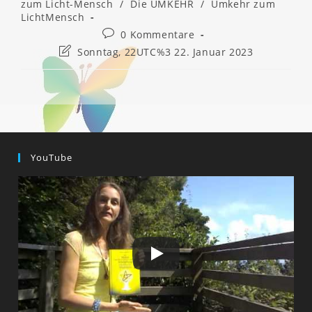
zum Licht-Mensch
/
Die UMKEHR
/
Umkehr zum
LichtMensch
Beitrags-
0 Kommentare
Kommentare:
Beitrag
Sonntag, 22UTC%3 22. Januar 2023
zuletzt
geändert
am:
YouTube