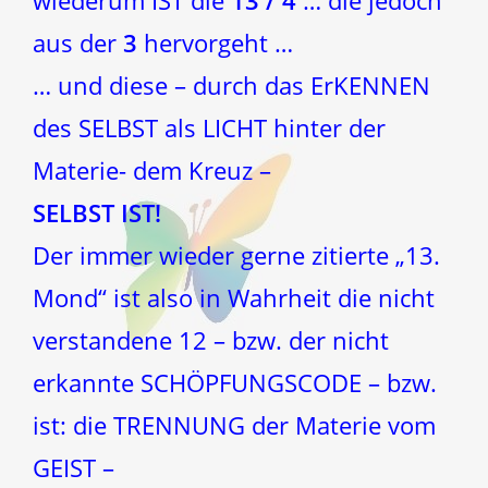
wiederum IST die
13 / 4
… die jedoch
aus der
3
hervorgeht …
… und diese – durch das ErKENNEN
des SELBST als LICHT hinter der
Materie- dem Kreuz –
SELBST IST!
Der immer wieder gerne zitierte „13.
Mond“ ist also in Wahrheit die nicht
verstandene 12 – bzw. der nicht
erkannte SCHÖPFUNGSCODE – bzw.
ist: die TRENNUNG der Materie vom
GEIST –