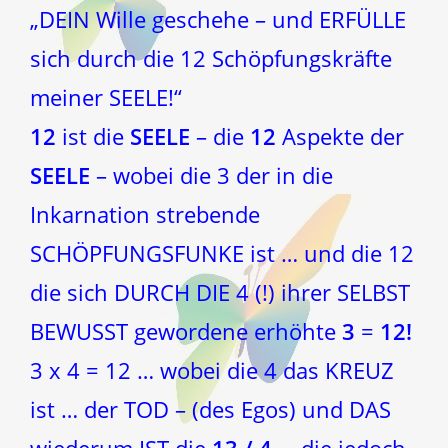
„DEIN Wille geschehe – und ERFÜLLE
sich durch die 12 Schöpfungskräfte
meiner SEELE!“
12
ist die
SEELE
– die
12
Aspekte der
SEELE
– wobei die 3 der in die
Inkarnation strebende
SCHÖPFUNGSFUNKE ist … und die 12
die sich DURCH DIE 4 (!) ihrer SELBST
BEWUSST gewordene erhöhte
3
=
12!
3 x 4 = 12 … wobei die 4 das KREUZ
ist … der TOD – (des Egos) und DAS