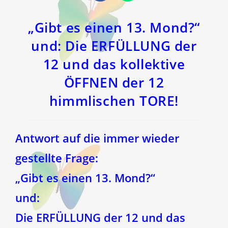
in
in
einem
einem
neuen
neuen
Fenster
Fenster
„Gibt es einen 13. Mond?“
und: Die ERFÜLLUNG der
12 und das kollektive
ÖFFNEN der 12
himmlischen TORE!
Antwort auf die immer wieder
gestellte Frage:
„Gibt es einen 13. Mond?“
und:
Die ERFÜLLUNG der 12 und das