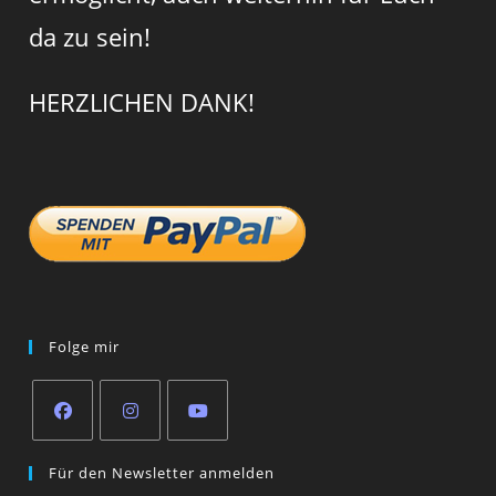
da zu sein!
HERZLICHEN DANK!
Folge mir
Opens
Opens
Opens
Für den Newsletter anmelden
in
in
in