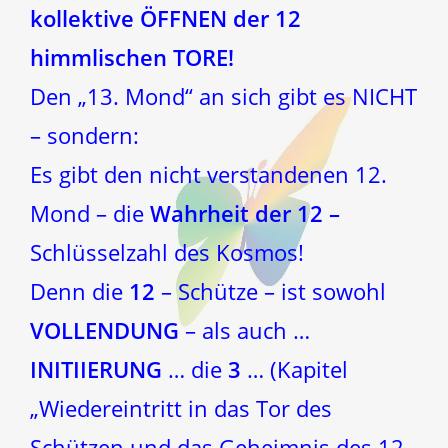
kollektive ÖFFNEN der 12
himmlischen TORE!
Den „13. Mond“ an sich gibt es NICHT
– sondern:
Es gibt den nicht verstandenen 12.
Mond – die
Wahrheit der 12 –
Schlüsselzahl des Kosmos!
Denn die
12
– Schütze – ist sowohl
VOLLENDUNG
– als auch …
INITIIERUNG
… die
3
… (Kapitel
„Wiedereintritt in das Tor des
Schützen und das Geheimnis des 12.