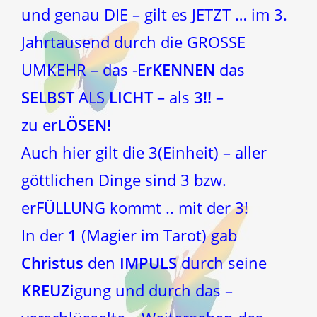
und genau DIE – gilt es JETZT … im 3.
Jahrtausend durch die GROSSE
UMKEHR – das -Er
KENNEN
das
SELBST
ALS
LICHT
– als
3!!
–
zu er
LÖSEN!
Auch hier gilt die 3(Einheit) – aller
göttlichen Dinge sind 3 bzw.
erFÜLLUNG kommt .. mit der 3!
In der
1
(Magier im Tarot) gab
Christus
den
IMPULS
durch seine
KREUZ
igung und durch das –