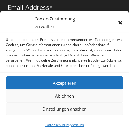
a
a
a
Email Address
*
new
new
new
tab
tab
tab
Cookie-Zustimmung
verwalten
Vorname
*
Um dir ein optimales Erlebnis zu bieten, verwenden wir Technologien wie
Cookies, um Geräteinformationen zu speichern und/oder darauf
zuzugreifen. Wenn du diesen Technologien zustimmst, können wir Daten
wie das Surfverhalten oder eindeutige IDs auf dieser Website
verarbeiten. Wenn du deine Zustimmung nicht erteilst oder zurückziehst,
können bestimmte Merkmale und Funktionen beeinträchtigt werden.
* = required field
Akzeptieren
Ablehnen
Einstellungen ansehen
Artikel
Datenschutz
Impressum
Sprache:
Deutsch
Datenschutz
Impressum
Copyright Irene Lauretti - OceanWP Theme by OceanWP