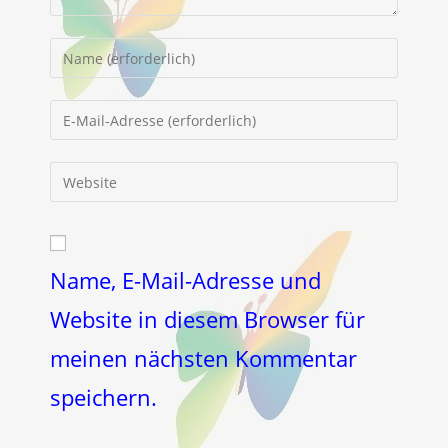
Gib
deinen
Namen
Gib
oder
deine
Benutzernamen
E-
Gib
zum
Mail-
deine
Kommentieren
Adresse
Website-
ein
zum
URL
Kommentieren
ein
Name, E-Mail-Adresse und
ein
(optional)
Website in diesem Browser für
meinen nächsten Kommentar
speichern.