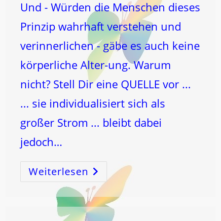
Und - Würden die Menschen dieses
Prinzip wahrhaft verstehen und
verinnerlichen - gäbe es auch keine
körperliche Alter-ung. Warum
nicht? Stell Dir eine QUELLE vor ...
... sie individualisiert sich als
großer Strom ... bleibt dabei
jedoch…
Weiterlesen
LICHT
–
Und
…
Der
FALL!