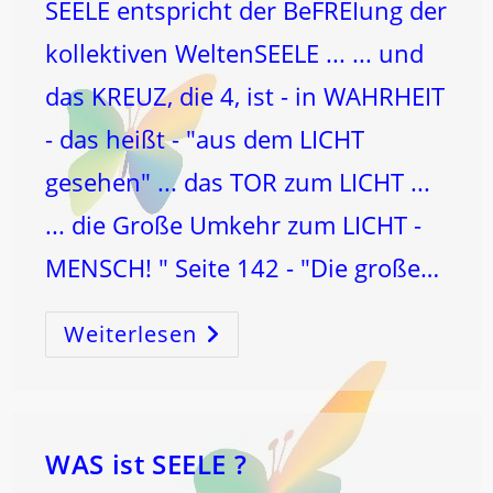
SEELE entspricht der BeFREIung der
kollektiven WeltenSEELE ... ... und
das KREUZ, die 4, ist - in WAHRHEIT
- das heißt - "aus dem LICHT
gesehen" ... das TOR zum LICHT ...
... die Große Umkehr zum LICHT -
MENSCH! " Seite 142 - "Die große…
Weiterlesen
Die
BeFREIung
Der
MENSCHheit!
WAS ist SEELE ?