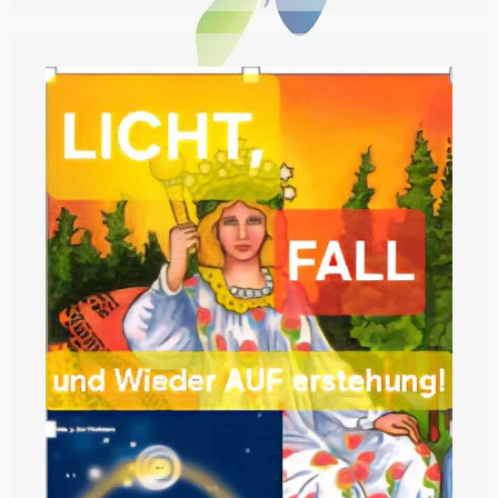
Mondströmen®
–
HEILUNG!