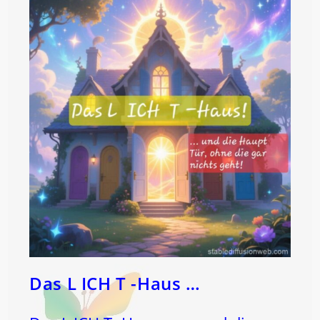
NICHTS
Bringen
…
Das L ICH T -Haus …