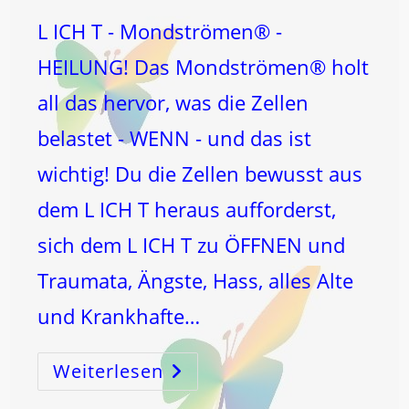
L ICH T - Mondströmen® -
HEILUNG! Das Mondströmen® holt
all das hervor, was die Zellen
belastet - WENN - und das ist
wichtig! Du die Zellen bewusst aus
dem L ICH T heraus aufforderst,
sich dem L ICH T zu ÖFFNEN und
Traumata, Ängste, Hass, alles Alte
und Krankhafte…
Weiterlesen
L
ICH
T
–