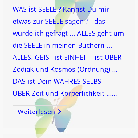
WAS ist SEELE ? Kannst Du mir
etwas zur SEELE sagen ? - das
wurde ich gefragt ... ALLES geht um
die SEELE in meinen Büchern ...
ALLES. GEIST ist EINHEIT - ist ÜBER
Zodiak und Kosmos (Ordnung) ...
DAS ist Dein WAHRES SELBST -
ÜBER Zeit und Körperlichkeit ...…
Weiterlesen
WAS
Ist
SEELE
?