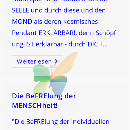
SEELE und durch diese und den
MOND als deren kosmisches
Pendant ERKLÄRBAR!, denn Schöpf
ung IST erklärbar - durch DICH…
Weiterlesen
ALLES
Ist
HEILBAR
Aus
Dem
L
ICH
T
Die BeFREIung der
MENSCHheit!
"Die BeFREIung der individuellen