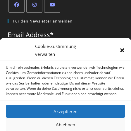
Opens
Opens
Opens
Für den Newsletter anmelden
in
in
in
a
a
a
Email Address
*
new
new
new
tab
tab
tab
Cookie-Zustimmung
verwalten
Vorname
*
Um dir ein optimales Erlebnis zu bieten, verwenden wir Technologien wie
Cookies, um Geräteinformationen zu speichern und/oder darauf
zuzugreifen. Wenn du diesen Technologien zustimmst, können wir Daten
wie das Surfverhalten oder eindeutige IDs auf dieser Website
verarbeiten. Wenn du deine Zustimmung nicht erteilst oder zurückziehst,
können bestimmte Merkmale und Funktionen beeinträchtigt werden.
* = required field
Akzeptieren
Ablehnen