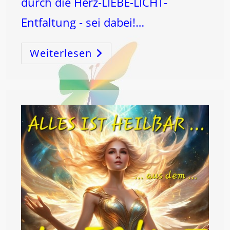
durch die Herz-LIEBE-LICHT-
Entfaltung - sei dabei!…
Weiterlesen
HERZ
LICHT
LIEBE
–
ENTFALTUNG!