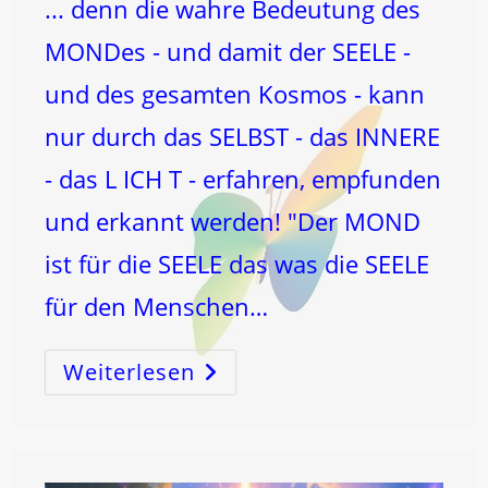
... denn die wahre Bedeutung des
MONDes - und damit der SEELE -
und des gesamten Kosmos - kann
nur durch das SELBST - das INNERE
- das L ICH T - erfahren, empfunden
und erkannt werden! "Der MOND
ist für die SEELE das was die SEELE
für den Menschen…
Weiterlesen
MOND-
Exkursionen
Die
Außer
Millionen-
Kosten
Und
Propaganda