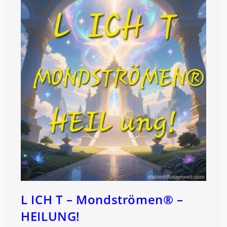
L ICH T – Mondströmen® –
HEILUNG!