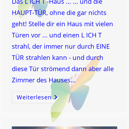
Das L ICH T -Haus ... ... und die
HAUPT-TÜR, ohne die gar nichts
geht! Stelle dir ein Haus mit vielen
Türen vor ... und einen L ICH T
strahl, der immer nur durch EINE
TÜR strahlen kann - und durch
diese Tür strömend dann aber alle
Zimmer des Hauses…
Weiterlesen
Das
L
ICH
T
-
Haus
…