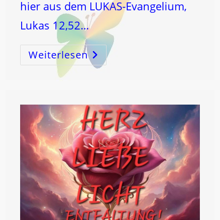
hier aus dem LUKAS-Evangelium,
Lukas 12,52…
Weiterlesen
Der
SCHÖPFUNGSCODE,
Das
Wissen
Um
ZAHL
Und
ELEMENT,
BeANTWORTET
Jede
Frage
!