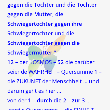
gegen die Tochter und die Tochter
gegen die Mutter, die
Schwiegertochter gegen ihre
Schwiegertochter und die
Schwiegertochter gegen die
Schwiegermutter.“
12
– der KOSMOS –
52
die darüber
seiende WAHRHEIT – Quersumme
1
–
die ZUKUNFT der Menschheit … und
darum geht es hier …
von der
1 – durch die 2 – zur 3
…
jeweils Quersumme … die EINHEIT