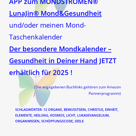
APP zum MONDSTRÖMEN®
LunaJin® Mond&Gesundheit
und/oder meinen Mond-
Taschenkalender
Der besondere Mondkalender –
Gesundheit in Deiner Hand
JETZT
erhältlich für 2025 !
(Die angegebenen Buchlinks gehören zum Amazon
Partnerprogramm)
SCHLAGWÖRTER
:
12 ORGANE
,
BEWUSSTSEIN
,
CHRISTUS
,
EINHEIT
,
ELEMENTE
,
HEILUNG
,
KOSMOS
,
LICHT
,
LUKASEVANGELIUM
,
ORGANWISSEN
,
SCHÖPFUNGSCODE
,
SEELE