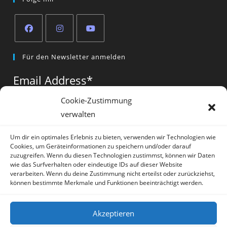
Opens
Opens
Opens
Für den Newsletter anmelden
in
in
in
a
a
a
Email Address
*
new
new
new
tab
tab
tab
Cookie-Zustimmung
verwalten
Vorname
*
Um dir ein optimales Erlebnis zu bieten, verwenden wir Technologien wie
Cookies, um Geräteinformationen zu speichern und/oder darauf
zuzugreifen. Wenn du diesen Technologien zustimmst, können wir Daten
wie das Surfverhalten oder eindeutige IDs auf dieser Website
verarbeiten. Wenn du deine Zustimmung nicht erteilst oder zurückziehst,
können bestimmte Merkmale und Funktionen beeinträchtigt werden.
* = required field
Akzeptieren