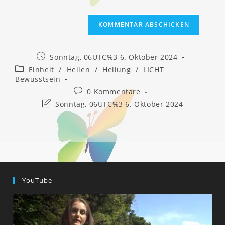
Beitrag
Sonntag, 06UTC%3 6. Oktober 2024
veröffentlicht:
Beitrags-
Einheit
/
Heilen
/
Heilung
/
LICHT
Kategorie:
Bewusstsein
Beitrags-
0 Kommentare
Kommentare:
Beitrag
Sonntag, 06UTC%3 6. Oktober 2024
zuletzt
geändert
am:
YouTube