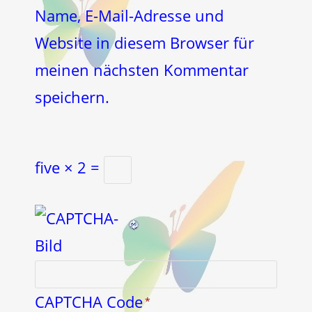
Kommentieren
ein
Name, E-Mail-Adresse und
ein
(optional)
Website in diesem Browser für
meinen nächsten Kommentar
speichern.
five × 2 =
CAPTCHA Code
*