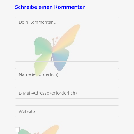
Schreibe einen Kommentar
Kommentar
Gib
deinen
Namen
Gib
oder
deine
Benutzernamen
E-
Gib
zum
Mail-
deine
Kommentieren
Adresse
Website-
ein
zum
URL