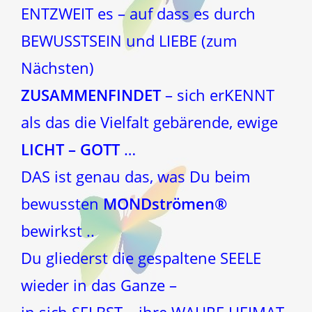
ENTZWEIT es – auf dass es durch
BEWUSSTSEIN und LIEBE (zum
Nächsten)
ZUSAMMENFINDET
– sich erKENNT
als das die Vielfalt gebärende, ewige
LICHT – GOTT
…
DAS ist genau das, was Du beim
bewussten
MONDströmen®
bewirkst ..
Du gliederst die gespaltene SEELE
wieder in das Ganze –