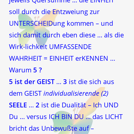
soll durch die Entzweiung zur
UNTERSCHEIDung kommen – und
sich damit durch eben diese … als die
Wirk-lichkeit UMFASSENDE
WAHRHEIT = EINHEIT erKENNEN …
Warum
5 ?
5 ist der GEIST
…
3
ist die sich aus
dem GEIST
individualisierende (2)
SEELE
…
2
ist die Dualität – Ich UND
Du … versus ICH BIN DU … das LICHT
bricht das Unbewußte auf –