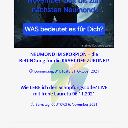
NEUMOND IM SKORPION – die
BeDINGung für die KRAFT DER ZUKUNFT!
Donnerstag, 31UTC%3 31. Oktober 2024
Wie LEBE ich den Schöpfungscode? LIVE
mit Irene Lauretti 06.11.2021
Samstag, 06UTC%3 6. November 2021