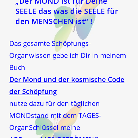
„Der MOND ist für Deine
SEELE das was die SEELE für
den MENSCHEN ist“ !
Das gesamte Schöpfungs-
Organwissen gebe ich Dir in meinem
Buch
Der Mond und der kosmische Code
der Schöpfung
nutze dazu für den täglichen
MONDstand mit dem TAGES-
OrganSchlüssel meine