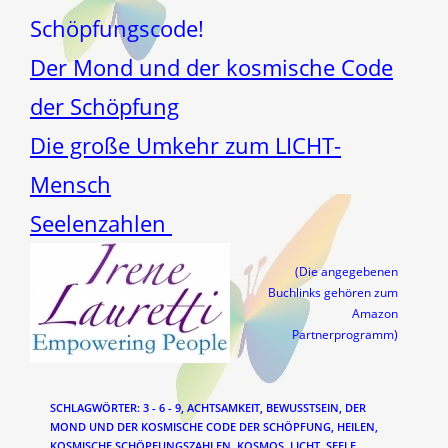
Schöpfungscode!
Der Mond und der kosmische Code
der Schöpfung
Die große Umkehr zum LICHT-
Mensch
Seelenzahlen
(Die angegebenen
Buchlinks gehören zum
Amazon
Partnerprogramm)
SCHLAGWÖRTER
:
3 - 6 - 9
,
ACHTSAMKEIT
,
BEWUSSTSEIN
,
DER
MOND UND DER KOSMISCHE CODE DER SCHÖPFUNG
,
HEILEN
,
KOSMISCHE SCHÖPFUNGSZAHLEN
,
KOSMOS
,
LICHT
,
SEELE
,