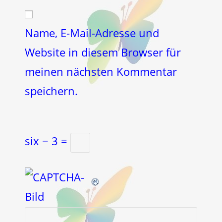
Website-
ein
zum
URL
Kommentieren
ein
Name, E-Mail-Adresse und
ein
(optional)
Website in diesem Browser für
meinen nächsten Kommentar
speichern.
six − 3 =