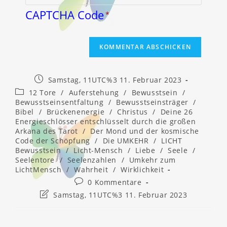
CAPTCHA Code
*
Beitrag
Samstag, 11UTC%3 11. Februar 2023
veröffentlicht:
Beitrags-
12 Tore
/
Auferstehung
/
Bewusstsein
/
Kategorie:
Bewusstseinsentfaltung
/
Bewusstseinsträger
/
Bibel
/
Brückenenergie
/
Christus
/
Deine 26
Energieschlösser entschlüsselt durch die großen
Arkana des Tarot
/
Der Mond und der kosmische
Code der Schöpfung
/
Die UMKEHR
/
LICHT
Bewusstsein
/
Licht-Mensch
/
Liebe
/
Seele
/
Seelentore
/
Seelenzahlen
/
Umkehr zum
LichtMensch
/
Wahrheit
/
Wirklichkeit
Beitrags-
0 Kommentare
Kommentare:
Beitrag
Samstag, 11UTC%3 11. Februar 2023
zuletzt
geändert
am: