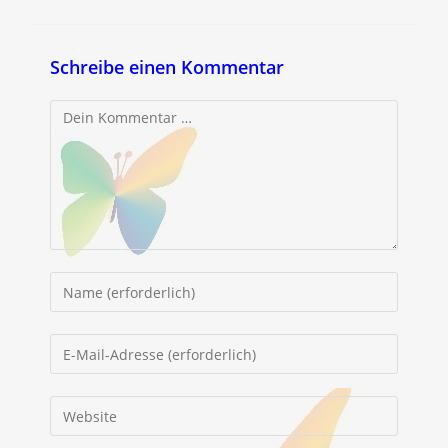
Schreibe einen Kommentar
Kommentar
Gib
deinen
Namen
Gib
oder
deine
Benutzernamen
E-
Gib
zum
Mail-
deine
Kommentieren
Adresse