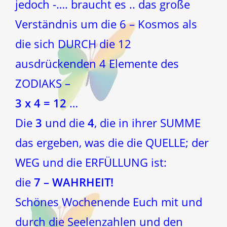
jedoch -…. braucht es .. das große
Verständnis um die 6 – Kosmos als
die sich DURCH die 12
ausdrückenden 4 Elemente des
ZODIAKS –
3 x 4 = 12
…
Die
3
und die
4
, die in ihrer SUMME
das ergeben, was die die QUELLE; der
WEG und die ERFÜLLUNG ist:
die
7 – WAHRHEIT!
Schönes Wochenende Euch mit und
durch die Seelenzahlen und den