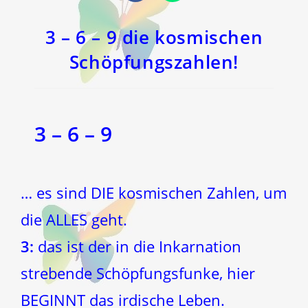
in
in
einem
einem
neuen
neuen
Fenster
Fenster
3 – 6 – 9 die kosmischen
Schöpfungszahlen!
3 – 6 – 9
… es sind DIE kosmischen Zahlen, um
die ALLES geht.
3:
das ist der in die Inkarnation
strebende Schöpfungsfunke, hier
BEGINNT das irdische Leben.