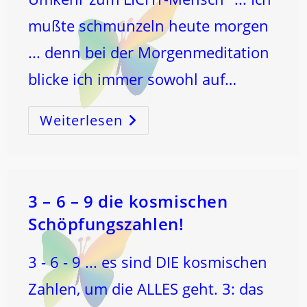
mußte schmunzeln heute morgen
... denn bei der Morgenmeditation
blicke ich immer sowohl auf…
Weiterlesen
Von
Der
6
Zur
9
–
Mit
ERZENGEL
MICHAEL
3 – 6 – 9 die kosmischen
Schöpfungszahlen!
3 - 6 - 9 ... es sind DIE kosmischen
Zahlen, um die ALLES geht. 3: das