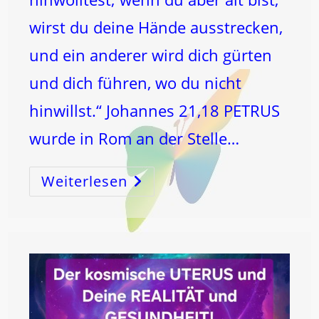
wirst du deine Hände ausstrecken,
und ein anderer wird dich gürten
und dich führen, wo du nicht
hinwillst.“ Johannes 21,18 PETRUS
wurde in Rom an der Stelle…
Weiterlesen
PETRUS
–
Die
12
–
Und
Die
Grosse
UMKEHR!