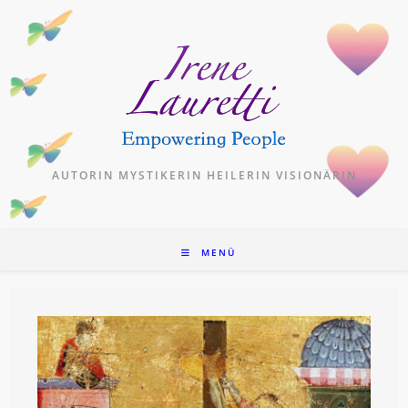
Zum
Inhalt
springen
AUTORIN MYSTIKERIN HEILERIN VISIONÄRIN
MENÜ