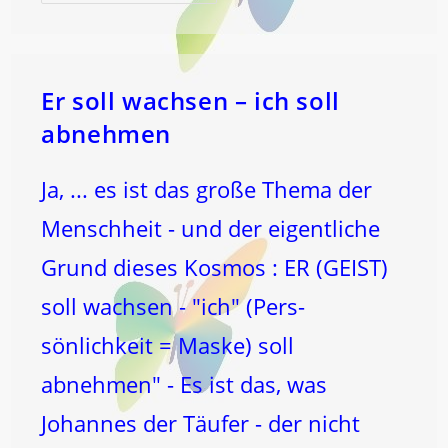
BRANNTE
Es
…
Er soll wachsen – ich soll
abnehmen
Ja, ... es ist das große Thema der
Menschheit - und der eigentliche
Grund dieses Kosmos : ER (GEIST)
soll wachsen - "ich" (Pers-
sönlichkeit = Maske) soll
abnehmen" - Es ist das, was
Johannes der Täufer - der nicht