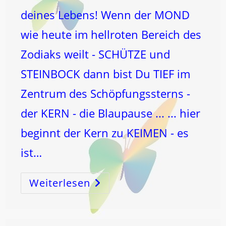
deines Lebens! Wenn der MOND
wie heute im hellroten Bereich des
Zodiaks weilt - SCHÜTZE und
STEINBOCK dann bist Du TIEF im
Zentrum des Schöpfungssterns -
der KERN - die Blaupause ... ... hier
beginnt der Kern zu KEIMEN - es
ist…
Weiterlesen
KOSMISCHER
UTERUS
–
Das
AMEN
Deines
Lebens!