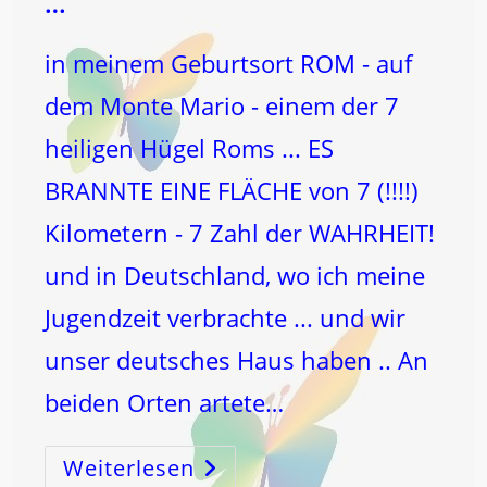
…
in meinem Geburtsort ROM - auf
dem Monte Mario - einem der 7
heiligen Hügel Roms ... ES
BRANNTE EINE FLÄCHE von 7 (!!!!)
Kilometern - 7 Zahl der WAHRHEIT!
und in Deutschland, wo ich meine
Jugendzeit verbrachte ... und wir
unser deutsches Haus haben .. An
beiden Orten artete…
Weiterlesen
Fast
ZEITGLEICH