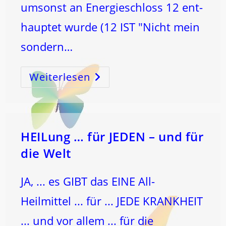
umsonst an Energieschloss 12 ent-
hauptet wurde (12 IST "Nicht mein
sondern…
Weiterlesen
Er
Soll
Wachsen
–
Ich
Soll
Abnehmen
HEILung … für JEDEN – und für
die Welt
JA, ... es GIBT das EINE All-
Heilmittel ... für ... JEDE KRANKHEIT
... und vor allem ... für die