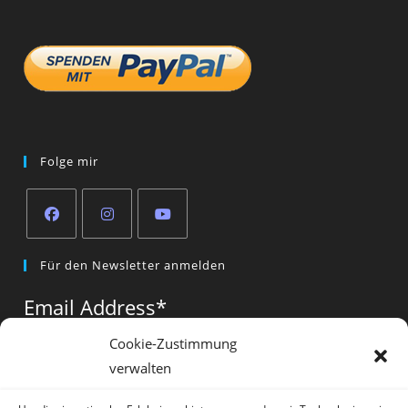
Folge mir
Opens
Opens
Opens
Für den Newsletter anmelden
in
in
in
a
a
a
Email Address
*
new
new
new
tab
tab
tab
Cookie-Zustimmung
verwalten