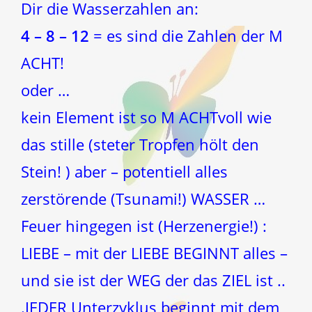
Dir die Wasserzahlen an:
4 – 8 – 12
= es sind die Zahlen der M
ACHT!
oder …
kein Element ist so M ACHTvoll wie
das stille (steter Tropfen hölt den
Stein! ) aber – potentiell alles
zerstörende (Tsunami!) WASSER …
Feuer hingegen ist (Herzenergie!) :
LIEBE – mit der LIEBE BEGINNT alles –
und sie ist der WEG der das ZIEL ist ..
.JEDER Unterzyklus beginnt mit dem