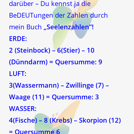
darüber – Du kennst ja die
BeDEUTungen der Zahlen durch
mein Buch
„Seelenzahlen“!
ERDE:
2 (Steinbock) – 6(Stier) – 10
(Dünndarm) = Quersumme: 9
LUFT:
3(Wassermann) – Zwillinge (7) –
Waage (11) = Quersumme: 3
WASSER:
4(Fische) – 8 (Krebs) – Skorpion (12)
= Quersumme 6