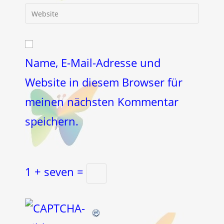
E-
Gib
zum
Mail-
deine
Kommentieren
Adresse
Website-
ein
zum
URL
Kommentieren
ein
Name, E-Mail-Adresse und
ein
(optional)
Website in diesem Browser für
meinen nächsten Kommentar
speichern.
1 + seven =