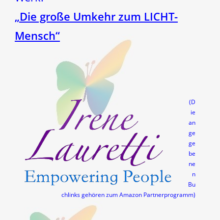
„Die große Umkehr zum LICHT-
Mensch“
(D
ie
an
ge
ge
be
ne
n
Bu
chlinks gehören zum Amazon Partnerprogramm)