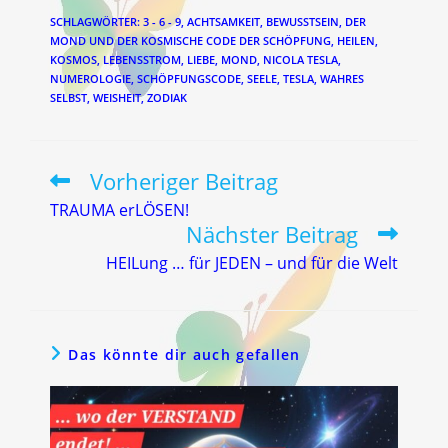
SCHLAGWÖRTER
:
3 - 6 - 9
,
ACHTSAMKEIT
,
BEWUSSTSEIN
,
DER
MOND UND DER KOSMISCHE CODE DER SCHÖPFUNG
,
HEILEN
,
KOSMOS
,
LEBENSSTROM
,
LIEBE
,
MOND
,
NICOLA TESLA
,
NUMEROLOGIE
,
SCHÖPFUNGSCODE
,
SEELE
,
TESLA
,
WAHRES
SELBST
,
WEISHEIT
,
ZODIAK
Vorheriger Beitrag
Weitere
Artikel
TRAUMA erLÖSEN!
ansehen
Nächster Beitrag
HEILung … für JEDEN – und für die Welt
Das könnte dir auch gefallen