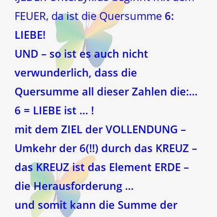
FEUER, da ist die Quersumme
6:
LIEBE!
UND – so ist es auch nicht
verwunderlich, dass die
Quersumme all dieser Zahlen die:…
6 = LIEBE ist … !
mit dem ZIEL der VOLLENDUNG –
Umkehr der 6(!!) durch das KREUZ –
das KREUZ ist das Element ERDE –
die Herausforderung …
und somit kann die Summe der