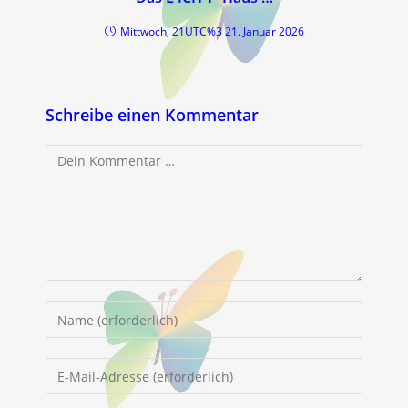
Mittwoch, 21UTC%3 21. Januar 2026
Schreibe einen Kommentar
Kommentar
Gib
deinen
Namen
Gib
oder
deine
Benutzernamen