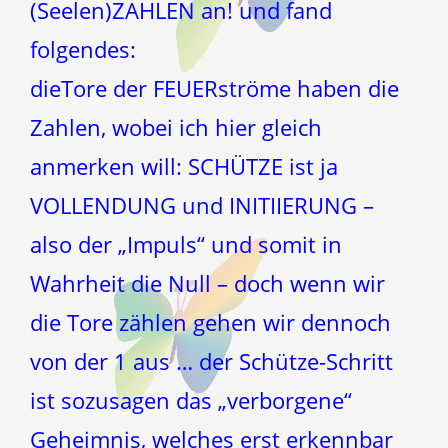
(Seelen)ZAHLEN an! und fand
folgendes:
dieTore der FEUERströme haben die
Zahlen, wobei ich hier gleich
anmerken will: SCHÜTZE ist ja
VOLLENDUNG und INITIIERUNG –
also der „Impuls“ und somit in
Wahrheit die Null – doch wenn wir
die Tore zählen gehen wir dennoch
von der 1 aus … der Schütze-Schritt
ist sozusagen das „verborgene“
Geheimnis, welches erst erkennbar