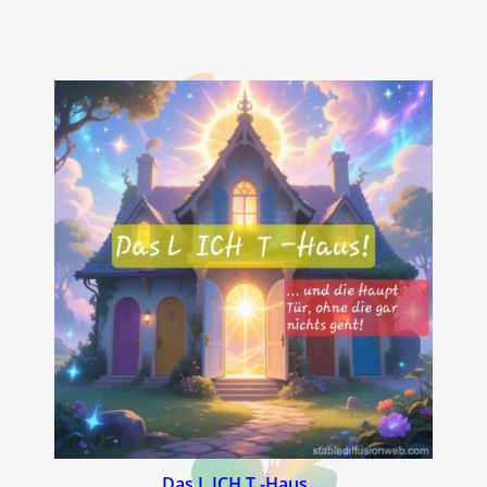
Das L ICH T -Haus …