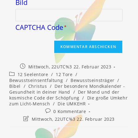
CAPTCHA Code
*
Beitrag
Mittwoch, 22UTC%3 22. Februar 2023
veröffentlicht:
Beitrags-
12 Seelentore
/
12 Tore
/
Kategorie:
Bewusstseinsentfaltung
/
Bewusstseinsträger
/
Bibel
/
Christus
/
Der besondere Mondkalender -
Gesundheit in deiner Hand
/
Der Mond und der
kosmische Code der Schöpfung
/
Die große Umkehr
zum Licht-Mensch
/
Die UMKEHR
Beitrags-
0 Kommentare
Kommentare:
Beitrag
Mittwoch, 22UTC%3 22. Februar 2023
zuletzt
geändert
am: