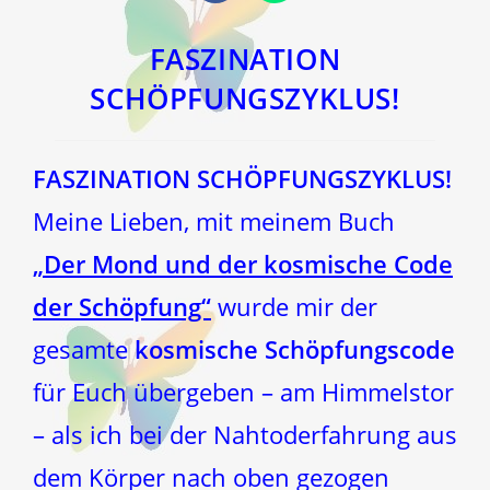
in
in
einem
einem
neuen
neuen
Fenster
Fenster
FASZINATION
SCHÖPFUNGSZYKLUS!
FASZINATION SCHÖPFUNGSZYKLUS!
Meine Lieben, mit meinem Buch
„Der Mond und der kosmische Code
der Schöpfung“
wurde mir der
gesamte
kosmische Schöpfungscode
für Euch übergeben – am Himmelstor
– als ich bei der Nahtoderfahrung aus
dem Körper nach oben gezogen