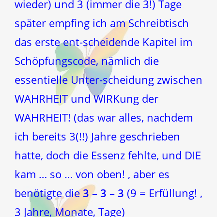
wieder) und 3 (immer die 3!) Tage
später empfing ich am Schreibtisch
das erste ent-scheidende Kapitel im
Schöpfungscode, nämlich die
essentielle Unter-scheidung zwischen
WAHRHEIT und WIRKung der
WAHRHEIT! (das war alles, nachdem
ich bereits 3(!!) Jahre geschrieben
hatte, doch die Essenz fehlte, und DIE
kam … so … von oben! , aber es
benötigte die
3 – 3 – 3
(9 = Erfüllung! ,
3 Jahre, Monate, Tage)