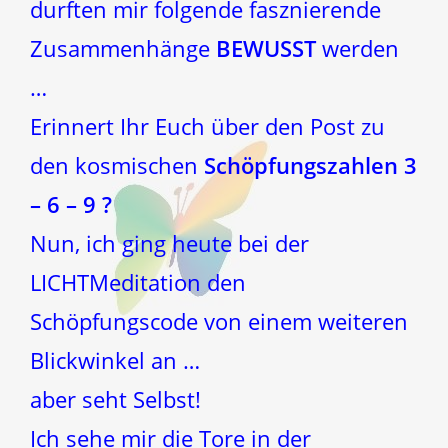
durften mir folgende fasznierende
Zusammenhänge
BEWUSST
werden
…
Erinnert Ihr Euch über den Post zu
den kosmischen
Schöpfungszahlen 3
– 6 – 9 ?
Nun, ich ging heute bei der
LICHTMeditation den
Schöpfungscode von einem weiteren
Blickwinkel an …
aber seht Selbst!
Ich sehe mir die Tore in der