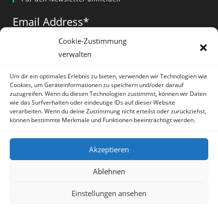
in
in
in
a
a
a
Email Address
*
new
new
new
tab
tab
tab
Cookie-Zustimmung
verwalten
Vorname
*
Um dir ein optimales Erlebnis zu bieten, verwenden wir Technologien wie
Cookies, um Geräteinformationen zu speichern und/oder darauf
zuzugreifen. Wenn du diesen Technologien zustimmst, können wir Daten
wie das Surfverhalten oder eindeutige IDs auf dieser Website
verarbeiten. Wenn du deine Zustimmung nicht erteilst oder zurückziehst,
können bestimmte Merkmale und Funktionen beeinträchtigt werden.
* = required field
Akzeptieren
Ablehnen
Einstellungen ansehen
Artikel
Datenschutz
Impressum
Sprache:
Deutsch