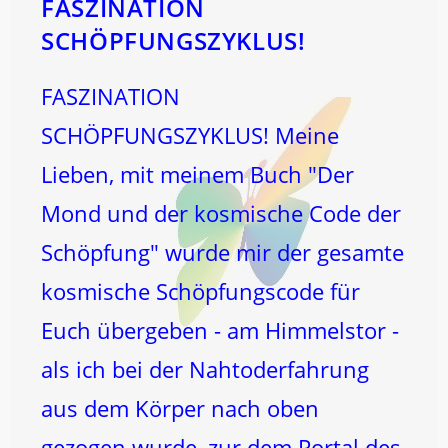
FASZINATION
SCHÖPFUNGSZYKLUS!
FASZINATION
SCHÖPFUNGSZYKLUS! Meine
Lieben, mit meinem Buch "Der
Mond und der kosmische Code der
Schöpfung" wurde mir der gesamte
kosmische Schöpfungscode für
Euch übergeben - am Himmelstor -
als ich bei der Nahtoderfahrung
aus dem Körper nach oben
gezogen wurde, zur dem Portal des