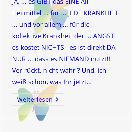
JA, ... es GIBT das EINE All-
Heilmittel ... für ... JEDE KRANKHEIT
... und vor allem ... für die
kollektive Krankheit der ... ANGST!
es kostet NICHTS - es ist direkt DA -
NUR ... dass es NIEMAND nutzt!!!
Ver-rückt, nicht wahr ? Und, ich
weiß schon, was Ihr jetzt…
Weiterlesen
HEILung
…
Für
JEDEN
–
Und
Für
Die
Welt