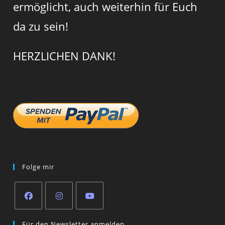
ermöglicht, auch weiterhin für Euch
da zu sein!
HERZLICHEN DANK!
Folge mir
Opens
Opens
Opens
Für den Newsletter anmelden