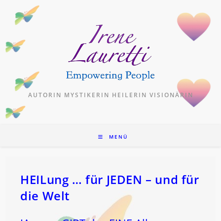
Zum
Inhalt
springen
AUTORIN MYSTIKERIN HEILERIN VISIONÄRIN
MENÜ
HEILung … für JEDEN – und für
die Welt