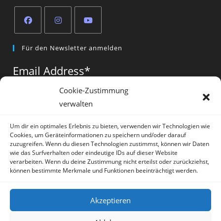
Opens
Opens
Opens
Für den Newsletter anmelden
in
in
in
a
a
a
Email Address
*
new
new
new
tab
tab
tab
Cookie-Zustimmung
verwalten
Vorname
*
Um dir ein optimales Erlebnis zu bieten, verwenden wir Technologien wie
Cookies, um Geräteinformationen zu speichern und/oder darauf
zuzugreifen. Wenn du diesen Technologien zustimmst, können wir Daten
wie das Surfverhalten oder eindeutige IDs auf dieser Website
verarbeiten. Wenn du deine Zustimmung nicht erteilst oder zurückziehst,
können bestimmte Merkmale und Funktionen beeinträchtigt werden.
* = required field
Akzeptieren