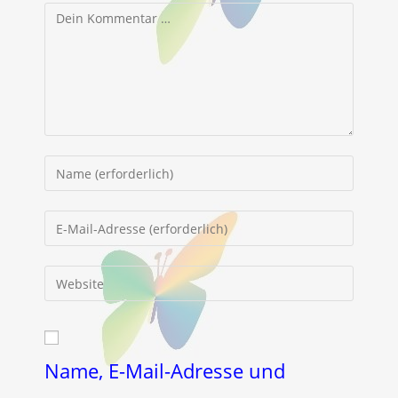
Kommentar
Gib
deinen
Namen
Gib
oder
deine
Benutzernamen
E-
Gib
zum
Mail-
deine
Kommentieren
Adresse
Website-
ein
zum
URL
Kommentieren
ein
Name, E-Mail-Adresse und
ein
(optional)