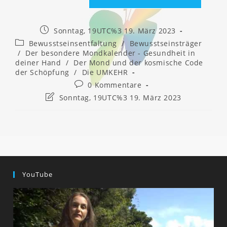
Beitrag
Sonntag, 19UTC%3 19. März 2023
veröffentlicht:
Beitrags-
Bewusstseinsentfaltung
/
Bewusstseinsträger
Kategorie:
/
Der besondere Mondkalender - Gesundheit in
deiner Hand
/
Der Mond und der kosmische Code
der Schöpfung
/
Die UMKEHR
Beitrags-
0 Kommentare
Kommentare:
Beitrag
Sonntag, 19UTC%3 19. März 2023
zuletzt
geändert
am:
YouTube