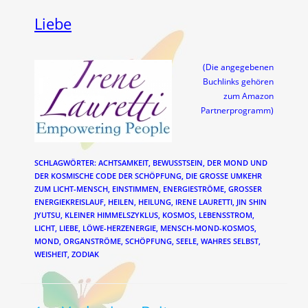
Liebe
(Die angegebenen
Buchlinks gehören
zum Amazon
Partnerprogramm)
SCHLAGWÖRTER
:
ACHTSAMKEIT
,
BEWUSSTSEIN
,
DER MOND UND
DER KOSMISCHE CODE DER SCHÖPFUNG
,
DIE GROSSE UMKEHR Z
UM LICHT-MENSCH
,
EINSTIMMEN
,
ENERGIESTRÖME
,
GROSSER E
NERGIEKREISLAUF
,
HEILEN
,
HEILUNG
,
IRENE LAURETTI
,
JIN SHIN
JYUTSU
,
KLEINER HIMMELSZYKLUS
,
KOSMOS
,
LEBENSSTROM
,
LICHT
,
LIEBE
,
LÖWE-HERZENERGIE
,
MENSCH-MOND-KOSMOS
,
MOND
,
ORGANSTRÖME
,
SCHÖPFUNG
,
SEELE
,
WAHRES SELBST
,
WEISHEIT
,
ZODIAK