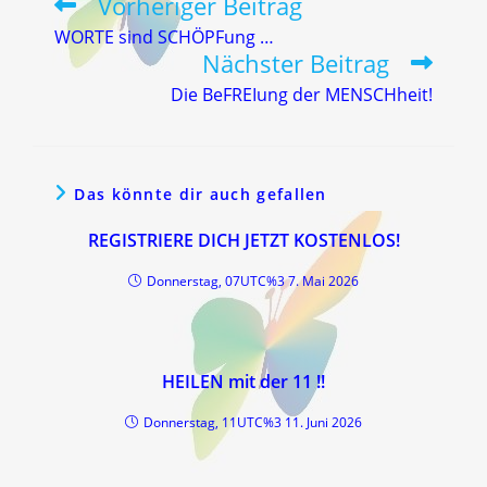
Vorheriger Beitrag
Weitere
Artikel
WORTE sind SCHÖPFung …
ansehen
Nächster Beitrag
Die BeFREIung der MENSCHheit!
Das könnte dir auch gefallen
REGISTRIERE DICH JETZT KOSTENLOS!
Donnerstag, 07UTC%3 7. Mai 2026
HEILEN mit der 11 !!
Donnerstag, 11UTC%3 11. Juni 2026