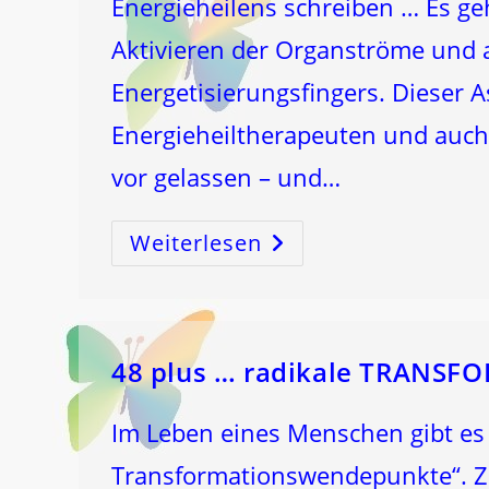
Energieheilens schreiben … Es g
Aktivieren der Organströme und 
Energetisierungsfingers. Dieser 
Energieheiltherapeuten und auch 
vor gelassen – und…
Weiterlesen
Ge-
DANK-
En
48 plus … radikale TRANS
Im Leben eines Menschen gibt e
Transformationswendepunkte“. 