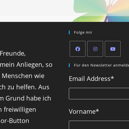
Folge mir
 Freunde,
Opens
Opens
Opens
 mein Anliegen, so
Für den Newsletter anmeld
in
in
in
n Menschen wie
a
a
a
Email Address
*
new
new
new
ch zu helfen. Aus
tab
tab
tab
m Grund habe ich
 freiwilligen
Vorname
*
or-Button