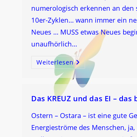
numerologisch erkennen an den 
10er-Zyklen… wann immer ein neu
Neues … MUSS etwas Neues beginn
unaufhörlich…
Weiterlesen
48
Plus
…
Radikale
TRANSFORMATION
Das KREUZ und das EI – das 
Ostern – Ostara – ist eine gute Ge
Energieströme des Menschen, ja,