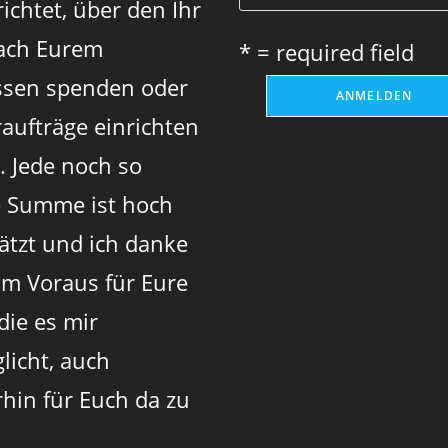
ichtet, über den Ihr
ach Eurem
* = required field
sen spenden oder
aufträge einrichten
. Jede noch so
e Summe ist hoch
ätzt und ich danke
im Voraus für Eure
 die es mir
licht, auch
rhin für Euch da zu