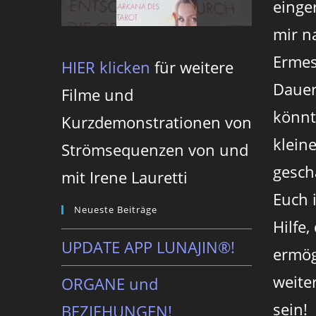
einger
mir n
Ermes
HIER klicken
für weitere
Dauer
Filme und
könnt
Kurzdemonstrationen von
klein
Strömsequenzen von und
gesch
mit Irene Lauretti
Euch 
Neueste Beiträge
Hilfe,
UPDATE APP LUNAJIN®!
ermög
weite
ORGANE und
sein!
BEZIEHUNGEN!