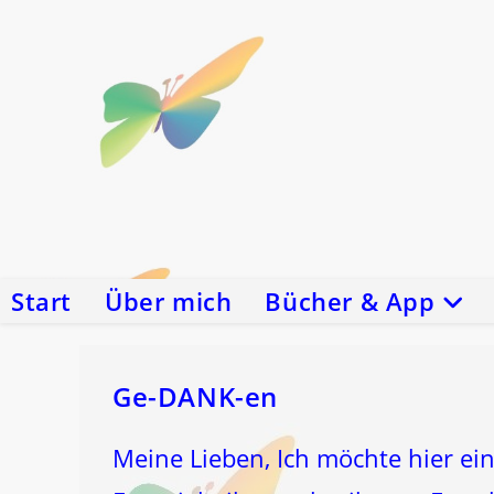
Zum
Inhalt
springen
Start
Über mich
Bücher & App
Ge-DANK-en
Meine Lieben, Ich möchte hier ei