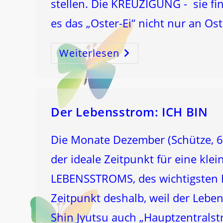
stellen. Die KREUZIGUNG - sie fin
es das „Oster-Ei“ nicht nur an Os
Weiterlesen
Das
KREUZ
Und
Das
EI
–
Das
Bist
Du
Der Lebensstrom: ICH BIN
SELBST
Die Monate Dezember (Schütze, 6. 
der ideale Zeitpunkt für eine kl
LEBENSSTROMS, des wichtigsten E
Zeitpunkt deshalb, weil der Leben
Shin Jyutsu auch „Hauptzentrals