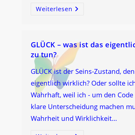
Weiterlesen
SUCHT:
Die
Suche
Nach
Dem
SELBST!
GLÜCK – was ist das eigentl
zu tun?
GLÜCK ist der Seins-Zustand, den 
eigentlich wirklich? Oder sollte i
Wahrhaft, weil ich - um den Code
klare Unterscheidung machen mu
Wahrheit und Wirklichkeit…