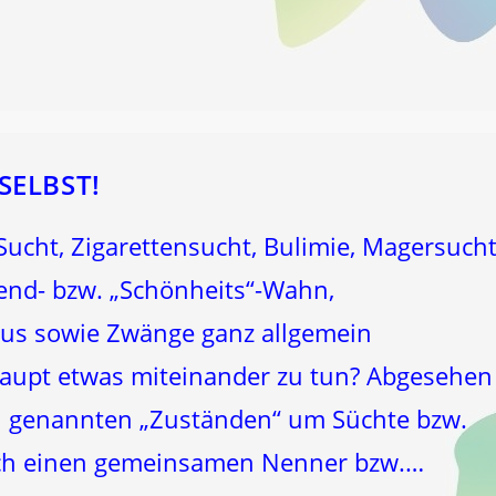
SELBST!
cht, Zigarettensucht, Bulimie, Magersucht
end- bzw. „Schönheits“-Wahn,
mus sowie Zwänge ganz allgemein
aupt etwas miteinander zu tun? Abgesehen
ben genannten „Zuständen“ um Süchte bzw.
lich einen gemeinsamen Nenner bzw.…