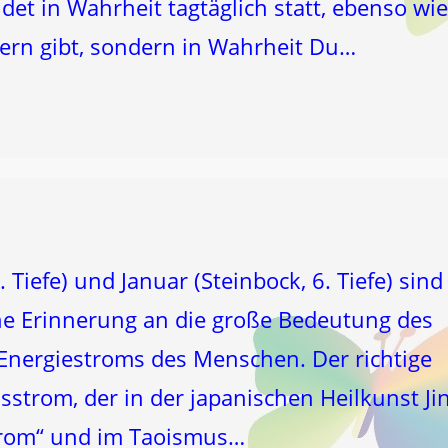
det in Wahrheit tagtäglich statt, ebenso wie
tern gibt, sondern in Wahrheit Du…
Tiefe) und Januar (Steinbock, 6. Tiefe) sind
eine Erinnerung an die große Bedeutung des
nergiestroms des Menschen. Der richtige
sstrom, der in der japanischen Heilkunst Ji
trom“ und im Taoismus…