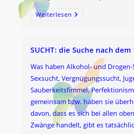
Weiterlesen
Der
Lebensstrom:
ICH
BIN
SUCHT: die Suche nach dem 
Was haben Alkohol- und Drogen-Su
Sexsucht, Vergnügungssucht, Jug
Sauberkeitsfimmel, Perfektionis
gemeinsam bzw. haben sie überh
davon, dass es sich bei allen o
Zwänge handelt, gibt es tatsäch