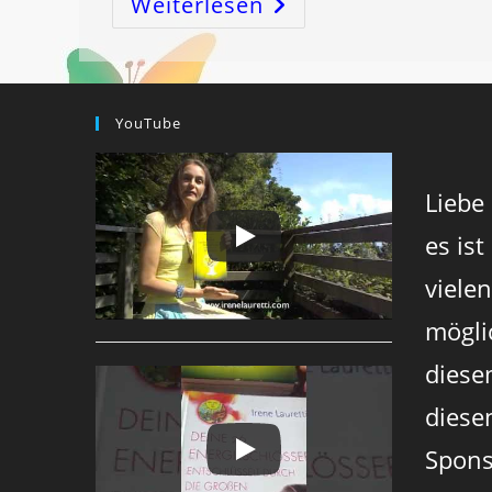
Weiterlesen
GLÜCK
–
Was
Ist
Das
Eigentlich,
Und
Was
YouTube
Hat
Glück
Mit
Dem
Mond
Liebe
Zu
Tun?
es ist
viele
mögli
diese
diesen
Spons