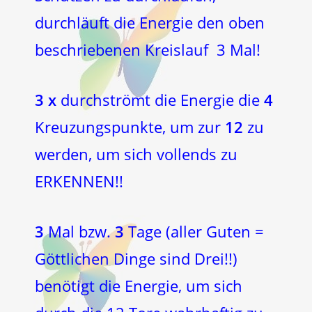
durchläuft die Energie den oben
beschriebenen Kreislauf 3 Mal!
3 x
durchströmt die Energie die
4
Kreuzungspunkte, um zur
12
zu
werden, um sich vollends zu
ERKENNEN!!
3
Mal bzw.
3
Tage (aller Guten =
Göttlichen Dinge sind Drei!!)
benötigt die Energie, um sich