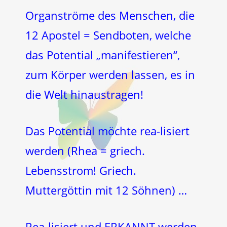
Organströme des Menschen, die
12 Apostel = Sendboten, welche
das Potential „manifestieren“,
zum Körper werden lassen, es in
die Welt hinaustragen!
Das Potential möchte rea-lisiert
werden (Rhea = griech.
Lebensstrom! Griech.
Muttergöttin mit 12 Söhnen) …
Rea-lisiert und ERKANNT werden