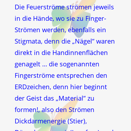
Die Feuerströme strömen jeweils
in die Hände, wo sie zu Finger-
Strömen werden, ebenfalls ein
Stigmata, denn die „Nägel“ waren
direkt in die Handinnenflächen
genagelt … die sogenannten
Fingerströme entsprechen den
ERDzeichen, denn hier beginnt
der Geist das „Material“ zu
formen!, also den Strömen
Dickdarmenergie (Stier),