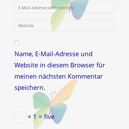
Namen
Gib
oder
deine
Benutzernamen
E-
Gib
zum
Mail-
deine
Kommentieren
Adresse
Website-
ein
zum
URL
Kommentieren
ein
Name, E-Mail-Adresse und
ein
(optional)
Website in diesem Browser für
meinen nächsten Kommentar
speichern.
× 1 = five