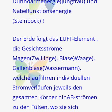
Dünndarmenergie(Jungfrau) und
Nabelfunktionsenergie
(Steinbock) !
Der Erde folgt das LUFT-Element ,
die Gesichtsströme
Magen(Zwillinge), Blase)Waage),
Gallenblase(Wassermann),
welche auf ihren individuellen
Stromverläufen jeweils den
gesamten Körper hinAB-strömen
zu den Füßen, wo sie sich