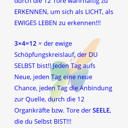
durch die 12 Tore wahrhaftig zu
ERKENNEN, um sich als LICHT, als
EWIGES LEBEN zu erkennen!!!
3×4=12
= der ewige
Schöpfungskreislauf, der DU
SELBST bist!! Jeden Tag aufs
Neue, jeden Tag eine neue
Chance, jeden Tag die Anbindung
zur Quelle, durch die 12
Organkräfte bzw. Tore der
SEELE
,
die du Selbst BIST!!!