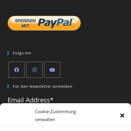
Folge mir
Opens
Opens
Opens
Für den Newsletter anmelden
in
in
in
a
a
a
Email Address
*
new
new
new
tab
tab
tab
Cookie-Zustimmung
verwalten