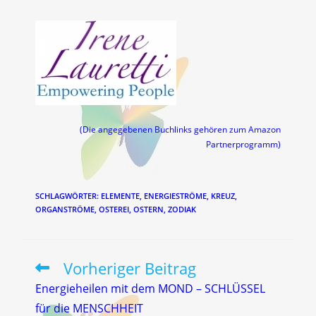
(Die angegebenen Buchlinks gehören zum Amazon
Partnerprogramm)
SCHLAGWÖRTER
:
ELEMENTE
,
ENERGIESTRÖME
,
KREUZ
,
ORGANSTRÖME
,
OSTEREI
,
OSTERN
,
ZODIAK
Vorheriger Beitrag
Weitere
Artikel
Energieheilen mit dem MOND – SCHLÜSSEL
ansehen
für die MENSCHHEIT