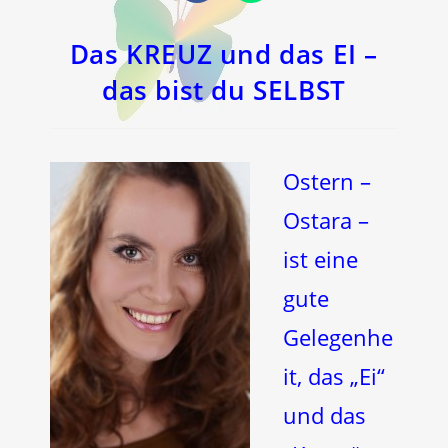
in
in
einem
einem
neuen
neuen
Fenster
Fenster
Das KREUZ und das EI –
das bist du SELBST
Ostern –
Ostara –
ist eine
gute
Gelegenhe
it, das „Ei“
und das