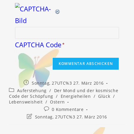
CAPTCHA Code
*
Beitrag
Sonntag, 27UTC%3 27. März 2016
veröffentlicht:
Beitrags-
Auferstehung
/
Der Mond und der kosmische
Kategorie:
Code der Schöpfung
/
Energieheilen
/
Glück
/
Lebensweisheit
/
Ostern
Beitrags-
0 Kommentare
Kommentare:
Beitrag
Sonntag, 27UTC%3 27. März 2016
zuletzt
geändert
am: