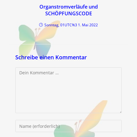
Organstromverläufe und
SCHÖPFUNGSCODE
Sonntag, 01UTC%3 1. Mai 2022
Schreibe einen Kommentar
Kommentar
Gib
deinen