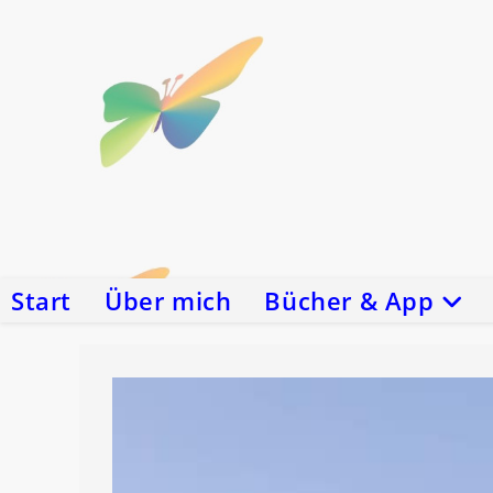
Zum
Inhalt
springen
Start
Über mich
Bücher & App