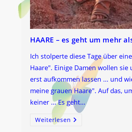
HAARE – es geht um mehr al
Ich stolperte diese Tage über ei
Haare". Einige Damen wollen sie 
erst aufkommen lassen ... und wi
meine grauen Haare". Auf das, u
keiner ... Es geht…
Weiterlesen
HAARE
–
Es
Geht