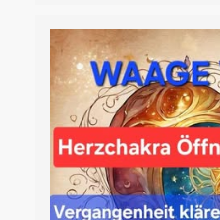
Um
Mehr
Als
Das
Äußere!