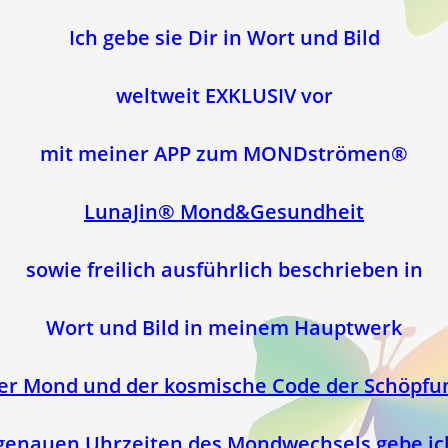
Ich gebe sie Dir in Wort und Bild
weltweit EXKLUSIV vor
mit meiner APP zum
MONDströmen®
LunaJin® Mond&Gesundheit
sowie freilich ausführlich beschrieben in
Wort und Bild in meinem Hauptwerk
er Mond und der kosmische Code der Schöpfu
genauen Uhrzeiten des Mondwechsels gebe ic