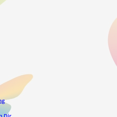
ng
h Dir