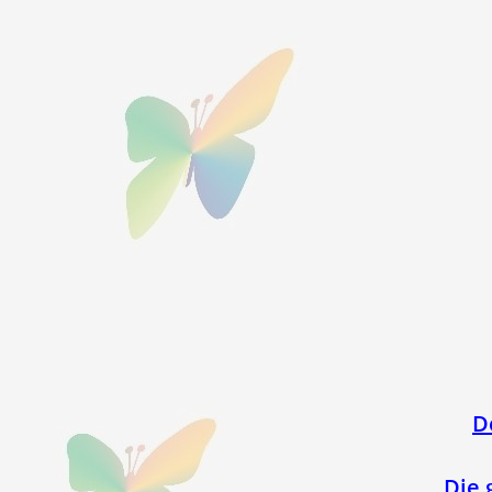
D
Die 