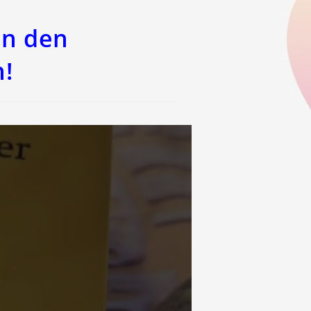
an den
!