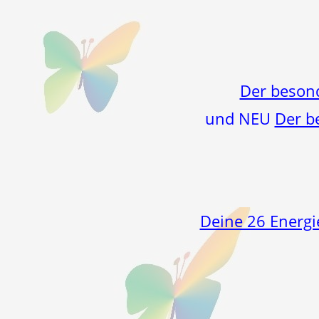
Der beson
und NEU
Der b
Deine 26 Energi