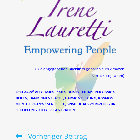
(Die angegebenen Buchlinks gehören zum Amazon
Partnerprogramm)
SCHLAGWÖRTER
:
AMEN
,
AMEN DEINES LEBENS
,
DEPRESSION
HEILEN
,
HANDINNENFLÄCHE
,
HARMONISIERUNG
,
KOSMOS
,
MOND
,
ORGANWISSEN
,
SEELE
,
SPRACHE ALS WERKZEUG ZUR
SCHÖPFUNG
,
TOTALREGENERATION
Vorheriger Beitrag
Weitere