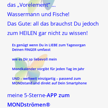
das „Vorelement“ …
Wassermann und Fische!
Das Gute: all das brauchst Du jedoch
zum HEILEN gar nicht zu wissen!
Es genügt wenn Du in LIEBE zum Tagesorgan
Deinen FINGER umfasst
wie es Dir so liebevoll mein
Mondkalender vorgibt für jeden Tag im Jahr
UND – weltweit einzigartig – passend zum
MONDstand und direkt auf Dein Smartphone
meine 5-Sterne-
APP zum
MONDströmen®