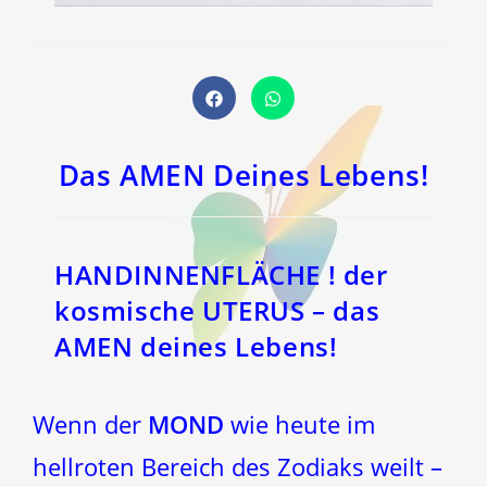
Öffnet
Öffnet
in
in
einem
einem
neuen
neuen
Fenster
Fenster
Das AMEN Deines Lebens!
HANDINNENFLÄCHE ! der
kosmische UTERUS – das
AMEN deines Lebens!
Wenn der
MOND
wie heute im
hellroten Bereich des Zodiaks weilt –