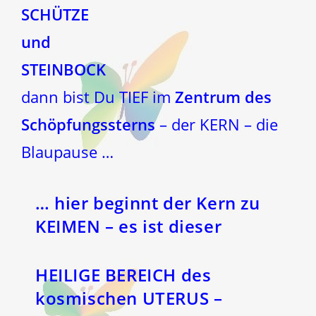
SCHÜTZE
und
STEINBOCK
dann bist Du TIEF im
Zentrum des
Schöpfungssterns
– der KERN – die
Blaupause …
… hier beginnt der Kern zu
KEIMEN – es ist dieser
HEILIGE BEREICH des
kosmischen UTERUS –