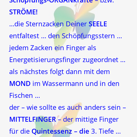
STRÖME!
…die Sternzacken Deiner
SEELE
entfaltest … den Schöpfungsstern …
jedem Zacken ein Finger als
Energetisierungsfinger zugeordnet …
als nächstes folgt dann mit dem
MOND
im Wassermann und in den
Fischen …
der – wie sollte es auch anders sein –
MITTELFINGER
– der mittige Finger
für die
Quintessenz – die
3. Tiefe …