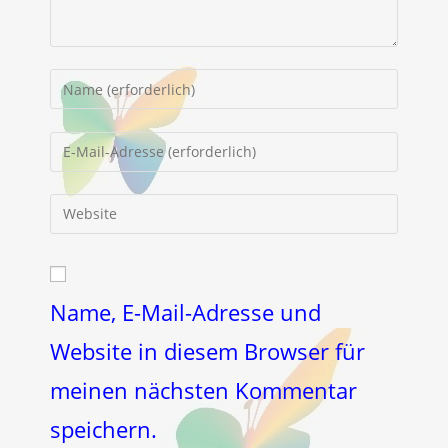
Gib
deinen
Namen
Gib
oder
deine
Benutzernamen
E-
Gib
zum
Mail-
deine
Kommentieren
Adresse
Website-
ein
zum
URL
Kommentieren
ein
Name, E-Mail-Adresse und
ein
(optional)
Website in diesem Browser für
meinen nächsten Kommentar
speichern.