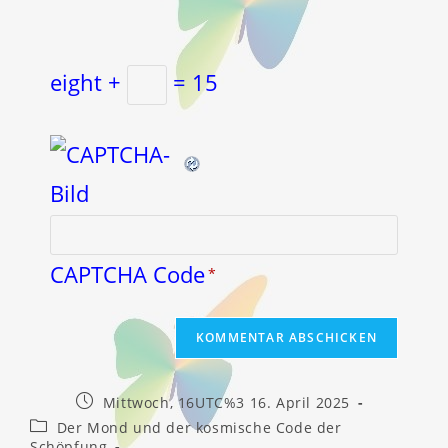
eight +
= 15
CAPTCHA Code
*
Beitrag
Mittwoch, 16UTC%3 16. April 2025
veröffentlicht:
Beitrags-
Der Mond und der kosmische Code der
Kategorie:
Schöpfung