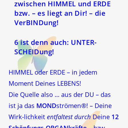
zwischen HIMMEL und ERDE
bzw. – es liegt an Dir! – die
VerBINDung!
6 ist denn auch: UNTER-
SCHEIDung!
HIMMEL oder ERDE – in jedem
Moment Deines LEBENS!
Die Quelle also … aus der DU – das
ist ja das
MOND
strömen®! – Deine
Wirk-lichkeit
entfaltest
durch
Deine
12
Schöpfungs-ORGANkräfte
– bzw.