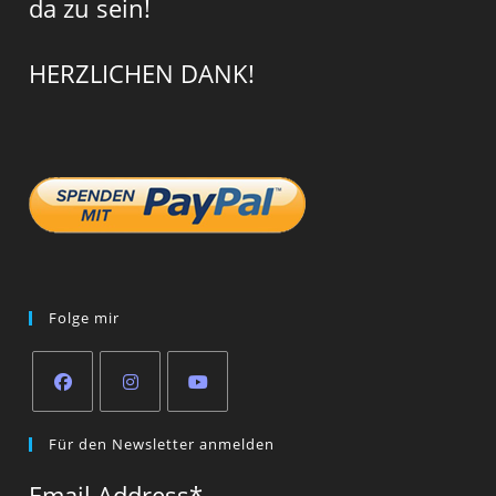
da zu sein!
HERZLICHEN DANK!
Folge mir
Opens
Opens
Opens
Für den Newsletter anmelden
in
in
in
a
a
a
Email Address
*