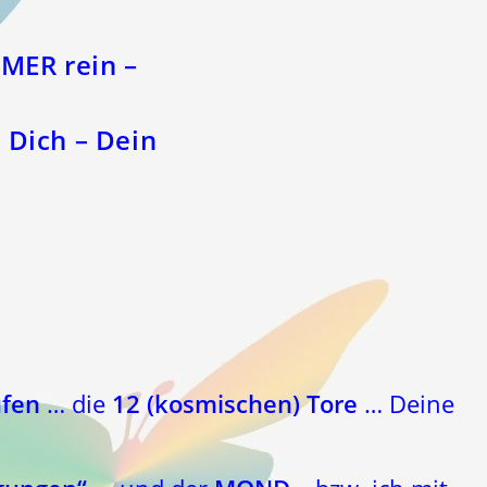
MMER rein –
 Dich – Dein
ufen
… die
12 (kosmischen) Tore
… Deine