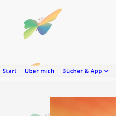
Zum
Inhalt
springen
Start
Über mich
Bücher & App