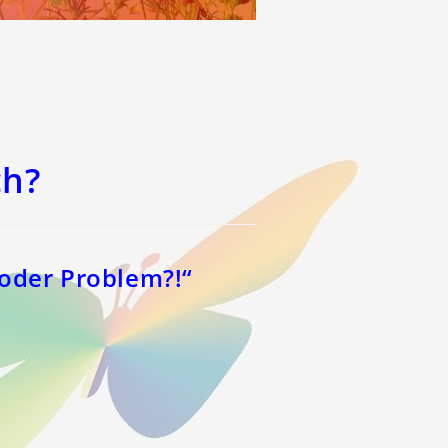
ch?
 oder Problem?!“