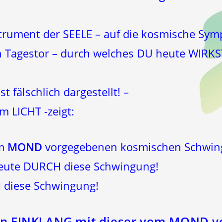
trument der SEELE – auf die kosmische Sym
Tagestor – durch welches DU heute WIRKST
t fälschlich dargestellt! –
m LICHT -zeigt:
om
MOND
vorgegebenen kosmischen Schwin
heute DURCH diese Schwingung!
 diese Schwingung!
n EINKLANG mit dieser vom MOND v