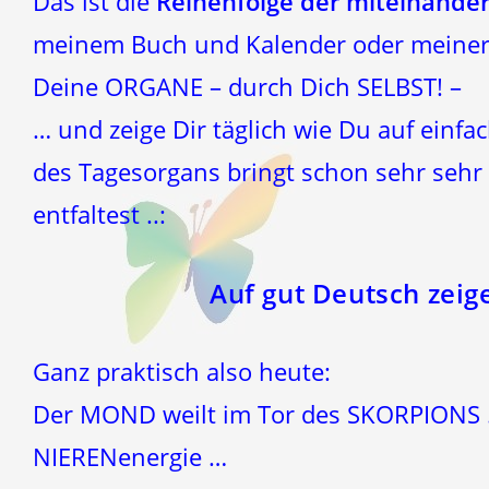
Das ist die
Reihenfolge der miteinander
meinem Buch und Kalender oder meiner 
Deine ORGANE – durch Dich SELBST! –
… und zeige Dir täglich wie Du auf einfa
des Tagesorgans bringt schon sehr seh
entfaltest ..:
Auf gut Deutsch zeige
Ganz praktisch also heute:
Der MOND weilt im Tor des SKORPIONS
NIERENenergie …