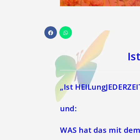
Öffnet
Öffnet
in
in
einem
einem
neuen
neuen
Fenster
Fenster
Is
„Ist HEILungJEDERZE
und:
WAS hat das mit de