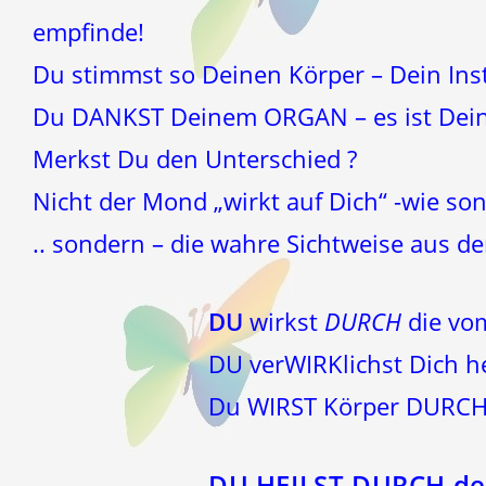
empfinde!
Du stimmst so Deinen Körper – Dein Ins
Du DANKST Deinem ORGAN – es ist Dein 
Merkst Du den Unterschied ?
Nicht der Mond „wirkt auf Dich“ -wie sons
.. sondern – die wahre Sichtweise aus de
DU
wirkst
DURCH
die v
DU verWIRKlichst Dich 
Du WIRST Körper DURCH
DU HEILST DURCH de