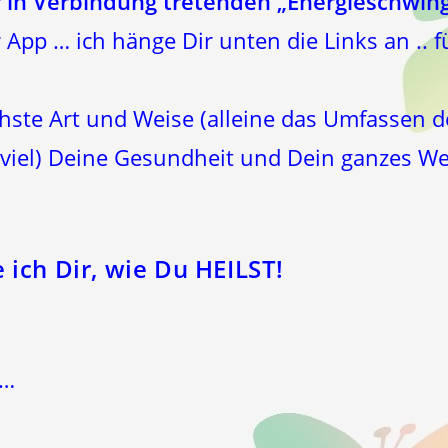
 in Verbindung tretenden „Energieschwing
App … ich hänge Dir unten die Links an ..
chste Art und Weise (alleine das Umfassen d
r viel) Deine Gesundheit und Dein ganzes
 ich Dir, wie Du HEILST!
 …