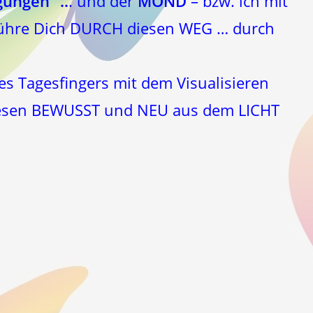
ungen“ ..
. und der
MOND
– bzw. ich mit
 führe Dich DURCH diesen WEG … durch
es Tagesfingers mit dem Visualisieren
 Wesen BEWUSST und NEU aus dem LICHT