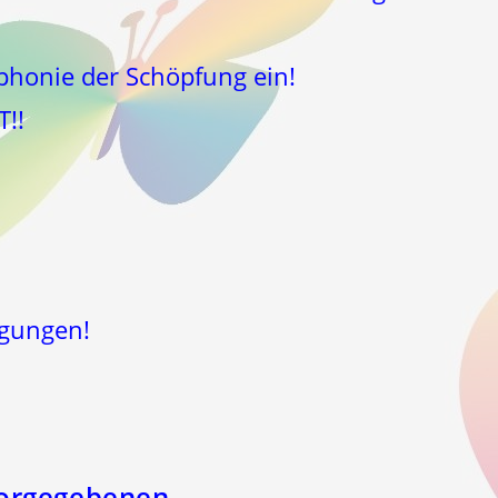
phonie der Schöpfung ein!
!!
gungen!
orgegebenen