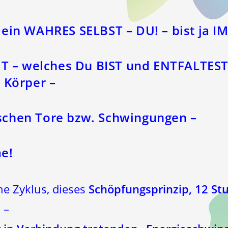
ein WAHRES SELBST – DU! – bist ja I
HT – welches Du BIST und ENTFALTEST
 Körper –
chen Tore bzw. Schwingungen –
e!
he Zyklus, dieses
Schöpfungsprinzip, 12 St
 –