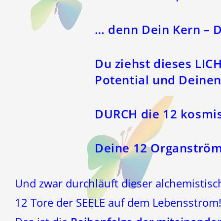
… denn Dein Kern – D
Du ziehst dieses LIC
Potential und Deinen
DURCH die 12 kosmis
Deine 12 Organström
Und zwar durchläuft dieser alchemistisc
12 Tore der SEELE auf dem Lebensstrom!