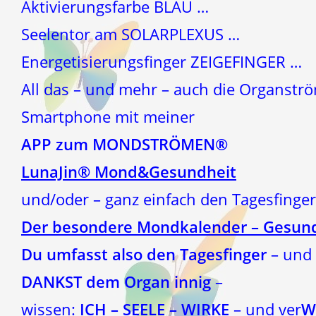
Aktivierungsfarbe BLAU …
Seelentor am SOLARPLEXUS …
Energetisierungsfinger ZEIGEFINGER …
All das – und mehr – auch die Organstr
Smartphone mit meiner
APP zum MONDSTRÖMEN®
LunaJin® Mond&Gesundheit
und/oder – ganz einfach den Tagesfing
Der besondere Mondkalender – Gesund
Du umfasst also den Tagesfinger
– und 
DANKST dem Organ innig
–
wissen:
ICH – SEELE – WIRKE
– und ver
W