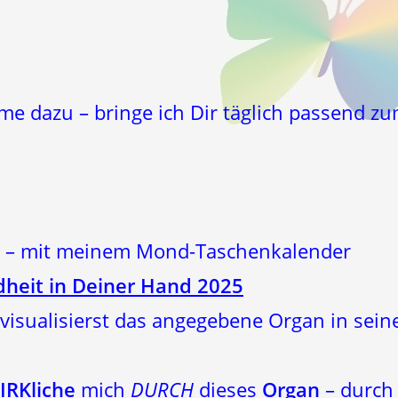
öme dazu – bringe ich Dir täglich passend 
er – mit meinem Mond-Taschenkalender
heit in Deiner Hand 2025
visualisierst das angegebene Organ in sein
IRKliche
mich
DURCH
dieses
Organ
– durch 