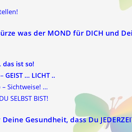
tellen!
Kürze was der
MOND
für
DICH
und
De
.
das ist so!
 –
GEIST … LICHT ..
 – Sichtweise! …
e DU SELBST BIST!
r Deine Gesundheit, dass Du JEDERZE