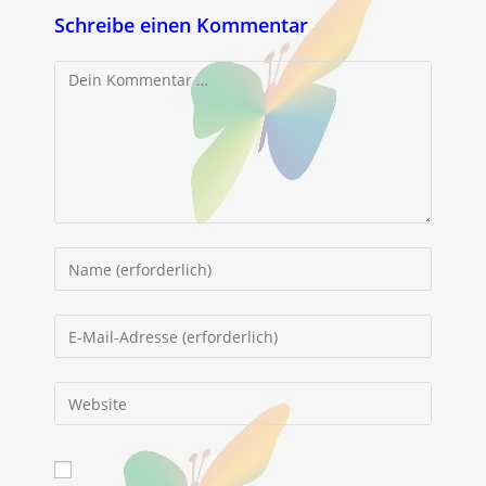
Schreibe einen Kommentar
Kommentar
Gib
deinen
Namen
Gib
oder
deine
Benutzernamen
E-
Gib
zum
Mail-
deine
Kommentieren
Adresse
Website-
ein
zum
URL