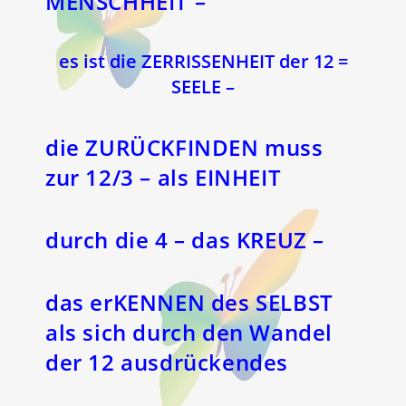
MENSCHHEIT –
es ist die
ZERRISSENHEIT der 12 =
SEELE –
die ZURÜCKFINDEN muss
zur 12/3 – als EINHEIT
durch die 4 – das KREUZ –
das erKENNEN des SELBST
als sich durch den Wandel
der 12 ausdrückendes