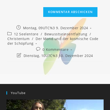
Beitrag
Montag, 09UTC%3 9. Dezember 2024
veröffentlicht:
Beitrags-
12 Seelentore
/
Bewusstseinsentfaltung
/
Kategorie:
Christentum
/
Der Mond und der kosmische Code
der Schöpfung
Beitrags-
0 Kommentare
Kommentare:
Beitrag
Dienstag, 10UTC%3 10. Dezember 2024
zuletzt
geändert
am:
YouTube