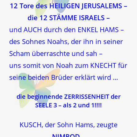
12 Tore des HEILIGEN JERUSALEMS –
die 12 STÄMME ISRAELS –
und AUCH durch den ENKEL HAMS –
des Sohnes Noahs, der ihn in seiner
Scham überraschte und sah –
uns somit von Noah zum KNECHT für
seine beiden Brüder erklärt wird …
die beginnende ZERRISSENHEIT der
SEELE 3 – als 2 und 1!!!!
KUSCH, der Sohn Hams, zeugte
NIMROD –