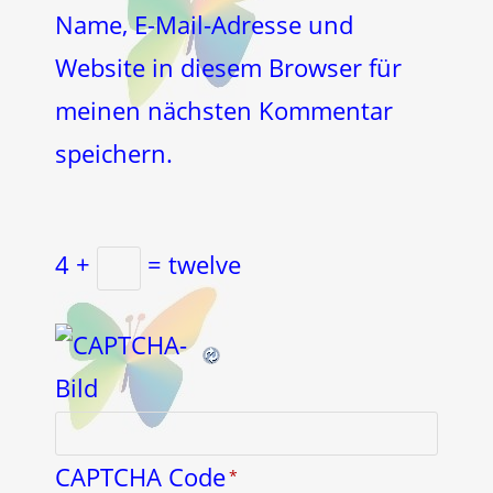
Kommentieren
ein
Name, E-Mail-Adresse und
ein
(optional)
Website in diesem Browser für
meinen nächsten Kommentar
speichern.
4 +
= twelve
CAPTCHA Code
*