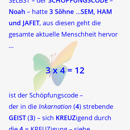
SELBST – der
SCHÖPFUNGSCODE
–
Noah
– hatte
3 Söhne
…
SEM, HAM
und JAFET
, aus diesen geht die
gesamte aktuelle Menschheit hervor
…
3 x 4 = 12
ist der Schöpfungscode –
der in die
Inkarnation
(
4
) strebende
GEIST
(
3
) – sich
KREUZ
igend durch
die
4
= KREUZigung – siehe