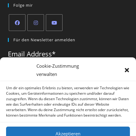
Folge mir
Opens
Opens
Opens
Für den Newsletter anmelden
in
in
in
a
a
a
Email Address
*
new
new
new
tab
tab
tab
Cookie-Zustimmung
verwalten
Vorname
*
Um dir ein optimales Erlebnis zu bieten, verwenden wir Technologien wie
Cookies, um Geräteinformationen zu speichern und/oder darauf
zuzugreifen. Wenn du diesen Technologien zustimmst, können wir Daten
wie das Surfverhalten oder eindeutige IDs auf dieser Website
verarbeiten. Wenn du deine Zustimmung nicht erteilst oder zurückziehst,
können bestimmte Merkmale und Funktionen beeinträchtigt werden.
* = required field
Akzeptieren