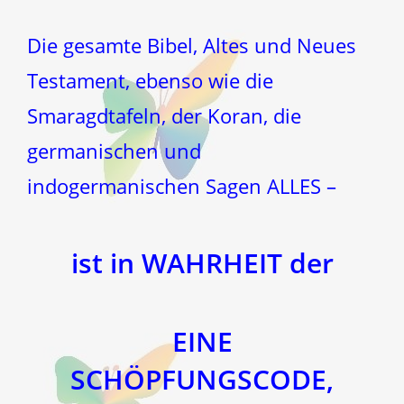
Die gesamte Bibel, Altes und Neues
Testament, ebenso wie die
Smaragdtafeln, der Koran, die
germanischen und
indogermanischen Sagen ALLES –
ist in WAHRHEIT der
EINE
SCHÖPFUNGSCODE,