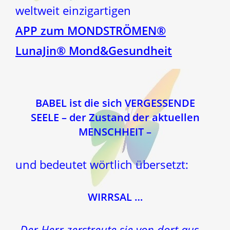
weltweit einzigartigen
APP zum MONDSTRÖMEN®
LunaJin® Mond&Gesundheit
BABEL ist die sich VERGESSENDE
SEELE
– der Zustand der aktuellen
MENSCHHEIT –
und bedeutet wörtlich übersetzt:
WIRRSAL …
„Der Herr zerstreute sie von dort aus