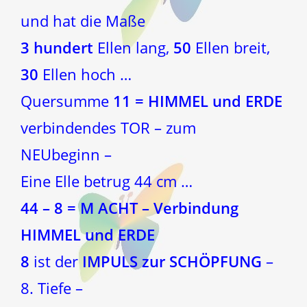
und hat die Maße
3 hundert
Ellen lang,
50
Ellen breit,
30
Ellen hoch …
Quersumme
11 = HIMMEL und ERDE
verbindendes TOR – zum
NEUbeginn –
Eine Elle betrug 44 cm …
44 – 8 = M ACHT – Verbindung
HIMMEL und ERDE
8
ist der
IMPULS zur SCHÖPFUNG
–
8. Tiefe –