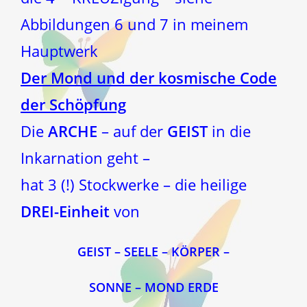
Abbildungen 6 und 7 in meinem
Hauptwerk
Der Mond und der kosmische Code
der Schöpfung
Die
ARCHE
– auf der
GEIST
in die
Inkarnation geht –
hat 3 (!) Stockwerke – die heilige
DREI-Einheit
von
GEIST – SEELE – KÖRPER –
SONNE – MOND ERDE