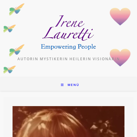
Zum
Inhalt
springen
AUTORIN MYSTIKERIN HEILERIN VISIONÄRIN
MENÜ