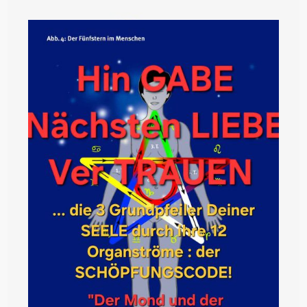
BABEL
–
DU
Bist
Es
SELBST!