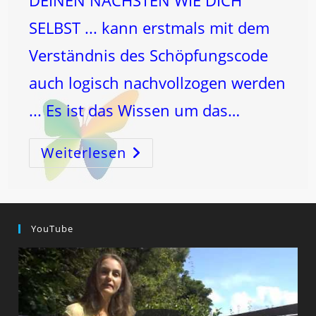
SELBST ... kann erstmals mit dem
Verständnis des Schöpfungscode
auch logisch nachvollzogen werden
... Es ist das Wissen um das…
Weiterlesen
Die
3
Grundpfeiler
Der
SEELE
Und
SCHÖPFUNG!
YouTube