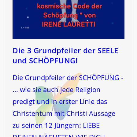
Die 3 Grundpfeiler der SEELE
und SCHÖPFUNG!
Die Grundpfeiler der SCHÖPFUNG -
... wie sie auch jede Religion
predigt und in erster Linie das
Christentum mit Christi Aussage
zu seinen 12 Jüngern: LIEBE
DEINEN NÄCHSTEN WIE DICH