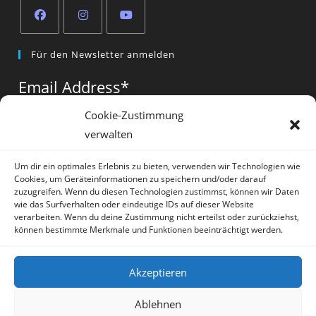
Opens
Opens
Opens
Für den Newsletter anmelden
in
in
in
a
a
a
Email Address
*
new
new
new
tab
tab
tab
Cookie-Zustimmung
verwalten
Vorname
*
Um dir ein optimales Erlebnis zu bieten, verwenden wir Technologien wie
Cookies, um Geräteinformationen zu speichern und/oder darauf
zuzugreifen. Wenn du diesen Technologien zustimmst, können wir Daten
wie das Surfverhalten oder eindeutige IDs auf dieser Website
verarbeiten. Wenn du deine Zustimmung nicht erteilst oder zurückziehst,
können bestimmte Merkmale und Funktionen beeinträchtigt werden.
* = required field
Akzeptieren
Ablehnen