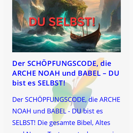
Der SCHÖPFUNGSCODE, die
ARCHE NOAH und BABEL – DU
bist es SELBST!
Der SCHÖPFUNGSCODE, die ARCHE
NOAH und BABEL - DU bist es
SELBST! Die gesamte Bibel, Altes