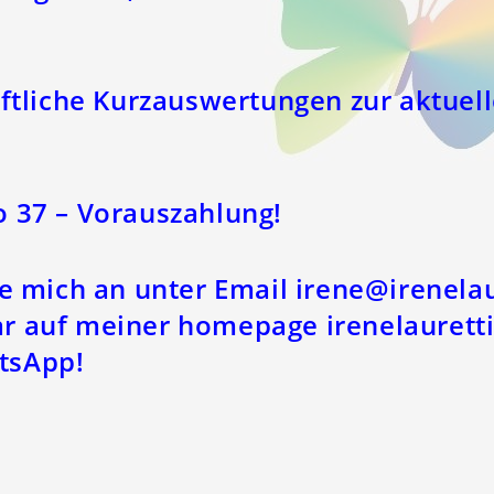
iftliche Kurzauswertungen zur aktuel
 37 – Vorauszahlung!
be mich an unter Email irene@irenela
r auf meiner homepage irenelaurett
tsApp!