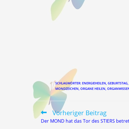
SCHLAGWÖRTER
:
ENERGIEHEILEN
,
GEBURTSTAG
,
MONDZEICHEN
,
ORGANE HEILEN
,
ORGANWISSE
Vorheriger Beitrag
Weitere
Artikel
Der MOND hat das Tor des STIERS betre
ansehen