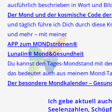
ausführlich beschrieben in Wort und Bi
Der Mond und der kosmische Code der
und täglich führe ich Dich durch diese 
und mehr – mit meiner
APP zum MONDströmen®
LunaJin® Mond&Gesundheit
Du kannst den Tages-Mondstand mit der
das bedeutet auch aus meinem Mond-Ta
Der besondere Mondkalender – Gesund
Ich gebe aktuell auc
Seelenzahlen, Schöpf