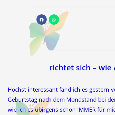
Öffnet
Öffnet
in
in
einem
einem
neuen
neuen
Fenster
Fenster
richtet sich – wi
Höchst interessant fand ich es gestern 
Geburtstag nach dem Mondstand bei der 
wie ich es übirgens schon IMMER für mic