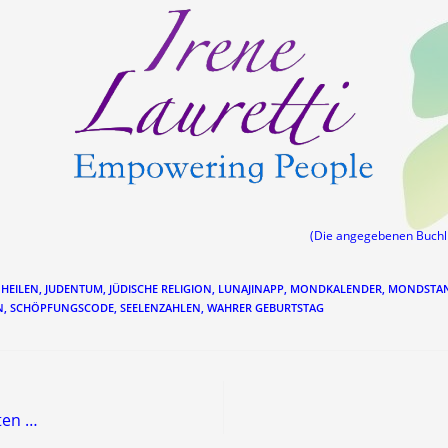
(Die angegebenen Buch
HEILEN
,
JUDENTUM
,
JÜDISCHE RELIGION
,
LUNAJINAPP
,
MONDKALENDER
,
MONDSTA
N
,
SCHÖPFUNGSCODE
,
SEELENZAHLEN
,
WAHRER GEBURTSTAG
ten …