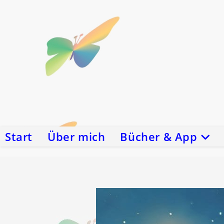
Zum
Inhalt
springen
Start
Über mich
Bücher & App