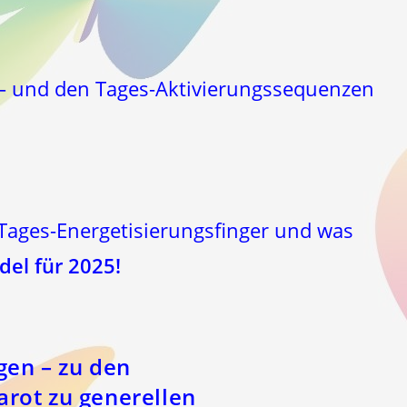
st – und den Tages-Aktivierungssequenzen
Tages-Energetisierungsfinger und was
el für 2025!
gen – zu den
arot zu generellen