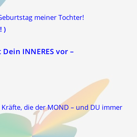
Geburtstag meiner Tochter!
 )
t Dein INNERES vor –
 Kräfte, die der MOND – und DU immer