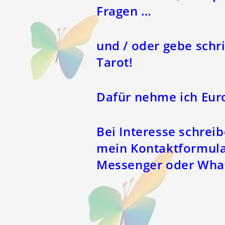
Fragen …
und / oder gebe schr
Tarot!
Dafür nehme ich Euro
Bei Interesse schrei
mein Kontaktformula
Messenger oder Wha