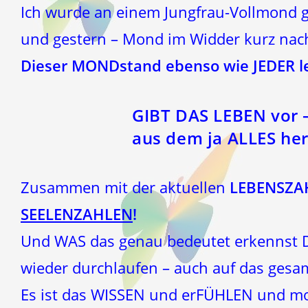
Ich wurde an einem Jungfrau-Vollmond g
und gestern – Mond im Widder kurz nach
Dieser MONDstand ebenso wie JEDER le
GIBT DAS LEBEN vor –
aus dem ja ALLES her
Zusammen mit der aktuellen
LEBENSZA
SEELENZAHLEN
!
Und WAS das genau bedeutet erkennst 
wieder durchlaufen – auch auf das gesa
Es ist das WISSEN und erFÜHLEN und mon