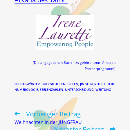
(Die angegebenen Buchlinks gehören zum Amazon
Partnerprogramm)
SCHLAGWÖRTER
:
ENERGIEHEILEN
,
HEILEN
,
JIN SHIN JYUTSU
,
LIEBE
,
NUMEROLOGIE
,
SEELENZAHLEN
,
UNTERSCHEIDUNG
,
WERTUNG
Vorheriger Beitrag
Weitere
Artikel
Weihnachten in der JUNGFRAU
ansehen
Nächster Beitrag