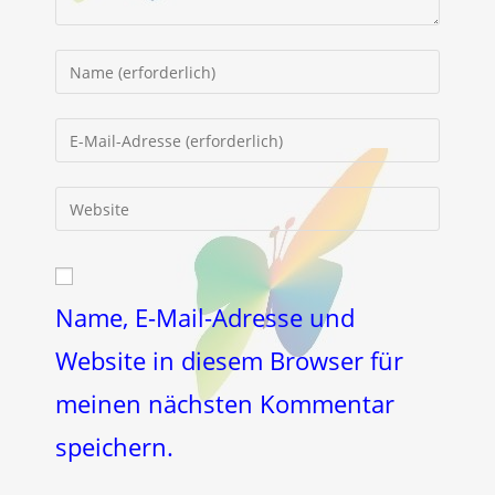
Gib
deinen
Namen
Gib
oder
deine
Benutzernamen
E-
Gib
zum
Mail-
deine
Kommentieren
Adresse
Website-
ein
zum
URL
Kommentieren
ein
Name, E-Mail-Adresse und
ein
(optional)
Website in diesem Browser für
meinen nächsten Kommentar
speichern.