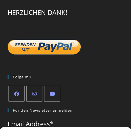
HERZLICHEN DANK!
Folge mir
Opens
Opens
Opens
Für den Newsletter anmelden
in
in
in
a
a
a
Email Address
*
new
new
new