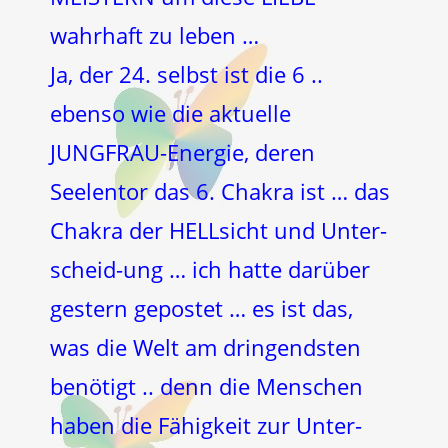
wahrhaft zu leben …
Ja, der 24. selbst ist die 6 ..
ebenso wie die aktuelle
JUNGFRAU-Energie, deren
Seelentor das 6. Chakra ist … das
Chakra der HELLsicht und Unter-
scheid-ung … ich hatte darüber
gestern gepostet … es ist das,
was die Welt am dringendsten
benötigt .. denn die Menschen
haben die Fähigkeit zur Unter-