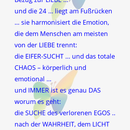
und die 24 … liegt am Fußrücken
… sie harmonisiert die Emotion,
die dem Menschen am meisten
von der LIEBE trennt:
die EIFER-SUCHT … und das totale
CHAOS – körperlich und
emotional …
und IMMER ist es genau DAS
worum es geht:
die SUCHE des verlorenen EGOS ..
nach der WAHRHEIT, dem LICHT