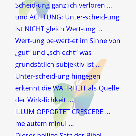
Scheid-ung gänzlich verloren …
und ACHTUNG: Unter-scheid-ung
ist NICHT gleich Wert-ung !..
Wert-ung be-wert-et im Sinne von
„gut“ und „schlecht“ was
grundsätlich subjektiv ist …
Unter-scheid-ung hingegen
erkennt die WAHRHEIT als Quelle
der Wirk-lichkeit …
ILLUM OPPORTET CRESCERE …
me autem minui …
Dieser heilige Satz der Bibel …