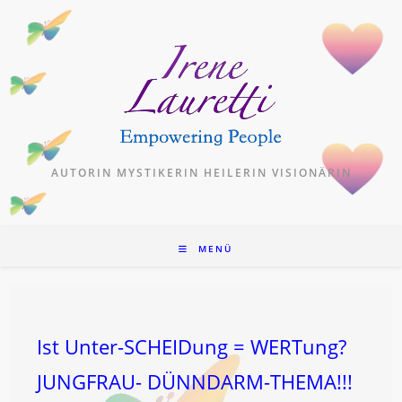
Zum
Inhalt
springen
AUTORIN MYSTIKERIN HEILERIN VISIONÄRIN
MENÜ
Ist Unter-SCHEIDung = WERTung?
JUNGFRAU- DÜNNDARM-THEMA!!!