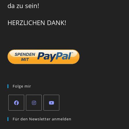
da zu sein!
HERZLICHEN DANK!
Folge mir
Opens
Opens
Opens
Für den Newsletter anmelden
in
in
in
a
a
a