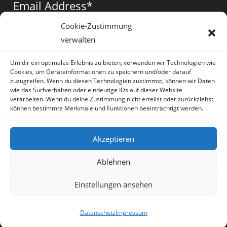
Email Address
*
new
new
new
tab
tab
tab
Cookie-Zustimmung
verwalten
Vorname
*
Um dir ein optimales Erlebnis zu bieten, verwenden wir Technologien wie
Cookies, um Geräteinformationen zu speichern und/oder darauf
zuzugreifen. Wenn du diesen Technologien zustimmst, können wir Daten
wie das Surfverhalten oder eindeutige IDs auf dieser Website
verarbeiten. Wenn du deine Zustimmung nicht erteilst oder zurückziehst,
können bestimmte Merkmale und Funktionen beeinträchtigt werden.
* = required field
Akzeptieren
Ablehnen
Einstellungen ansehen
Artikel
Datenschutz
Impressum
Sprache:
Deutsch
Datenschutz
Impressum
Copyright Irene Lauretti - OceanWP Theme by OceanWP