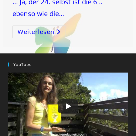
... Ja, der 24. selbst ist die 6 ..
ebenso wie die…
Weiterlesen
6,
15,
24
…
WAS
Haben
Diese
Zahlen
YouTube
Und
Energieschlösser
Gemeinsam?