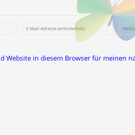
Gib
Gib
deine
deine
E-
Website
Mail-
URL
Adresse
ein
nd Website in diesem Browser für meinen 
zum
(optiona
Kommentieren
ein