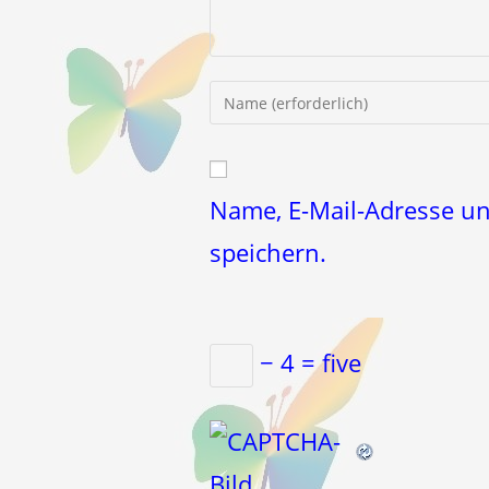
Gib
deinen
Namen
oder
Benutzernamen
Name, E-Mail-Adresse u
zum
speichern.
Kommentieren
ein
− 4 = five