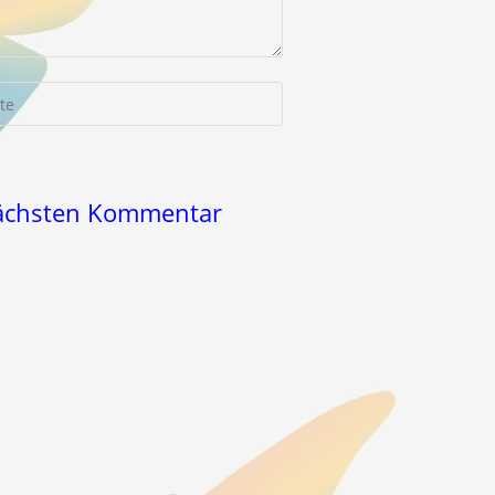
-
nächsten Kommentar
l)