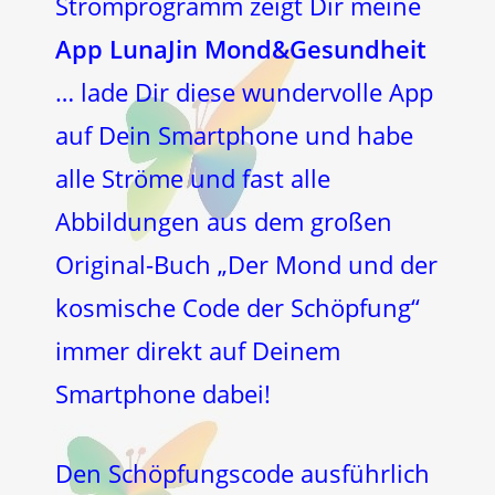
Strömprogramm zeigt Dir meine
App LunaJin Mond&Gesundheit
… lade Dir diese wundervolle App
auf Dein Smartphone und habe
alle Ströme und fast alle
Abbildungen aus dem großen
Original-Buch „Der Mond und der
kosmische Code der Schöpfung“
immer direkt auf Deinem
Smartphone dabei!
Den Schöpfungscode ausführlich