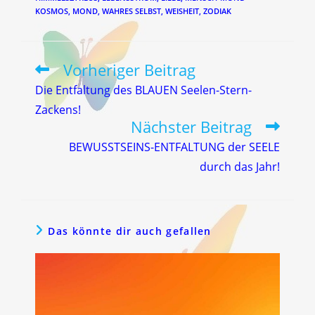
KOSMOS
,
MOND
,
WAHRES SELBST
,
WEISHEIT
,
ZODIAK
Vorheriger Beitrag
Weitere
Artikel
Die Entfaltung des BLAUEN Seelen-Stern-
ansehen
Zackens!
Nächster Beitrag
BEWUSSTSEINS-ENTFALTUNG der SEELE
durch das Jahr!
Das könnte dir auch gefallen