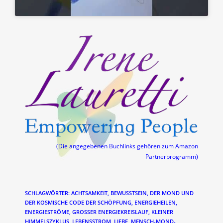
(Die angegebenen Buchlinks gehören zum Amazon
Partnerprogramm)
SCHLAGWÖRTER
:
ACHTSAMKEIT
,
BEWUSSTSEIN
,
DER MOND UND
DER KOSMISCHE CODE DER SCHÖPFUNG
,
ENERGIEHEILEN
,
ENERGIESTRÖME
,
GROSSER ENERGIEKREISLAUF
,
KLEINER
HIMMELSZYKLUS
,
LEBENSSTROM
,
LIEBE
,
MENSCH-MOND-