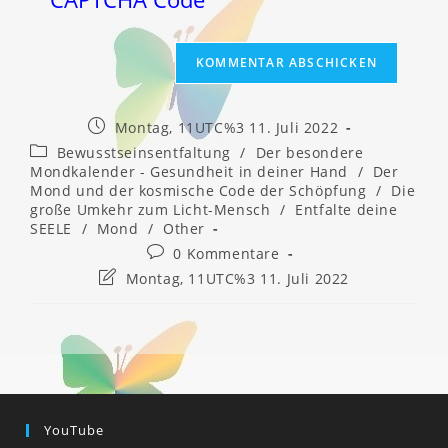
Beitrag
Montag, 11UTC%3 11. Juli 2022
veröffentlicht:
Beitrags-
Bewusstseinsentfaltung
/
Der besondere
Kategorie:
Mondkalender - Gesundheit in deiner Hand
/
Der
Mond und der kosmische Code der Schöpfung
/
Die
große Umkehr zum Licht-Mensch
/
Entfalte deine
SEELE
/
Mond
/
Other
Beitrags-
0 Kommentare
Kommentare:
Beitrag
Montag, 11UTC%3 11. Juli 2022
zuletzt
geändert
am:
YouTube