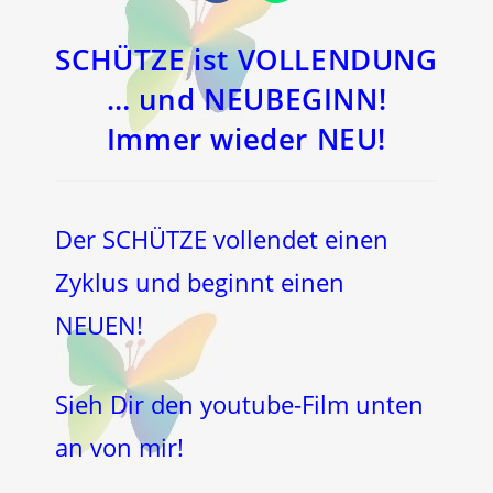
in
in
einem
einem
neuen
neuen
Fenster
Fenster
SCHÜTZE ist VOLLENDUNG
… und NEUBEGINN!
Immer wieder NEU!
Der SCHÜTZE vollendet einen
Zyklus und beginnt einen
NEUEN!
Sieh Dir den youtube-Film unten
an von mir!