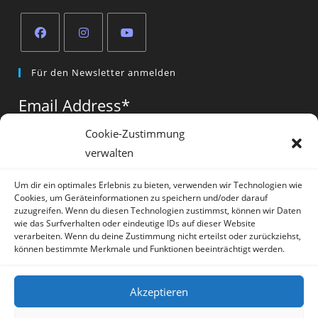
Opens
Opens
Opens
Für den Newsletter anmelden
in
in
in
a
a
a
Email Address
*
new
new
new
tab
tab
tab
Cookie-Zustimmung
verwalten
Vorname
*
Um dir ein optimales Erlebnis zu bieten, verwenden wir Technologien wie
Cookies, um Geräteinformationen zu speichern und/oder darauf
zuzugreifen. Wenn du diesen Technologien zustimmst, können wir Daten
wie das Surfverhalten oder eindeutige IDs auf dieser Website
verarbeiten. Wenn du deine Zustimmung nicht erteilst oder zurückziehst,
können bestimmte Merkmale und Funktionen beeinträchtigt werden.
* = required field
Akzeptieren