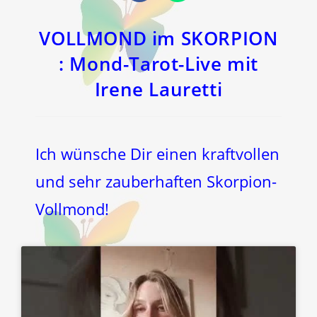
in
in
einem
einem
neuen
neuen
Fenster
Fenster
VOLLMOND im SKORPION
: Mond-Tarot-Live mit
Irene Lauretti
Ich wünsche Dir einen kraftvollen
und sehr zauberhaften Skorpion-
Vollmond!