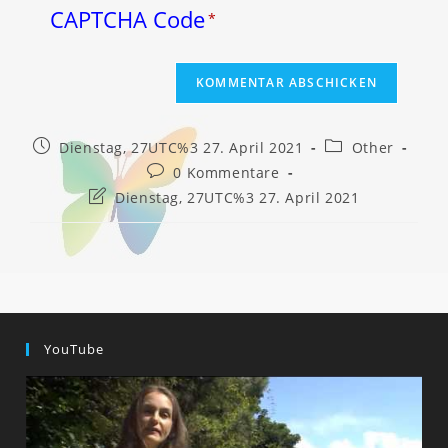
CAPTCHA Code
*
Beitrag
Beitrags-
Dienstag, 27UTC%3 27. April 2021
Other
veröffentlicht:
Kategorie:
Beitrags-
0 Kommentare
Kommentare:
Beitrag
Dienstag, 27UTC%3 27. April 2021
zuletzt
geändert
am:
YouTube