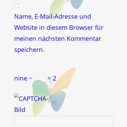
zum
URL
Kommentieren
ein
Name, E-Mail-Adresse und
ein
(optional)
Website in diesem Browser für
meinen nächsten Kommentar
speichern.
nine −
= 2