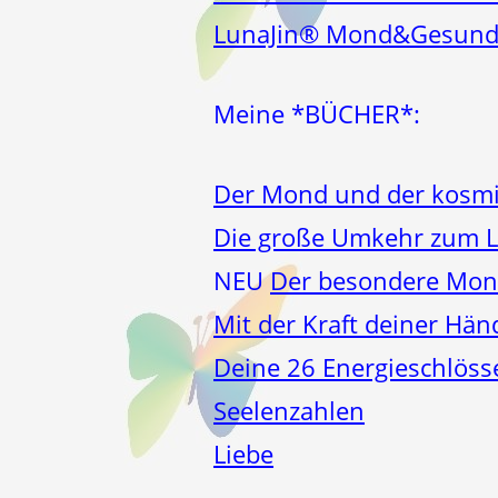
LunaJin® Mond&Gesund
Meine *BÜCHER*:
Der Mond und der kosmi
Die große Umkehr zum 
NEU
Der besondere Mond
Mit der Kraft deiner Hän
Deine 26 Energieschlöss
Seelenzahlen
Liebe