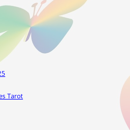
25
es Tarot