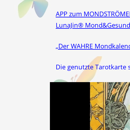
APP zum MONDSTRÖM
LunaJin® Mond&Gesund
„Der WAHRE Mondkalende
Die genutzte Tarotkart