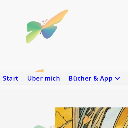
Zum
Inhalt
springen
Start
Über mich
Bücher & App