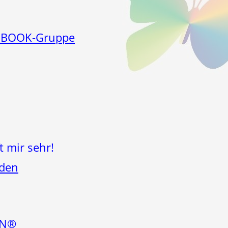
EBOOK-Gruppe
t mir sehr!
nden
EN®