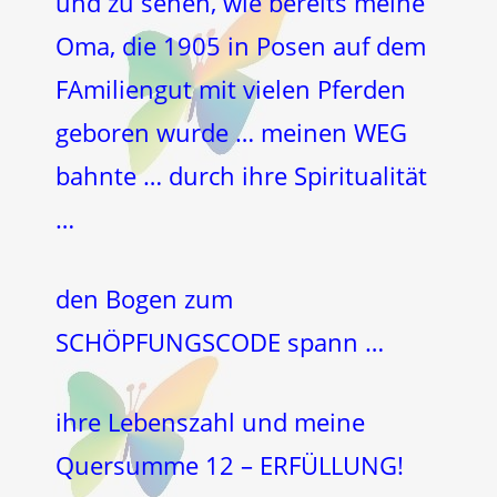
und zu sehen, wie bereits meine
Oma, die 1905 in Posen auf dem
FAmiliengut mit vielen Pferden
geboren wurde … meinen WEG
bahnte … durch ihre Spiritualität
…
den Bogen zum
SCHÖPFUNGSCODE spann …
ihre Lebenszahl und meine
Quersumme 12 – ERFÜLLUNG!