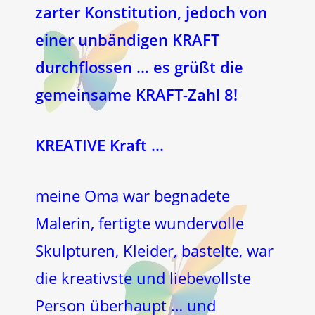
zarter Konstitution, jedoch von
einer unbändigen KRAFT
durchflossen … es grüßt die
gemeinsame KRAFT-Zahl 8!
KREATIVE Kraft …
meine Oma war begnadete
Malerin, fertigte wundervolle
Skulpturen, Kleider, bastelte, war
die kreativste und liebevollste
Person überhaupt … und