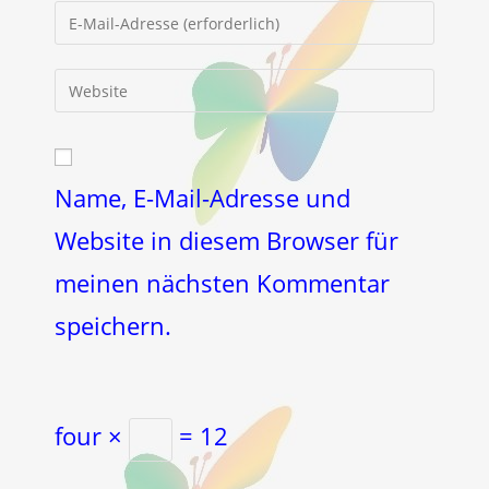
Gib
oder
deine
Benutzernamen
E-
Gib
zum
Mail-
deine
Kommentieren
Adresse
Website-
ein
zum
URL
Kommentieren
ein
Name, E-Mail-Adresse und
ein
(optional)
Website in diesem Browser für
meinen nächsten Kommentar
speichern.
four ×
= 12