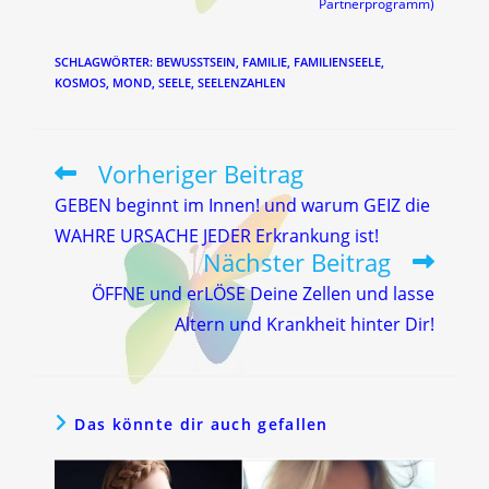
Partnerprogramm)
SCHLAGWÖRTER
:
BEWUSSTSEIN
,
FAMILIE
,
FAMILIENSEELE
,
KOSMOS
,
MOND
,
SEELE
,
SEELENZAHLEN
Vorheriger Beitrag
Weitere
Artikel
GEBEN beginnt im Innen! und warum GEIZ die
ansehen
WAHRE URSACHE JEDER Erkrankung ist!
Nächster Beitrag
ÖFFNE und erLÖSE Deine Zellen und lasse
Altern und Krankheit hinter Dir!
Das könnte dir auch gefallen