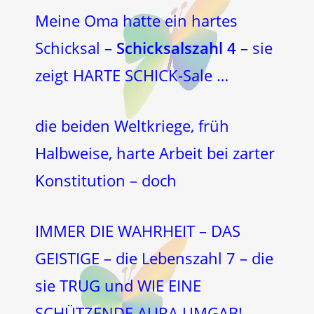
Meine Oma hatte ein hartes
Schicksal –
Schicksalszahl 4
– sie
zeigt HARTE SCHICK-Sale …
die beiden Weltkriege, früh
Halbweise, harte Arbeit bei zarter
Konstitution – doch
IMMER DIE WAHRHEIT – DAS
GEISTIGE – die Lebenszahl 7 – die
sie TRUG und WIE EINE
SCHÜTZENDE AURA UMGAB!