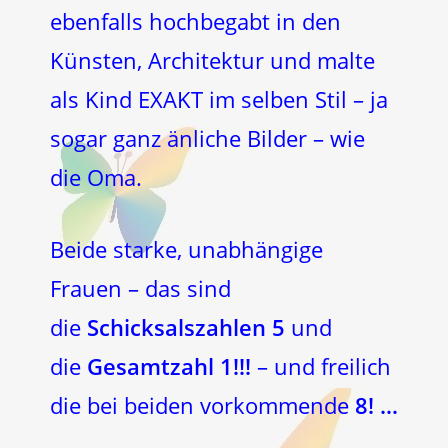
ebenfalls hochbegabt in den
Künsten, Architektur und malte
als Kind EXAKT im selben Stil – ja
sogar ganz änliche Bilder – wie
die Oma.
Beide starke, unabhängige
Frauen – das sind
die
Schicksalszahlen 5
und
die
Gesamtzahl 1!!!
– und freilich
die bei beiden vorkommende
8! …