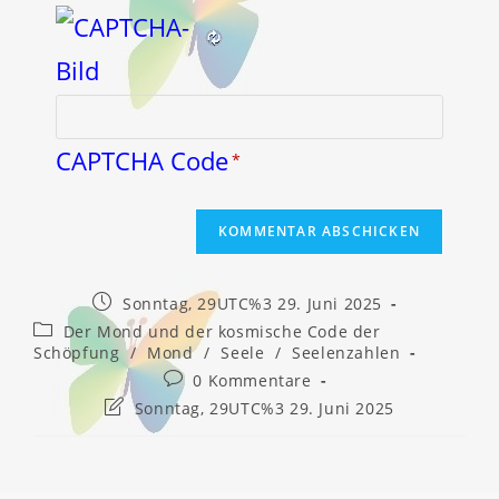
CAPTCHA Code
*
Beitrag
Sonntag, 29UTC%3 29. Juni 2025
veröffentlicht:
Beitrags-
Der Mond und der kosmische Code der
Kategorie:
Schöpfung
/
Mond
/
Seele
/
Seelenzahlen
Beitrags-
0 Kommentare
Kommentare:
Beitrag
Sonntag, 29UTC%3 29. Juni 2025
zuletzt
geändert
am: