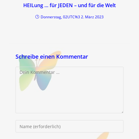
HEILung … für JEDEN – und für die Welt
Donnerstag, 02UTC%3 2. März 2023
Schreibe einen Kommentar
Kommentar
Gib
deinen
Namen