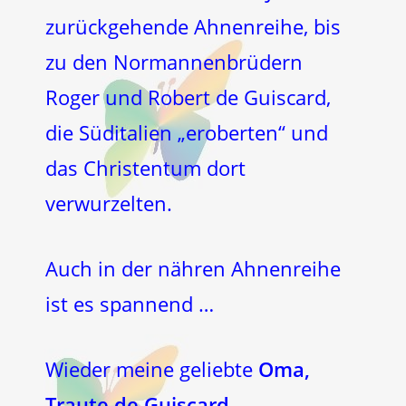
zurückgehende Ahnenreihe, bis
zu den Normannenbrüdern
Roger und Robert de Guiscard,
die Süditalien „eroberten“ und
das Christentum dort
verwurzelten.
Auch in der nähren Ahnenreihe
ist es spannend …
Wieder meine geliebte
Oma,
Traute de Guiscard
…