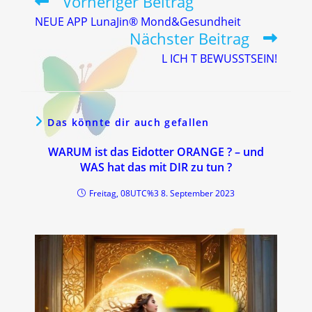
Vorheriger Beitrag
Weitere
Artikel
NEUE APP LunaJin® Mond&Gesundheit
ansehen
Nächster Beitrag
L ICH T BEWUSSTSEIN!
Das könnte dir auch gefallen
WARUM ist das Eidotter ORANGE ? – und
WAS hat das mit DIR zu tun ?
Freitag, 08UTC%3 8. September 2023