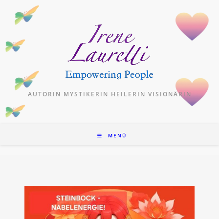
Zum
Inhalt
springen
AUTORIN MYSTIKERIN HEILERIN VISIONÄRIN
MENÜ