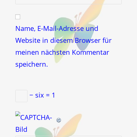
deine
Kommentieren
Adresse
Website-
ein
zum
URL
Kommentieren
ein
Name, E-Mail-Adresse und
ein
(optional)
Website in diesem Browser für
meinen nächsten Kommentar
speichern.
− six = 1