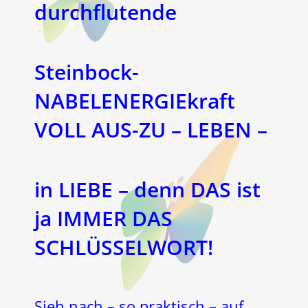
durchflutende
Steinbock-
NABELENERGIEkraft
VOLL AUS-ZU – LEBEN –
in LIEBE – denn DAS ist
ja IMMER DAS
SCHLÜSSELWORT!
Sieh nach – so praktisch – auf