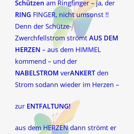
Schützen
am Ringfinger – ja, der
RING
FINGER, nicht umsonst !!
Denn der Schütze-
Zwerchfellstrom strömt
AUS DEM
HERZEN
– aus dem HIMMEL
kommend – und der
NABELSTROM
ver
ANKERT
den
Strom sodann wieder im Herzen –
zur
ENTFALTUNG!
aus dem HERZEN dann strömt er