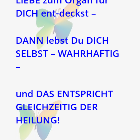
DICH ent-deckst –
DANN lebst Du DICH
SELBST – WAHRHAFTIG
–
und DAS ENTSPRICHT
GLEICHZEITIG DER
HEILUNG!