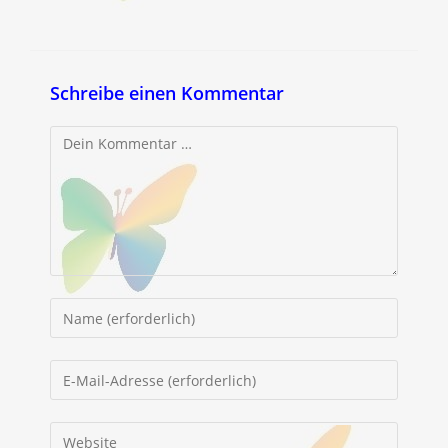
Schreibe einen Kommentar
Kommentar
Gib
deinen
Namen
Gib
oder
deine
Benutzernamen
E-
Gib
zum
Mail-