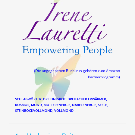
(Die angegebenen Buchlinks gehören zum Amazon
Partnerprogramm)
SCHLAGWÖRTER
:
DREIEINIGKEIT
,
DREIFACHER ERWÄRMER
,
KOSMOS
,
MOND
,
MUTTERENERGIE
,
NABELENERGIE
,
SEELE
,
STEINBOCKVOLLMOND
,
VOLLMOND