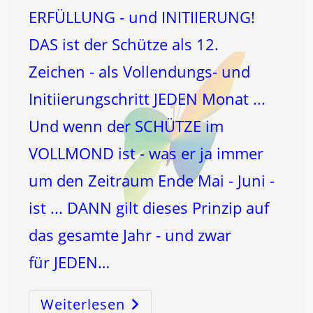
ERFÜLLUNG - und INITIIERUNG!
DAS ist der Schütze als 12.
Zeichen - als Vollendungs- und
Initiierungschritt JEDEN Monat ...
Und wenn der SCHÜTZE im
VOLLMOND ist - was er ja immer
um den Zeitraum Ende Mai - Juni -
ist ... DANN gilt dieses Prinzip auf
das gesamte Jahr - und zwar
für JEDEN…
Weiterlesen
VOLLMOND
Im