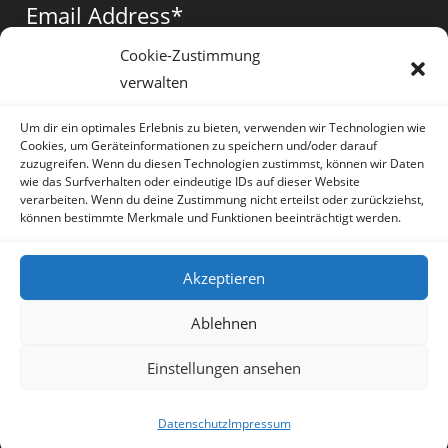
a
a
a
Email Address
*
new
new
new
tab
tab
tab
Cookie-Zustimmung
verwalten
Vorname
*
Um dir ein optimales Erlebnis zu bieten, verwenden wir Technologien wie
Cookies, um Geräteinformationen zu speichern und/oder darauf
zuzugreifen. Wenn du diesen Technologien zustimmst, können wir Daten
wie das Surfverhalten oder eindeutige IDs auf dieser Website
verarbeiten. Wenn du deine Zustimmung nicht erteilst oder zurückziehst,
können bestimmte Merkmale und Funktionen beeinträchtigt werden.
* = required field
Akzeptieren
Ablehnen
Einstellungen ansehen
Artikel
Datenschutz
Impressum
Sprache:
Deutsch
Datenschutz
Impressum
Copyright Irene Lauretti - OceanWP Theme by OceanWP