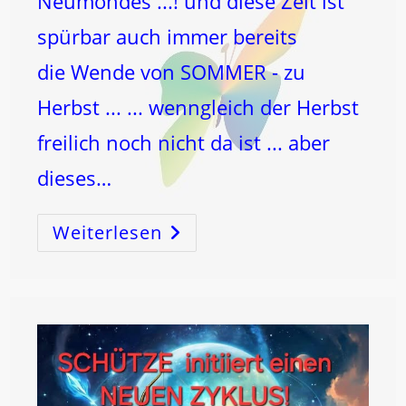
Neumondes ...! und diese Zeit ist
spürbar auch immer bereits
die Wende von SOMMER - zu
Herbst ... ... wenngleich der Herbst
freilich noch nicht da ist ... aber
dieses…
Weiterlesen
Der
MOND
Hat
Das
Tor
Des
WASSERMANNS
Betreten
Wo
Er
Am
9.8.
Auch
Den