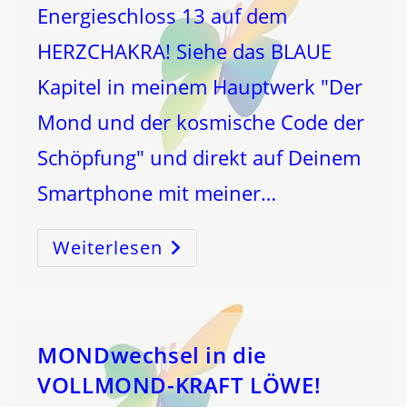
Energieschloss 13 auf dem
HERZCHAKRA! Siehe das BLAUE
Kapitel in meinem Hauptwerk "Der
Mond und der kosmische Code der
Schöpfung" und direkt auf Deinem
Smartphone mit meiner…
Weiterlesen
WAAGE
VOLLMOND
MONDwechsel in die
VOLLMOND-KRAFT LÖWE!