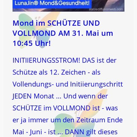
Mond im SCHÜTZE UND
VOLLMOND AM 31. Mai um
10:45 Uhr!
INITIIERUNGSSTROM! DAS ist der
Schütze als 12. Zeichen - als
Vollendungs- und Initiierungschritt
JEDEN Monat ... Und wenn der
SCHÜTZE im VOLLMOND ist - was
er ja immer um den Zeitraum Ende
Mai - Juni - ist ... DANN gilt dieses