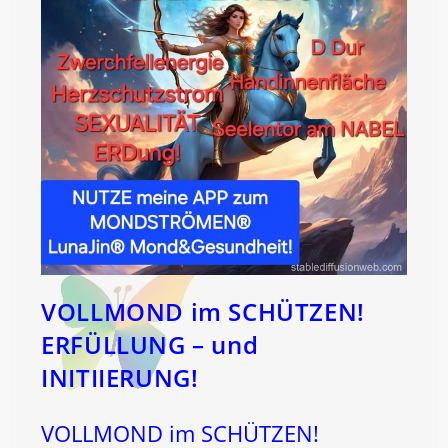
VOLLMOND
Feiern
Wird!
VOLLMOND im SCHÜTZEN!
ERFÜLLUNG – und
INITIIERUNG!
VOLLMOND im SCHÜTZEN!