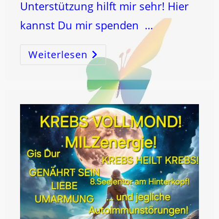
Unterstützung hilft mir sehr! Hier
kannst Du mir spenden …
Weiterlesen
MONDwechsel
In
Die
VOLLMOND-
KRAFT
LÖWE!