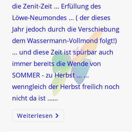
die Zenit-Zeit ... Erfüllung des
Löwe-Neumondes ... ( der dieses
Jahr jedoch durch die Verschiebung
dem Wassermann-Vollmond folgt!)
... und diese Zeit ist spürbar auch
immer bereits die Wende von
SOMMER - zu Herbst ... ...
wenngleich der Herbst freilich noch
nicht da ist ...…
Weiterlesen
VOLLMOND
Im
Wassermann
!
…