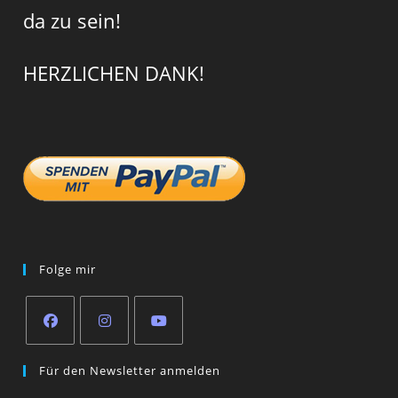
da zu sein!
HERZLICHEN DANK!
Folge mir
Opens
Opens
Opens
Für den Newsletter anmelden
in
in
in