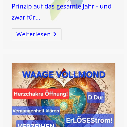
Prinzip auf das gesamte Jahr - und
zwar für…
Weiterlesen
Mond
Im
SCHÜTZE
UND
VOLLMOND
AM
31.
Mai
Um
10:45
Uhr!