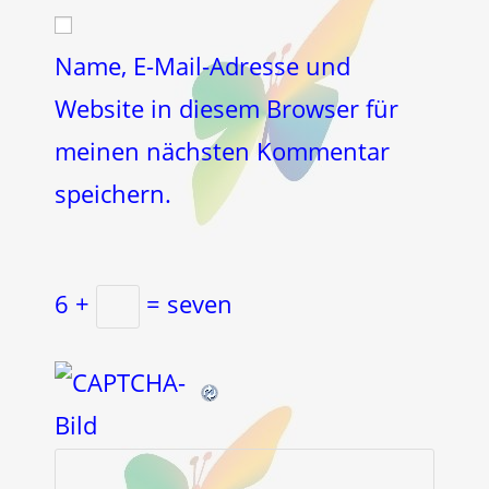
Website-
ein
zum
URL
Kommentieren
ein
Name, E-Mail-Adresse und
ein
(optional)
Website in diesem Browser für
meinen nächsten Kommentar
speichern.
6 +
= seven