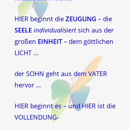
HIER beginnt die
ZEUGUNG
– die
SEELE
individualisiert
sich aus der
großen
EINHEIT
– dem göttlichen
LICHT …
der SOHN geht aus dem VATER
hervor …
HIER beginnt es – und HIER ist die
VOLLENDUNG-