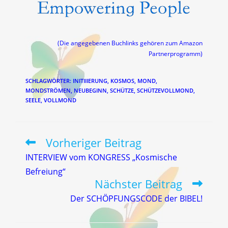
(Die angegebenen Buchlinks gehören zum Amazon
Partnerprogramm)
SCHLAGWÖRTER
:
INITIIIERUNG
,
KOSMOS
,
MOND
,
MONDSTRÖMEN
,
NEUBEGINN
,
SCHÜTZE
,
SCHÜTZEVOLLMOND
,
SEELE
,
VOLLMOND
Vorheriger Beitrag
Weitere
Artikel
INTERVIEW vom KONGRESS „Kosmische
ansehen
Befreiung“
Nächster Beitrag
Der SCHÖPFUNGSCODE der BIBEL!