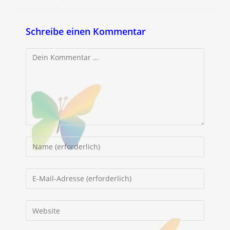
Schreibe einen Kommentar
Kommentar
Gib
deinen
Namen
Gib
oder
deine
Benutzernamen
E-
Gib
zum
Mail-
deine
Kommentieren
Adresse