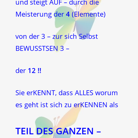
und steigt AUF – durch die
Meisterung der
4
(Elemente)
von der 3 – zur sich Selbst
BEWUSSTSEN 3 –
der
12 !!
Sie erKENNT, dass ALLES worum
es geht ist sich zu erKENNEN als
TEIL DES GANZEN –