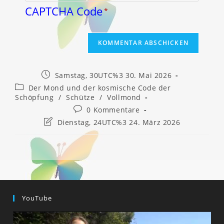
CAPTCHA Code
*
Beitrag
Samstag, 30UTC%3 30. Mai 2026
veröffentlicht:
Beitrags-
Der Mond und der kosmische Code der
Kategorie:
Schöpfung
/
Schütze
/
Vollmond
Beitrags-
0 Kommentare
Kommentare:
Beitrag
Dienstag, 24UTC%3 24. März 2026
zuletzt
geändert
am:
YouTube