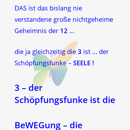
DAS ist das bislang nie
verstandene große nichtgeheime
Geheimnis der
12
…
die ja gleichzeitig die
3
ist … der
Schöpfungsfunke –
SEELE !
3
– der
Schöpfungsfunke ist die
Be
WEG
ung – die