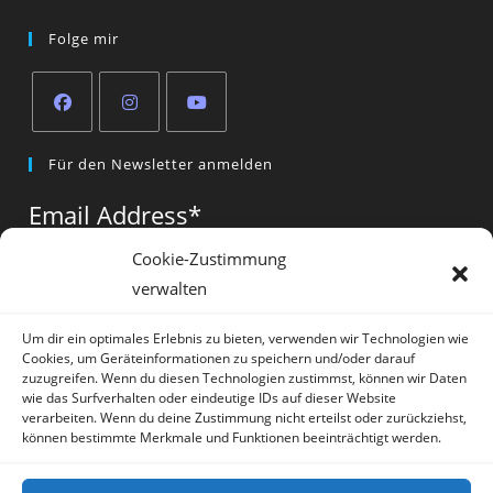
Folge mir
Opens
Opens
Opens
Für den Newsletter anmelden
in
in
in
a
a
a
Email Address
*
new
new
new
tab
tab
tab
Cookie-Zustimmung
verwalten
Vorname
*
Um dir ein optimales Erlebnis zu bieten, verwenden wir Technologien wie
Cookies, um Geräteinformationen zu speichern und/oder darauf
zuzugreifen. Wenn du diesen Technologien zustimmst, können wir Daten
wie das Surfverhalten oder eindeutige IDs auf dieser Website
verarbeiten. Wenn du deine Zustimmung nicht erteilst oder zurückziehst,
können bestimmte Merkmale und Funktionen beeinträchtigt werden.
* = required field