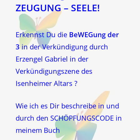
ZEUGUNG
–
SEELE!
Erkennst Du die
BeWEGung der
3
in der Verkündigung durch
Erzengel Gabriel in der
Verkündigungszene des
Isenheimer Altars ?
Wie ich es Dir beschreibe in und
durch den SCHÖPFUNGSCODE in
meinem Buch