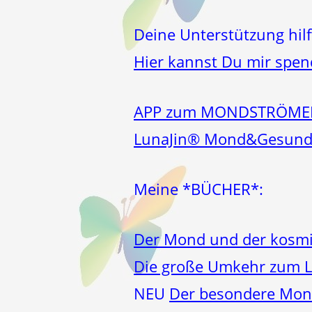
Deine Unterstützung hilf
Hier kannst Du mir spe
APP zum MONDSTRÖM
LunaJin® Mond&Gesund
Meine *BÜCHER*:
Der Mond und der kosmi
Die große Umkehr zum 
NEU
Der besondere Mond