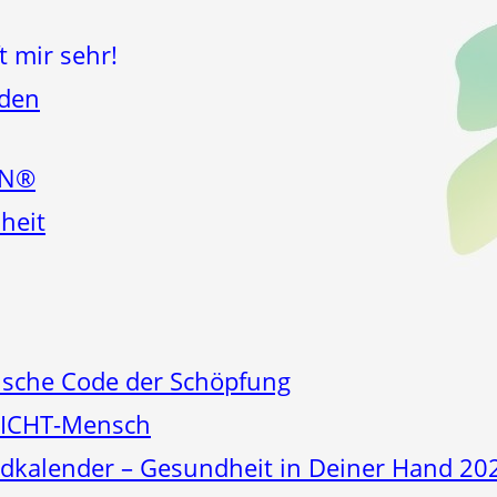
t mir sehr!
nden
EN®
heit
sche Code der Schöpfung
LICHT-Mensch
kalender – Gesundheit in Deiner Hand 20