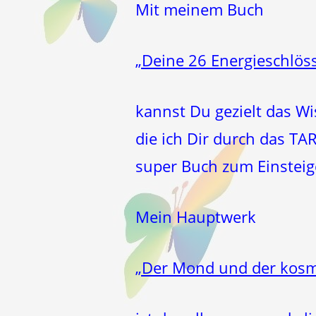
Mit meinem Buch
„Deine 26 Energieschlöss
kannst Du gezielt das W
die ich Dir durch das T
super Buch zum Einsteige
Mein Hauptwerk
„Der Mond und der kosm