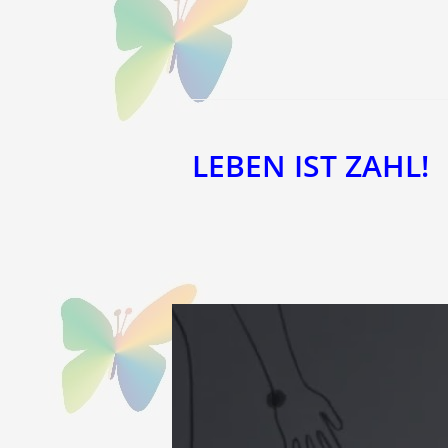
einem
einem
neuen
neuen
Fenster
Fenster
LEBEN IST ZAHL!