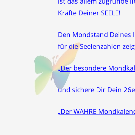
ist das allem zugrunde
Kräfte Deiner SEELE!
Den Mondstand Deines le
für die Seelenzahlen ze
„Der besondere Mondkal
und sichere Dir Dein 26e
„Der WAHRE Mondkalende