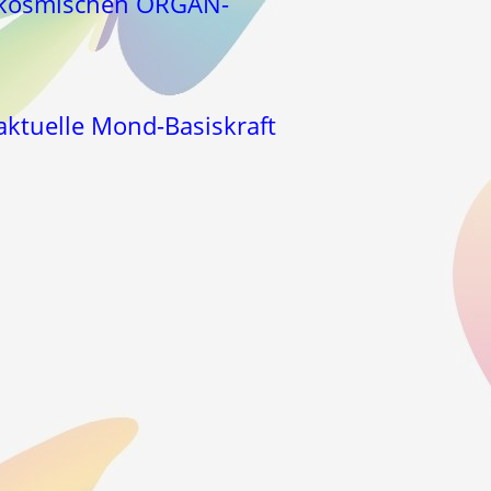
2 kosmischen ORGAN-
ktuelle Mond-Basiskraft