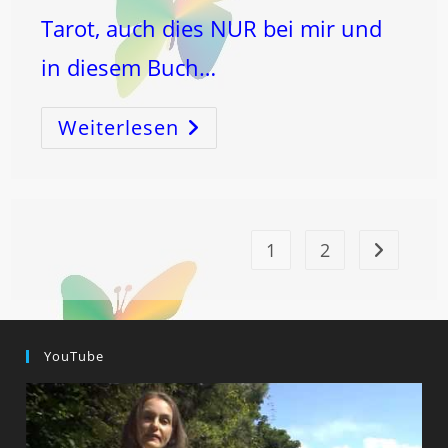
Tarot, auch dies NUR bei mir und
in diesem Buch…
Weiterlesen
Dein
LEBENSthema
Und
Mehr!
1
2
Zur nächst
YouTube