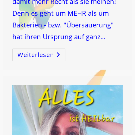
damit mehr Recht als sie meinen!
Denn es geht um MEHR als um
Bakterien - bzw. "Übersäuerung"
hat ihren Ursprung auf ganz…
Weiterlesen
Der
DICKDARM
–
SCHLÜSSEL
Zum
KOSMOS
Und
Zur
GESUNDHEIT!