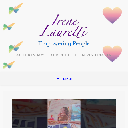
Zum
Inhalt
springen
AUTORIN MYSTIKERIN HEILERIN VISIONÄRIN
MENÜ