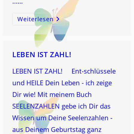
...…
Weiterlesen
16:
Wenn
Das
NEUE
Kommen
Soll!!
LEBEN IST ZAHL!
LEBEN IST ZAHL! Ent-schlüssele
und HEILE Dein Leben - ich zeige
Dir wie! Mit meinem Buch
SEELENZAHLEN gebe ich Dir das
Wissen um Deine Seelenzahlen -
aus Deinem Geburtstag ganz