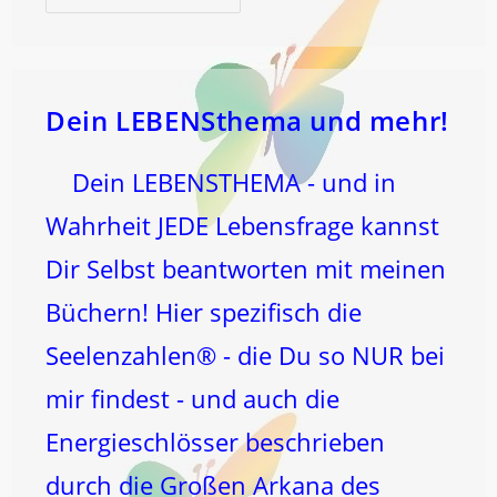
RADIKAL-
Ver-
ÄNDERUNG!
Dein LEBENSthema und mehr!
Dein LEBENSTHEMA - und in
Wahrheit JEDE Lebensfrage kannst
Dir Selbst beantworten mit meinen
Büchern! Hier spezifisch die
Seelenzahlen® - die Du so NUR bei
mir findest - und auch die
Energieschlösser beschrieben
durch die Großen Arkana des