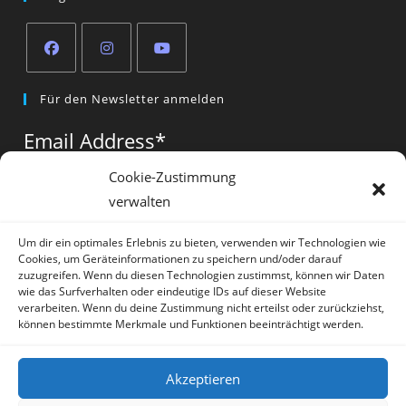
Opens
Opens
Opens
Für den Newsletter anmelden
in
in
in
a
a
a
Email Address
*
new
new
new
tab
tab
tab
Cookie-Zustimmung
verwalten
Vorname
*
Um dir ein optimales Erlebnis zu bieten, verwenden wir Technologien wie
Cookies, um Geräteinformationen zu speichern und/oder darauf
zuzugreifen. Wenn du diesen Technologien zustimmst, können wir Daten
wie das Surfverhalten oder eindeutige IDs auf dieser Website
verarbeiten. Wenn du deine Zustimmung nicht erteilst oder zurückziehst,
können bestimmte Merkmale und Funktionen beeinträchtigt werden.
* = required field
Akzeptieren