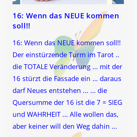
16: Wenn das NEUE kommen
soll!!
16: Wenn das NEUE kommen soll!!
Der einstürzende Turm im Tarot ..
die TOTALE Veränderung ... mit der
16 stürzt die Fassade ein ... daraus
darf Neues entstehen ... ... die
Quersumme der 16 ist die 7 = SIEG
und WAHRHEIT ... Alle wollen das,
aber keiner will den Weg dahin ...