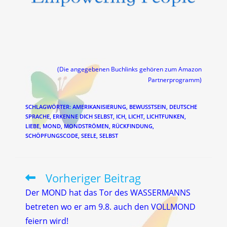
(Die angegebenen Buchlinks gehören zum Amazon
Partnerprogramm)
SCHLAGWÖRTER
:
AMERIKANISIERUNG
,
BEWUSSTSEIN
,
DEUTSCHE
SPRACHE
,
ERKENNE DICH SELBST
,
ICH
,
LICHT
,
LICHTFUNKEN
,
LIEBE
,
MOND
,
MONDSTRÖMEN
,
RÜCKFINDUNG
,
SCHÖPFUNGSCODE
,
SEELE
,
SELBST
Vorheriger Beitrag
Weitere
Artikel
Der MOND hat das Tor des WASSERMANNS
ansehen
betreten wo er am 9.8. auch den VOLLMOND
feiern wird!