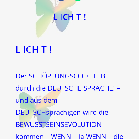
in
in
einem
einem
neuen
neuen
Fenster
Fenster
L ICH T !
L ICH T !
Der SCHÖPFUNGSCODE LEBT
durch die DEUTSCHE SPRACHE! –
und aus dem
DEUTSCHsprachigen wird die
BEWUSSTSEINSEVOLUTION
kommen – WENN – ja WENN – die