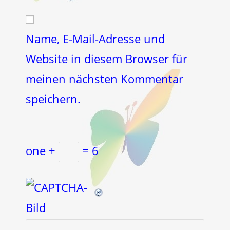
Adresse
Website-
ein
zum
URL
Kommentieren
ein
Name, E-Mail-Adresse und
ein
(optional)
Website in diesem Browser für
meinen nächsten Kommentar
speichern.
one +
= 6