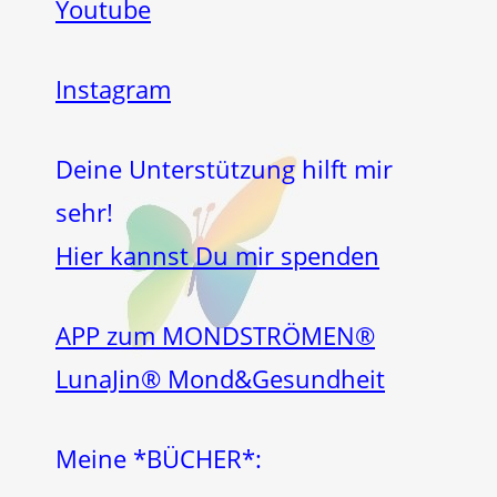
Youtube
Instagram
Deine Unterstützung hilft mir
sehr!
Hier kannst Du mir spenden
APP zum MONDSTRÖMEN®
LunaJin® Mond&Gesundheit
Meine *BÜCHER*: