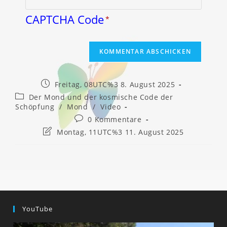
CAPTCHA Code
*
Beitrag
Freitag, 08UTC%3 8. August 2025
veröffentlicht:
Beitrags-
Der Mond und der kosmische Code der
Kategorie:
Schöpfung
/
Mond
/
Video
Beitrags-
0 Kommentare
Kommentare:
Beitrag
Montag, 11UTC%3 11. August 2025
zuletzt
geändert
am:
YouTube