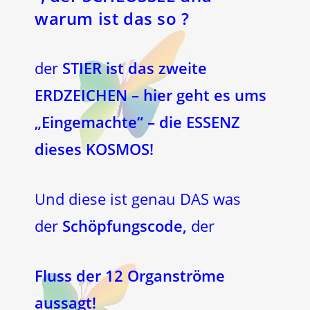
warum ist das so ?
der
STIER ist das zweite
ERDZEICHEN
–
hier geht es ums
„Eingemachte“ – die ESSENZ
dieses KOSMOS!
Und diese ist genau DAS was
der
Schöpfungscode,
der
Fluss der 12 Organströme
aussagt!