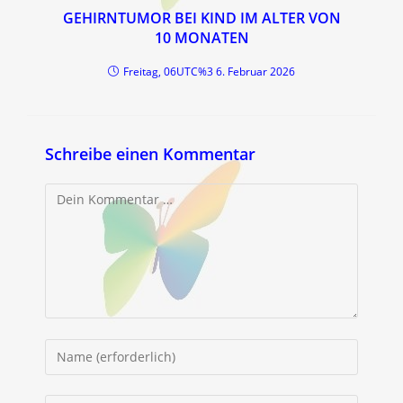
GEHIRNTUMOR BEI KIND IM ALTER VON
10 MONATEN
Freitag, 06UTC%3 6. Februar 2026
Schreibe einen Kommentar
Kommentar
Gib
deinen
Namen