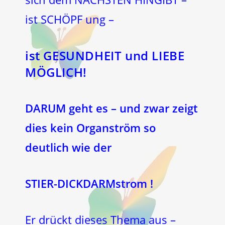
ist SCHÖPF ung –
ist GESUNDHEIT und LIEBE
MÖGLICH!
DARUM geht es – und zwar zeigt
dies kein Organström so
deutlich wie der
STIER-DICKDARMstrom !
Er drückt dieses Thema aus –