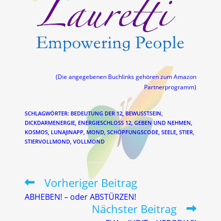
(Die angegebenen Buchlinks gehören zum Amazon
Partnerprogramm)
SCHLAGWÖRTER
:
BEDEUTUNG DER 12
,
BEWUSSTSEIN
,
DICKDARMENERGIE
,
ENERGIESCHLOSS 12
,
GEBEN UND NEHMEN
,
KOSMOS
,
LUNAJINAPP
,
MOND
,
SCHÖPFUNGSCODE
,
SEELE
,
STIER
,
STIERVOLLMOND
,
VOLLMOND
Vorheriger Beitrag
Weitere
Artikel
ABHEBEN! – oder ABSTÜRZEN!
ansehen
Nächster Beitrag