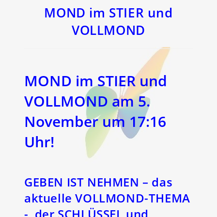
neuen
neuen
Fenster
Fenster
MOND im STIER und
VOLLMOND
MOND im STIER und
VOLLMOND am 5.
November um 17:16
Uhr!
GEBEN IST NEHMEN – das
aktuelle VOLLMOND-THEMA
-, der SCHLÜSSEL und