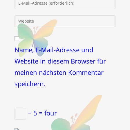
Gib
oder
deine
Benutzernamen
E-
Gib
zum
Mail-
deine
Kommentieren
Adresse
Website-
ein
zum
URL
Kommentieren
ein
Name, E-Mail-Adresse und
ein
(optional)
Website in diesem Browser für
meinen nächsten Kommentar
speichern.
− 5 = four