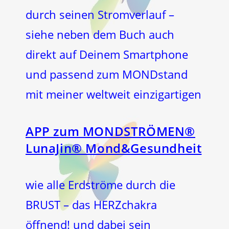
durch seinen Stromverlauf –
siehe neben dem Buch auch
direkt auf Deinem Smartphone
und passend zum MONDstand
mit meiner weltweit einzigartigen
APP zum MONDSTRÖMEN®
LunaJin® Mond&Gesundheit
wie alle Erdströme durch die
BRUST – das HERZchakra
öffnend! und dabei sein