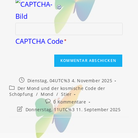
CAPTCHA Code
*
Beitrag
Dienstag, 04UTC%3 4. November 2025
veröffentlicht:
Beitrags-
Der Mond und der kosmische Code der
Kategorie:
Schöpfung
/
Mond
/
Stier
Beitrags-
0 Kommentare
Kommentare:
Beitrag
Donnerstag, 11UTC%3 11. September 2025
zuletzt
geändert
am: