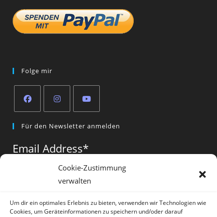
Folge mir
Opens
Opens
Opens
Für den Newsletter anmelden
in
in
in
a
a
a
Email Address
*
new
new
new
tab
tab
tab
Cookie-Zustimmung
verwalten
Vorname
*
Um dir ein optimales Erlebnis zu bieten, verwenden wir Technologien wie
Cookies, um Geräteinformationen zu speichern und/oder darauf