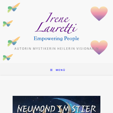
Zum
Inhalt
springen
AUTORIN MYSTIKERIN HEILERIN VISIONÄRIN
MENÜ