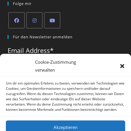
Folge mir
Opens
Opens
Opens
Für den Newsletter anmelden
in
in
in
a
a
a
Email Address
*
new
new
new
tab
tab
tab
Cookie-Zustimmung
verwalten
Vorname
*
Um dir ein optimales Erlebnis zu bieten, verwenden wir Technologien wie
Cookies, um Geräteinformationen zu speichern und/oder darauf
zuzugreifen. Wenn du diesen Technologien zustimmst, können wir Daten
wie das Surfverhalten oder eindeutige IDs auf dieser Website
verarbeiten. Wenn du deine Zustimmung nicht erteilst oder zurückziehst,
können bestimmte Merkmale und Funktionen beeinträchtigt werden.
* = required field
Akzeptieren