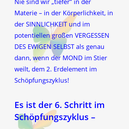
Nie sind wir „tiefer“ in der
Materie – in der Körperlichkeit, in
der SINNLICHKEIT und im
potentiellen großen VERGESSEN
DES EWIGEN SELBST als genau
dann, wenn der MOND im Stier
weilt, dem 2. Erdelement im
Schöpfungszyklus!
Es ist der
6. Schritt
im
Schöpfungszyklus –