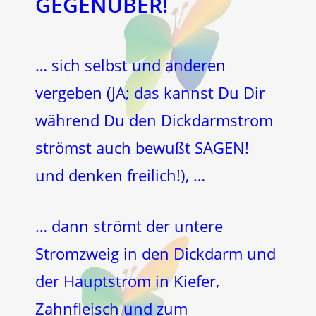
GEGENÜBER!
… sich selbst und anderen
vergeben (JA; das kannst Du Dir
während Du den Dickdarmstrom
strömst auch bewußt SAGEN!
und denken freilich!), …
… dann strömt der untere
Stromzweig in den Dickdarm und
der Hauptstrom in Kiefer,
Zahnfleisch und zum