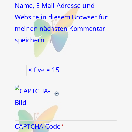
ein
Name, E-Mail-Adresse und
ein
(optional)
Website in diesem Browser für
meinen nächsten Kommentar
speichern.
× five = 15
CAPTCHA Code
*