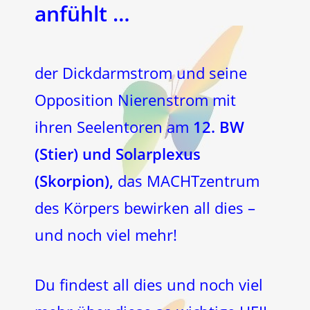
anfühlt …
der Dickdarmstrom und seine
Opposition Nierenstrom mit
ihren Seelentoren am
12. BW
(Stier) und Solarplexus
(Skorpion),
das MACHTzentrum
des Körpers bewirken all dies –
und noch viel mehr!
Du findest all dies und noch viel