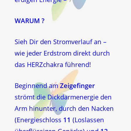
WARUM ?
Sieh Dir den Stromverlauf an –
wie jeder Erdstrom direkt durch
das HERZchakra führend!
Beginnend am
Zeigefinger
strömt die Dickdarmenergie den
Arm hinunter, durch den Nacken
(Energieschloss
11
(Loslassen