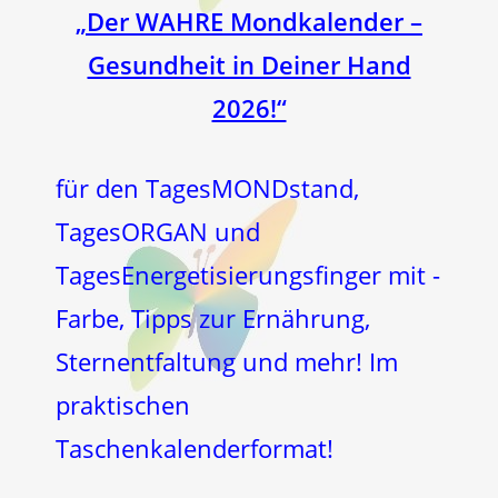
„Der WAHRE Mondkalender –
Gesundheit in Deiner Hand
2026!“
für den TagesMONDstand,
TagesORGAN und
TagesEnergetisierungsfinger mit -
Farbe, Tipps zur Ernährung,
Sternentfaltung und mehr! Im
praktischen
Taschenkalenderformat!