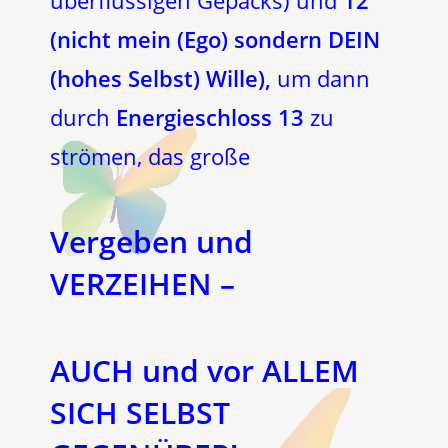
überflüssigen Gepäcks) und
12
(nicht mein (Ego) sondern DEIN
(hohes Selbst) Wille),
um dann
durch
Energieschloss 13
zu
strömen, das große
Vergeben und
VERZEIHEN –
AUCH und vor ALLEM
SICH SELBST