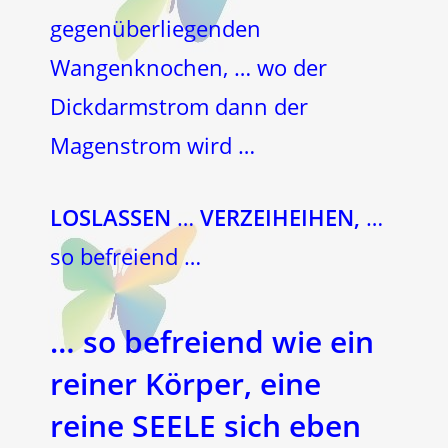
gegenüberliegenden
Wangenknochen, … wo der
Dickdarmstrom dann der
Magenstrom wird …
LOSLASSEN
…
VERZEIHEIHEN,
…
so befreiend …
… so befreiend wie ein
reiner Körper, eine
reine
SEELE
sich eben