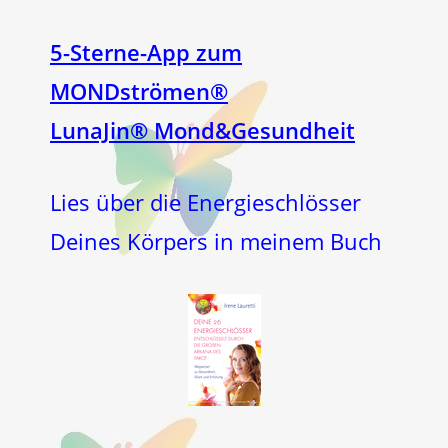
5-Sterne-App zum
MONDströmen®
LunaJin® Mond&Gesundheit
Lies über die Energieschlösser
Deines Körpers in meinem Buch