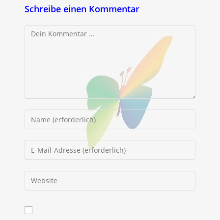
Schreibe einen Kommentar
Kommentar
Gib
deinen
Namen
Gib
oder
deine
Benutzernamen
E-
Gib
zum
Mail-
deine
Kommentieren
Adresse
Website-
ein
zum
URL
Kommentieren