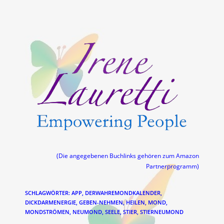
(Die angegebenen Buchlinks gehören zum Amazon
Partnerprogramm)
SCHLAGWÖRTER
:
APP
,
DERWAHREMONDKALENDER
,
DICKDARMENERGIE
,
GEBEN-NEHMEN
,
HEILEN
,
MOND
,
MONDSTRÖMEN
,
NEUMOND
,
SEELE
,
STIER
,
STIERNEUMOND