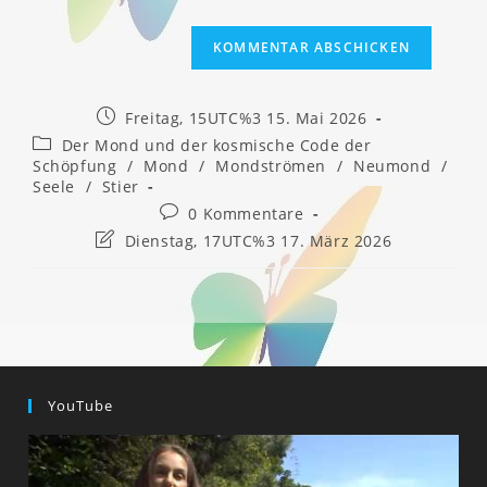
Beitrag
Freitag, 15UTC%3 15. Mai 2026
veröffentlicht:
Beitrags-
Der Mond und der kosmische Code der
Kategorie:
Schöpfung
/
Mond
/
Mondströmen
/
Neumond
/
Seele
/
Stier
Beitrags-
0 Kommentare
Kommentare:
Beitrag
Dienstag, 17UTC%3 17. März 2026
zuletzt
geändert
am:
YouTube