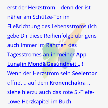
erst der
Herzstrom
– denn der ist
näher am Schütze-Tor im
Fließrichtung des Lebensstroms (ich
gebe Dir diese Reihenfolge übrigens
auch immer im Rahmen des
Tagesstromes an in meiner
App
LunaJin Mond&Gesundheit
„
!
Wenn der Herzstrom sein
Seelentor
öffnet .. auf dem
Kronenchakra
..
siehe hierzu auch das rote 5.-Tiefe-
Löwe-Herzkapitel im Buch