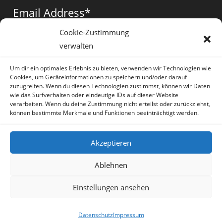
a
a
a
Email Address
*
new
new
new
tab
tab
tab
Cookie-Zustimmung
verwalten
Vorname
*
Um dir ein optimales Erlebnis zu bieten, verwenden wir Technologien wie
Cookies, um Geräteinformationen zu speichern und/oder darauf
zuzugreifen. Wenn du diesen Technologien zustimmst, können wir Daten
wie das Surfverhalten oder eindeutige IDs auf dieser Website
verarbeiten. Wenn du deine Zustimmung nicht erteilst oder zurückziehst,
können bestimmte Merkmale und Funktionen beeinträchtigt werden.
* = required field
Akzeptieren
Ablehnen
Einstellungen ansehen
Artikel
Datenschutz
Impressum
Sprache:
Deutsch
Datenschutz
Impressum
Copyright Irene Lauretti - OceanWP Theme by OceanWP