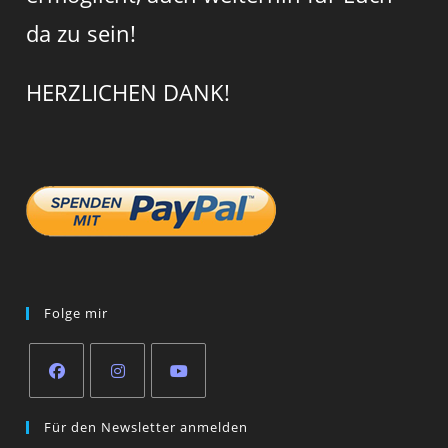
da zu sein!
HERZLICHEN DANK!
Folge mir
Opens
Opens
Opens
Für den Newsletter anmelden
in
in
in