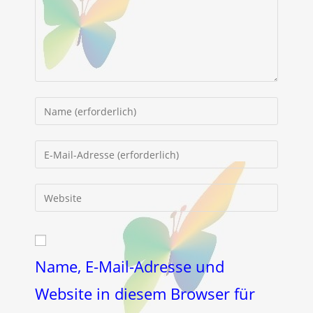
Gib
deinen
Namen
Gib
oder
deine
Benutzernamen
E-
Gib
zum
Mail-
deine
Kommentieren
Adresse
Website-
ein
zum
URL
Kommentieren
ein
Name, E-Mail-Adresse und
ein
(optional)
Website in diesem Browser für