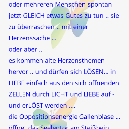
oder mehreren Menschen spontan
jetzt GLEICH etwas Gutes zu tun .. sie
zu überraschen .. mit einer
Herzenssache …
oder aber ..
es kommen alte Herzensthemen
hervor .. und dürfen sich LÖSEN… in
LIEBE einfach aus den sich öffnenden
ZELLEN durch LICHT und LIEBE auf -
und erLÖST werden ….
die Oppositionsenergie Gallenblase …
öffnet das Seelentor am Steißbein …