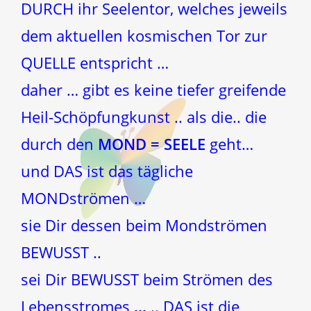
DURCH ihr Seelentor, welches jeweils
dem aktuellen kosmischen Tor zur
QUELLE entspricht …
daher … gibt es keine tiefer greifende
Heil-Schöpfungkunst .. als die.. die
durch den
MOND = SEELE
geht…
und DAS ist das tägliche
MONDströmen …
sie Dir dessen beim Mondströmen
BEWUSST ..
sei Dir BEWUSST beim Strömen des
Lebensstromes
…
.. DAS ist die