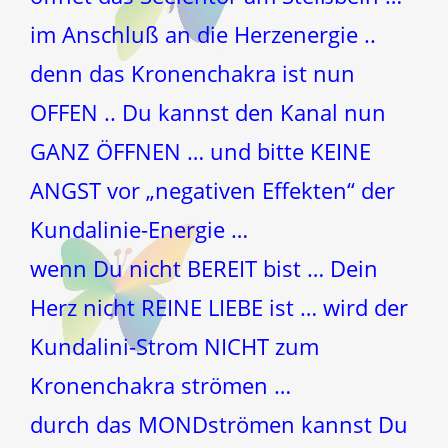
im Anschluß an die Herzenergie ..
denn das Kronenchakra ist nun
OFFEN .. Du kannst den Kanal nun
GANZ ÖFFNEN … und bitte KEINE
ANGST vor „negativen Effekten“ der
Kundalinie-Energie …
wenn Du nicht BEREIT bist … Dein
Herz nicht REINE LIEBE ist … wird der
Kundalini-Strom NICHT zum
Kronenchakra strömen …
durch das MONDströmen kannst Du