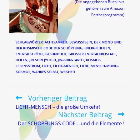
(Die angegebenen Buchlinks
gehören zum Amazon
Partnerprogramm)
SCHLAGWÖRTER
:
ACHTSAMKEIT
,
BEWUSSTSEIN
,
DER MOND UND
DER KOSMISCHE CODE DER SCHÖPFUNG
,
ENERGIEHEILEN
,
ENERGIESTRÖME
,
GESUNDHEIT
,
GROSSER ENERGIEKREISLAUF
,
HEILEN
,
JIN SHIN JYUTSU
,
JIN-SHIN-TAROT
,
KOSMOS
,
LEBENSSTROM
,
LICHT
,
LICHT-MENSCH
,
LIEBE
,
MENSCH-MOND-
KOSMOS
,
WAHRES SELBST
,
WEISHEIT
Vorheriger Beitrag
Weitere
Artikel
LICHT-MENSCH – die große Umkehr!
ansehen
Nächster Beitrag
Der SCHÖPFUNGS CODE .. und die Elemente !