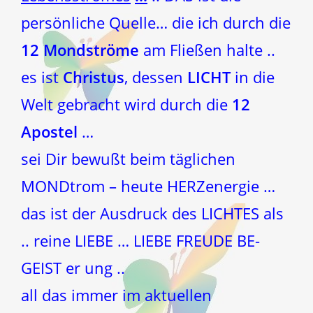
persönliche Quelle… die ich durch die
12 Mondströme
am Fließen halte ..
es ist
Christus
, dessen
LICHT
in die
Welt gebracht wird durch die
12
Apostel
…
sei Dir bewußt beim täglichen
MONDtrom – heute HERZenergie …
das ist der Ausdruck des LICHTES als
.. reine LIEBE … LIEBE FREUDE BE-
GEIST er ung ..
all das immer im aktuellen