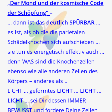
„Der Mond und der kosmische Code
der Schöpfung“
–
… dann ist das
deutlich SPÜRBAR
…
es ist, als ob die die parietalen
Schädelknochen sich aufschieben …
sie tun es energetisch effektiv auch …
denn WAS sind die Knochenzellen –
ebenso wie alle anderen Zellen des
Körpers – anderes als ..
LICHT … geformtes
LICHT … LICHT …
LICHT
… sei Dir dessen IMMER
BEWUSST und fordere Deine Zellen