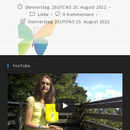
Beitrag
Donnerstag, 25UTC%3 25. August 2022
veröffentlicht:
Beitrags-
Beitrags-
Liebe
0 Kommentare
Kategorie:
Kommentare:
Beitrag
Donnerstag, 25UTC%3 25. August 2022
zuletzt
geändert
am:
YouTube