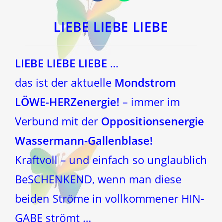
in
in
einem
einem
neuen
neuen
Fenster
Fenster
LIEBE LIEBE LIEBE
LIEBE LIEBE LIEBE
…
das ist der aktuelle
Mondstrom
LÖWE-HERZenergie!
– immer im
Verbund mit der
Oppositionsenergie
Wassermann-Gallenblase!
Kraftvoll – und einfach so unglaublich
BeSCHENKEND, wenn man diese
beiden Ströme in vollkommener HIN-
GABE strömt …