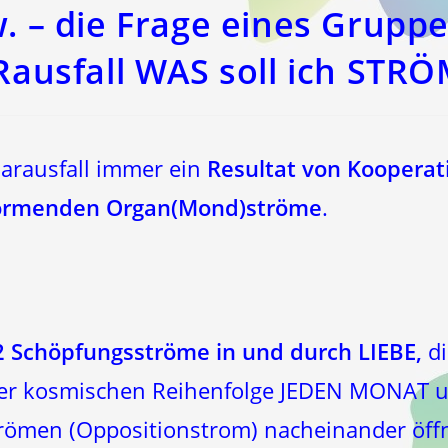
. – die Frage eines Gruppe
ausfall WAS soll ich STR
Haarausfall immer ein
Resultat von Kooperat
formenden Organ(Mond)ströme
.
2 Schöpfungsströme in und durch LIEBE,
d
der kosmischen Reihenfolge JEDEN MONAT
trömen (Oppositionstrom) nacheinander öf