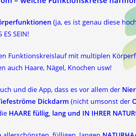
trom
– welche
Funktionskreise
harmoni
örperfunktionen
(ja, es ist genau diese ho
 ES SEIN!
n Funktionskreislauf mit multiplen Körper
en auch Haare, Nägel, Knochen usw!
uch und die App, dass es vor allem der
Nie
-Tiefeströme Dickdarm
(nicht umsonst der
O
die
HAARE füllig, lang und IN IHRER NATUR
 allerschönsten, fülligen, langen
NATURHAA