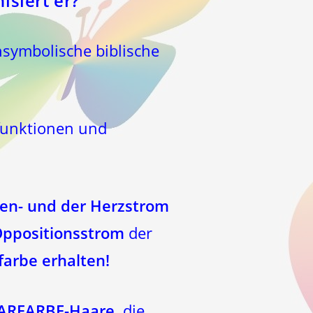
siert er?
chsymbolische biblische
funktionen und
ren- und der Herzstrom
ppositionsstrom
der
farbe erhalten!
RFARBE-Haare,
die