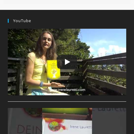
Das
LICHT
Und
Die
YouTube
WAHRHEIT
Mit
Den
Zähnen
Zu
Tun
Hat!!!!