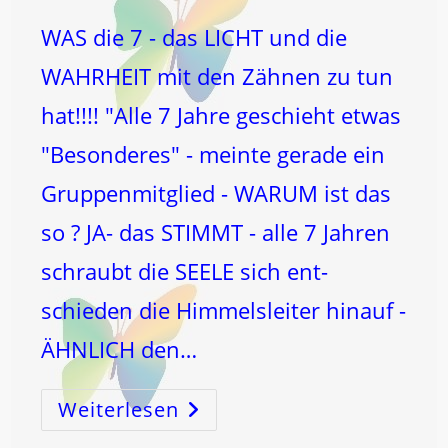
WAS die 7 - das LICHT und die
WAHRHEIT mit den Zähnen zu tun
hat!!!! "Alle 7 Jahre geschieht etwas
"Besonderes" - meinte gerade ein
Gruppenmitglied - WARUM ist das
so ? JA- das STIMMT - alle 7 Jahren
schraubt die SEELE sich ent-
schieden die Himmelsleiter hinauf -
ÄHNLICH den…
Weiterlesen
WAS
Die
7
–