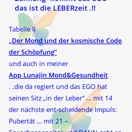
das ist die LEBERzeit .!!
Tabelle II
„Der Mond und der kosmische Code
der Schöpfung“
und auch in meiner
App LunaJin Mond&Gesundheit
. .die da regiert und das EGO hat
seinen Sitz „in der Leber“ … mit 14
der nächste ent-scheidende Impuls:
Pubertät … mit 21 –