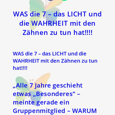
in
in
einem
einem
neuen
neuen
Fenster
Fenster
WAS die 7 – das LICHT und
die WAHRHEIT mit den
Zähnen zu tun hat!!!!
WAS die 7 – das LICHT und die
WAHRHEIT mit den Zähnen zu tun
hat!!!!
„Alle 7 Jahre geschieht
etwas „Besonderes“ –
meinte gerade ein
Gruppenmitglied – WARUM