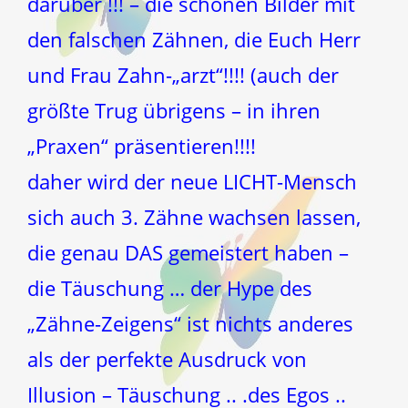
darüber !!! – die schönen Bilder mit
den falschen Zähnen, die Euch Herr
und Frau Zahn-„arzt“!!!! (auch der
größte Trug übrigens – in ihren
„Praxen“ präsentieren!!!!
daher wird der neue LICHT-Mensch
sich auch 3. Zähne wachsen lassen,
die genau DAS gemeistert haben –
die Täuschung … der Hype des
„Zähne-Zeigens“ ist nichts anderes
als der perfekte Ausdruck von
Illusion – Täuschung .. .des Egos ..