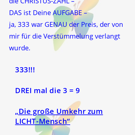
die CHRISTUS-ZAHL –
DAS ist Deine AUFGABE –
ja, 333 war GENAU der Preis, der von
mir für die Verstümmelung verlangt
wurde.
333!!!
DREI mal die 3 = 9
„Die große Umkehr zum
LICHT-Mensch“