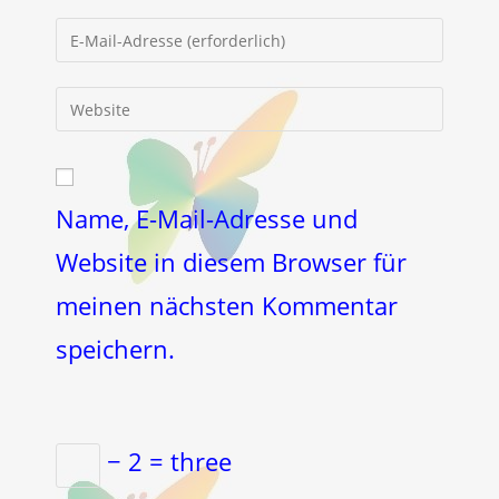
Namen
Gib
oder
deine
Benutzernamen
E-
Gib
zum
Mail-
deine
Kommentieren
Adresse
Website-
ein
zum
URL
Kommentieren
ein
Name, E-Mail-Adresse und
ein
(optional)
Website in diesem Browser für
meinen nächsten Kommentar
speichern.
− 2 = three