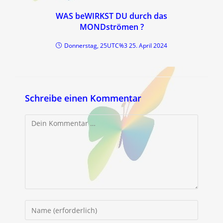
WAS beWIRKST DU durch das
MONDströmen ?
Donnerstag, 25UTC%3 25. April 2024
Schreibe einen Kommentar
Kommentar
Gib
deinen