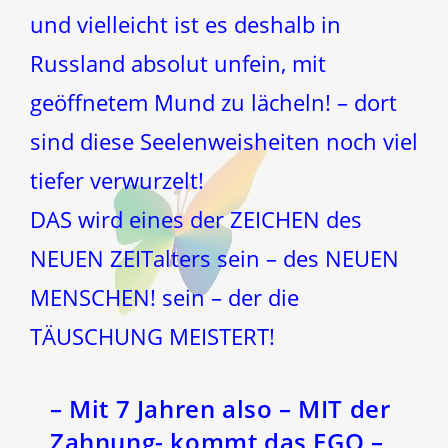
und vielleicht ist es deshalb in
Russland absolut unfein, mit
geöffnetem Mund zu lächeln! – dort
sind diese Seelenweisheiten noch viel
tiefer verwurzelt!
DAS wird eines der ZEICHEN des
NEUEN ZEITalters sein – des NEUEN
MENSCHEN! sein – der die
TÄUSCHUNG MEISTERT!
– Mit 7 Jahren also – MIT der
Zahnung- kommt das EGO –