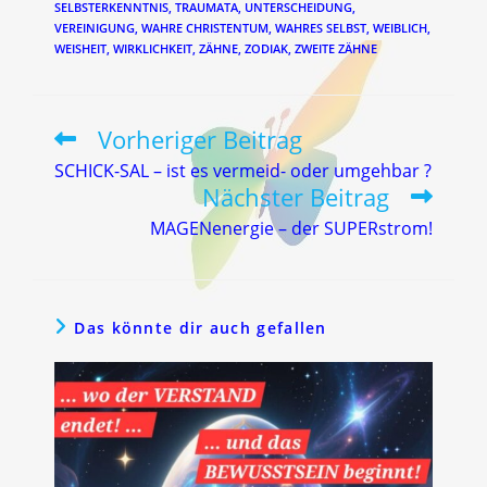
SELBSTERKENNTNIS
,
TRAUMATA
,
UNTERSCHEIDUNG
,
VEREINIGUNG
,
WAHRE CHRISTENTUM
,
WAHRES SELBST
,
WEIBLICH
,
WEISHEIT
,
WIRKLICHKEIT
,
ZÄHNE
,
ZODIAK
,
ZWEITE ZÄHNE
Vorheriger Beitrag
Weitere
Artikel
SCHICK-SAL – ist es vermeid- oder umgehbar ?
ansehen
Nächster Beitrag
MAGENenergie – der SUPERstrom!
Das könnte dir auch gefallen