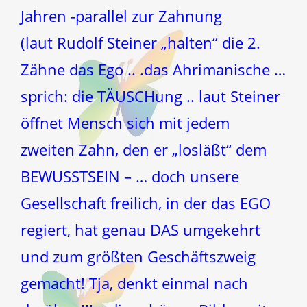
Jahren -parallel zur Zahnung
(laut Rudolf Steiner „halten“ die 2.
Zähne das Ego .. .das Ahrimanische …
sprich: die TÄUSCHung .. laut Steiner
öffnet Mensch sich mit jedem
zweiten Zahn, den er „losläßt“ dem
BEWUSSTSEIN – … doch unsere
Gesellschaft freilich, in der das EGO
regiert, hat genau DAS umgekehrt
und zum größten Geschäftszweig
gemacht! Tja, denkt einmal nach