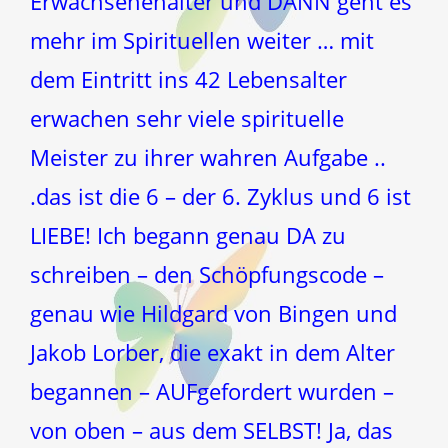
Erwachsenenalter und DANN geht es
mehr im Spirituellen weiter … mit
dem Eintritt ins 42 Lebensalter
erwachen sehr viele spirituelle
Meister zu ihrer wahren Aufgabe ..
.das ist die 6 – der 6. Zyklus und 6 ist
LIEBE! Ich begann genau DA zu
schreiben – den Schöpfungscode –
genau wie Hildgard von Bingen und
Jakob Lorber, die exakt in dem Alter
begannen – AUFgefordert wurden –
von oben – aus dem SELBST! Ja, das