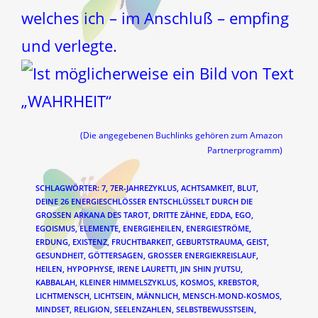
welches ich – im Anschluß – empfing
und verlegte.
(Die angegebenen Buchlinks gehören zum Amazon
Partnerprogramm)
SCHLAGWÖRTER
:
7
,
7ER-JAHREZYKLUS
,
ACHTSAMKEIT
,
BLUT
,
DEINE 26 ENERGIESCHLÖSSER ENTSCHLÜSSELT DURCH DIE
GROSSEN ARKANA DES TAROT
,
DRITTE ZÄHNE
,
EDDA
,
EGO
,
EGOISMUS
,
ELEMENTE
,
ENERGIEHEILEN
,
ENERGIESTRÖME
,
ERDUNG
,
EXISTENZ
,
FRUCHTBARKEIT
,
GEBURTSTRAUMA
,
GEIST
,
GESUNDHEIT
,
GÖTTERSAGEN
,
GROSSER ENERGIEKREISLAUF
,
HEILEN
,
HYPOPHYSE
,
IRENE LAURETTI
,
JIN SHIN JYUTSU
,
KABBALAH
,
KLEINER HIMMELSZYKLUS
,
KOSMOS
,
KREBSTOR
,
LICHTMENSCH
,
LICHTSEIN
,
MÄNNLICH
,
MENSCH-MOND-KOSMOS
,
MINDSET
,
RELIGION
,
SEELENZAHLEN
,
SELBSTBEWUSSTSEIN
,