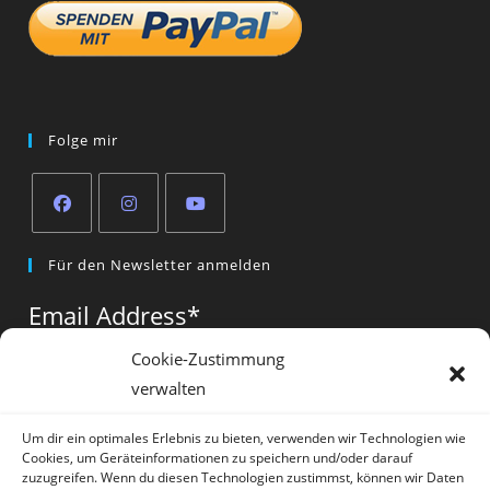
Folge mir
Opens
Opens
Opens
Für den Newsletter anmelden
in
in
in
a
a
a
Email Address
*
new
new
new
tab
tab
tab
Cookie-Zustimmung
verwalten
Vorname
*
Um dir ein optimales Erlebnis zu bieten, verwenden wir Technologien wie
Cookies, um Geräteinformationen zu speichern und/oder darauf
zuzugreifen. Wenn du diesen Technologien zustimmst, können wir Daten