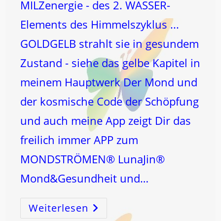
MILZenergie - des 2. WASSER-
Elements des Himmelszyklus ...
GOLDGELB strahlt sie in gesundem
Zustand - siehe das gelbe Kapitel in
meinem Hauptwerk Der Mond und
der kosmische Code der Schöpfung
und auch meine App zeigt Dir das
freilich immer APP zum
MONDSTRÖMEN® LunaJin®
Mond&Gesundheit und…
Weiterlesen
DIABETES!
WAS
Ist