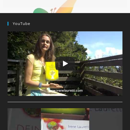
Das
Eigentlich
–
WIE
Kommt
YouTube
Es
Und
WIE
Heilst
Du?