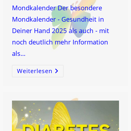
Mondkalender Der besondere
Mondkalender - Gesundheit in
Deiner Hand 2025 als auch - mit
noch deutlich mehr Information
als…
Weiterlesen
MILZ-
KREBSenergie
–
Die
WELT-
Mangel-
Energie
Versus
GENÄHRTsein-
Energie!