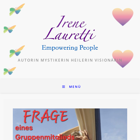
Zum
Inhalt
springen
AUTORIN MYSTIKERIN HEILERIN VISIONÄRIN
MENÜ