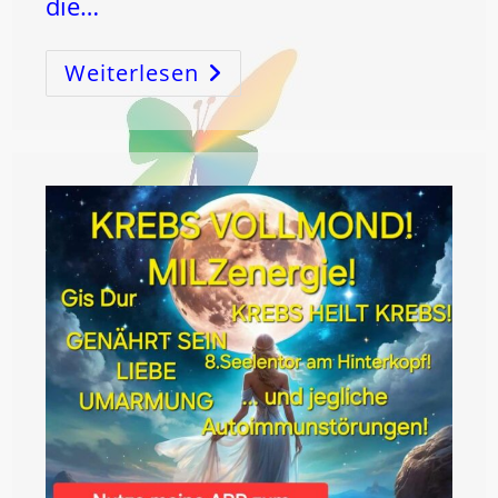
die…
Weiterlesen
GEBLÄHTER
BAUCH
–
Frage
Eines
Gruppenmitgliedes!