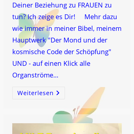
Deiner Beziehung zu FRAUEN zu
tun? Ich zeige es Dir! Mehr dazu
wie immer in meiner Bibel, meinem
Hauptwerk "Der Mond und der
kosmische Code der Schöpfung"
UND - auf einen Klick alle
Organströme…
Weiterlesen
DIABETES,
AUGEN
Und
Deine
Beziehung
Zu
FRAUEN!