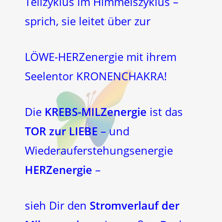
Teilzyklus im Himmelszyklus –
sprich, sie leitet über zur
LÖWE-HERZenergie mit ihrem
Seelentor KRONENCHAKRA!
Die
KREBS-MILZenergie
ist das
TOR zur LIEBE
– und
Wiederauferstehungsenergie
HERZenergie
–
sieh Dir den
Stromverlauf der