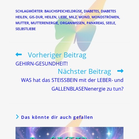
SCHLAGWÖRTER
:
BAUCHSPEICHELDRÜSE
,
DIABETES
,
DIABETES
HEILEN
,
GIS-DUR
,
HEILEN
,
LIEBE
,
MILZ
,
MOND
,
MONDSTRÖMEN
,
MUTTER
,
MUTTERENERGIE
,
ORGANWISSEN
,
PANKREAS
,
SEELE
,
SELBSTLIEBE
Vorheriger Beitrag
Weitere
Artikel
GEHIRN-GESUNDHEIT!
ansehen
Nächster Beitrag
WAS hat das STEISSBEIN mit der LEBER- und
GALLENBLASENenergie zu tun?
Das könnte dir auch gefallen