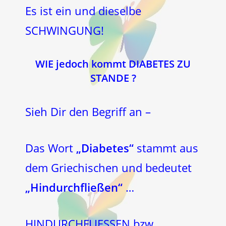
Es ist ein und dieselbe
SCHWINGUNG!
WIE jedoch kommt DIABETES ZU
STANDE ?
Sieh Dir den Begriff an –
Das Wort
„Diabetes“
stammt aus
dem Griechischen und bedeutet
„Hindurchfließen“
…
HINDURCHFLIESSEN bzw.