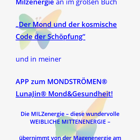
Milzenergie
an im großen Buch
„Der Mond und der kosmische
Code der Schöpfung“
und in meiner
APP zum MONDSTRÖMEN®
LunaJin® Mond&Gesundheit!
Die
MILZenergie – diese wundervolle
WEIBLICHE MITTENENERGIE –
übernimmt von der Magenenergie am