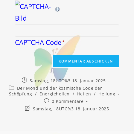
CAPTCHA Code
*
Beitrag
Samstag, 18UTC%3 18. Januar 2025
veröffentlicht:
Beitrags-
Der Mond und der kosmische Code der
Kategorie:
Schöpfung
/
Energieheilen
/
Heilen
/
Heilung
Beitrags-
0 Kommentare
Kommentare:
Beitrag
Samstag, 18UTC%3 18. Januar 2025
zuletzt
geändert
am: