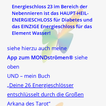
Energieschloss 23
im Bereich der
Nebennieren
ist das
HAUPT-HEIL-
ENERGIESCHLOSS
für Diabetes und
das EINZIGE Energieschloss für das
Element Wasser!
siehe hierzu auch meine
App zum MONDströmen®
siehe
oben
UND – mein Buch
„Deine 26 Energieschlösser
entschlüsselt durch die Großen
Arkana des Tarot“