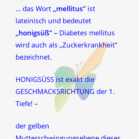
… das Wort
„mellitus“
ist
lateinisch und bedeutet
„honigsüß“ –
Diabetes mellitus
wird auch als „Zuckerkrankheit“
bezeichnet.
HONIGSÜSS ist exakt die
GESCHMACKSRICHTUNG der 1.
Tiefe! –
der gelben
Mutterschwingungsebene dieser