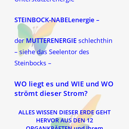
STEINBOCK-NABELenergie –
der
MUTTERENERGIE
schlechthin
– siehe das Seelentor des
Steinbocks –
WO liegt es und WIE und WO
strömt dieser Strom?
ALLES WISSEN DIESER ERDE GEHT
HERVOR AUS DEN 12
ORGANKRÄFTEN und ihrem