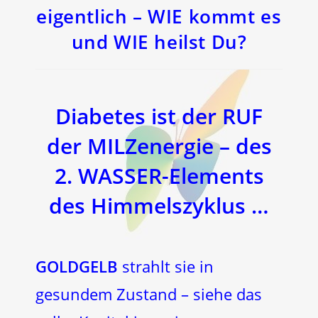
eigentlich – WIE kommt es
und WIE heilst Du?
Diabetes
ist der
RUF
der MILZenergie
– des
2. WASSER-Elements
des Himmelszyklus …
GOLDGELB
strahlt sie in
gesundem Zustand – siehe das