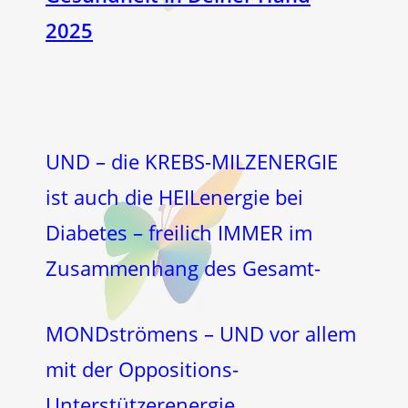
2025
UND – die KREBS-MILZENERGIE
ist auch die HEILenergie bei
Diabetes – freilich IMMER im
Zusammenhang des Gesamt-
MONDströmens – UND vor allem
mit der Oppositions-
Unterstützerenergie