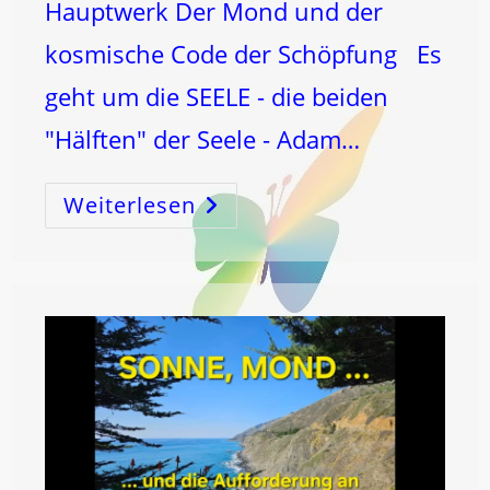
Hauptwerk Der Mond und der
kosmische Code der Schöpfung Es
geht um die SEELE - die beiden
"Hälften" der Seele - Adam…
Weiterlesen
ERBSÜNDE
UND
DER
TANZ
DER
SEELE
Zwischen
LICHT
Und
DUNKEL!