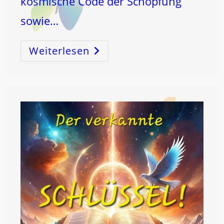
kosmische Code der Schöpfung
sowie…
Weiterlesen
SONNE,
MOND
Und
SEELE!