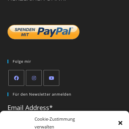
Folge mir
Opens
Opens
Opens
Für den Newsletter anmelden
in
in
in
a
a
a
Email Address
*
new
new
new
tab
tab
tab
Cookie-Zustimmung
verwalten