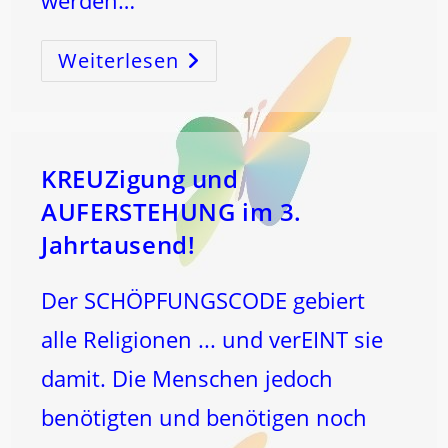
werden…
Weiterlesen
12
Ströme
Aus
Der
QUELLE
–
Die
NEUE
WELT
KREUZigung und
DES
LICHTS
AUFERSTEHUNG im 3.
AUS
DIR
Jahrtausend!
GEBÄREN
–
HEILUNG!
Der SCHÖPFUNGSCODE gebiert
alle Religionen ... und verEINT sie
damit. Die Menschen jedoch
benötigten und benötigen noch