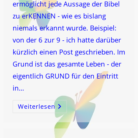
ermöglicht jede Aussage der Bibel
zu erKENNEN - wie es bislang
niemals erkannt wurde. Beispiel:
von der 6 zur 9 - ich hatte darüber
kürzlich einen Post geschrieben. Im
Grund ist das gesamte Leben - der
eigentlich GRUND für den Eintritt
in…
Weiterlesen
Lukas
12,44
Entschlüsselt:
Von
Der
6
Zur
9