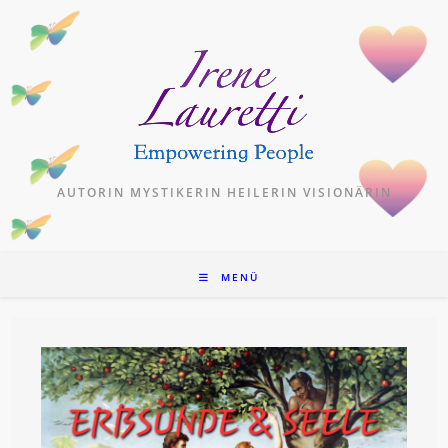
Zum
Inhalt
springen
AUTORIN MYSTIKERIN HEILERIN VISIONÄRIN
MENÜ