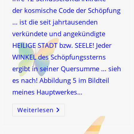
der kosmische Code der Schöpfung
... ist die seit jahrtausenden
verkündete und angekündigte
HEILIGE STADT bzw. SEELE! Jeder
WINKEL des Schöpfungssterns
ergibt in seiner Quersumme ... sieh
es nach! Abbildung 5 im Bildteil
meines Hauptwerkes…
Weiterlesen
Die
HEILIGE
STADT
Und
SEELE!