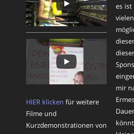
es ist
viele
mögli
diese
diesen
Spons
einger
mir n
Ermes
HIER klicken
für weitere
Dauer
Filme und
könnt
Kurzdemonstrationen von