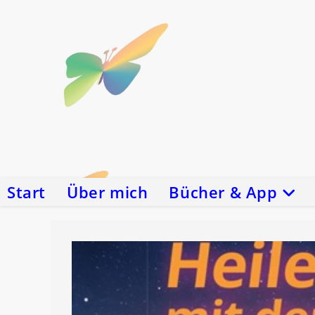
Zum
Inhalt
springen
Start
Über mich
Bücher & App