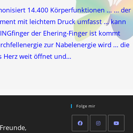
nisiert 14.400 Körperfunktionen ... ... der
ment mit leichtem Druck umfasst ... kann
RINGfinger der Ehering-Finger ist kommt
chfellenergie zur Nabelenergie wird ... die
 Herz weit öffnet und…
Folge mir
 Freunde,