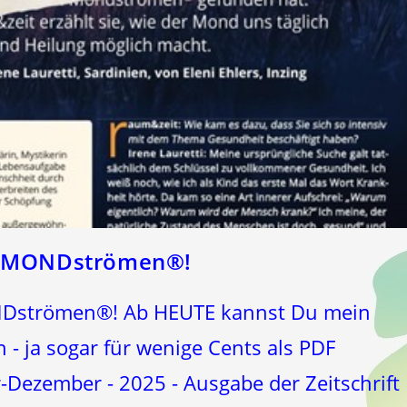
as MONDströmen®!
NDströmen®! Ab HEUTE kannst Du mein
n - ja sogar für wenige Cents als PDF
-Dezember - 2025 - Ausgabe der Zeitschrift