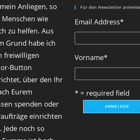
Opens
Opens
Opens
 mein Anliegen, so
Für den Newsletter anmeld
in
in
in
n Menschen wie
a
a
a
Email Address
*
new
new
new
ch zu helfen. Aus
tab
tab
tab
m Grund habe ich
 freiwilligen
Vorname
*
or-Button
ichtet, über den Ihr
ach Eurem
* = required field
sen spenden oder
aufträge einrichten
. Jede noch so