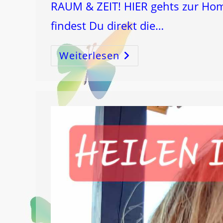
RAUM & ZEIT! HIER gehts zur Home
findest Du direkt die…
Weiterlesen
INTERVIEW
Mit
Mir
Über
Das
MONDströmen®!