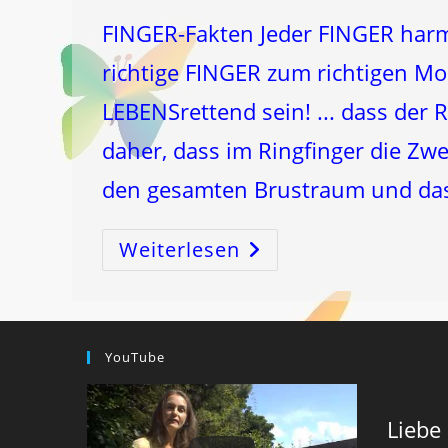
FINGER-Fakten Jeder FINGER harmo
richtige FINGER zum richtigen Mo
LEBENSrettend sein! ... dass der 
daher, dass im Ringfinger die Zwer
den gesamten Brustraum und das
Weiterlesen
FINGER-
Fakten
YouTube
Liebe