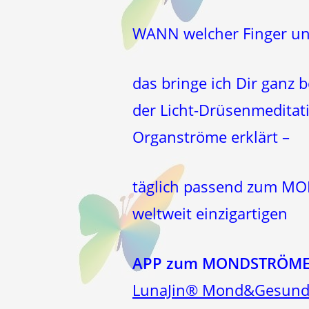
WANN welcher Finger un
das bringe ich Dir ganz 
der Licht-Drüsenmeditat
Organströme erklärt –
täglich passend zum MON
weltweit einzigartigen
APP zum MONDSTRÖM
LunaJin® Mond&Gesund