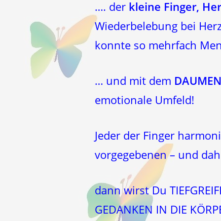
…. der
kleine Finger, He
Wiederbelebung bei Herzi
konnte so mehrfach Men
… und mit dem
DAUMEN,
emotionale Umfeld!
Jeder der Finger harmo
vorgegebenen – und dah
dann wirst Du TIEFGRE
GEDANKEN IN DIE KÖRPE