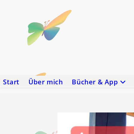
Zum
Inhalt
springen
Start
Über mich
Bücher & App