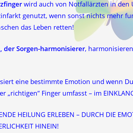
rzfinger
wird auch von Notfallärzten in den 
nfarkt genutzt, wenn sonst nichts mehr funk
schen das Leben retten!
 der Sorgen-harmonisierer
, harmonisieren
nisiert eine bestimmte Emotion und wenn 
er „richtigen“ Finger umfasst – im EINKL
IFENDE HEILUNG ERLEBEN – DURCH DIE EM
RLICHKEIT HINEIN!