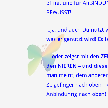
öffnet und für AnBINDUNG
BEWUSST!
…ja, und auch Du nutzt v
was er genutzt wird! Es i
… oder zeigst mit den
ZE
den NIEREN – und diese
man meint, dem anderen 
Zeigefinger nach oben – 
Anbindunng nach oben!