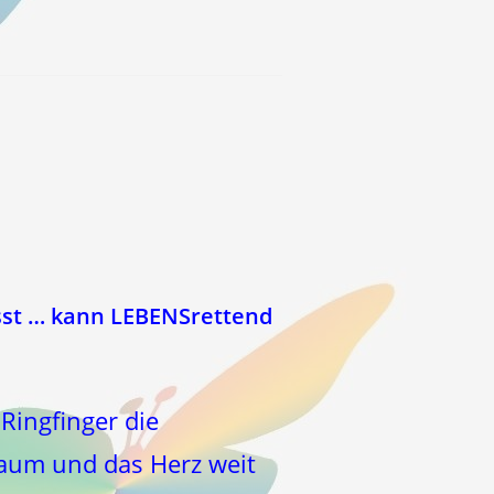
sst … kann LEBENSrettend
Ringfinger die
raum und das Herz weit