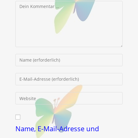
Kommentar
Gib
deinen
Namen
Gib
oder
deine
Benutzernamen
E-
Gib
zum
Mail-
deine
Kommentieren
Adresse
Website-
ein
zum
URL
Kommentieren
ein
Name, E-Mail-Adresse und
ein
(optional)