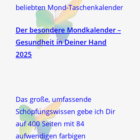
beliebten Mond-Taschenkalender
Der besondere Mondkalender –
Gesundheit in Deiner Hand
2025
Das große, umfassende
Schöpfungswissen gebe ich Dir
auf 400 Seiten mit 84
aufwendigen farbigen