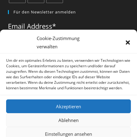
Opens
Opens
Opens
Für den Newsletter anmelden
in
in
in
a
a
a
Email Address
*
new
new
new
tab
tab
tab
Cookie-Zustimmung
verwalten
Vorname
*
Um dir ein optimales Erlebnis zu bieten, verwenden wir Technologien wie
Cookies, um Geräteinformationen zu speichern und/oder darauf
zuzugreifen. Wenn du diesen Technologien zustimmst, können wir Daten
wie das Surfverhalten oder eindeutige IDs auf dieser Website
verarbeiten. Wenn du deine Zustimmung nicht erteilst oder zurückziehst,
können bestimmte Merkmale und Funktionen beeinträchtigt werden.
* = required field
Akzeptieren
Ablehnen
Einstellungen ansehen