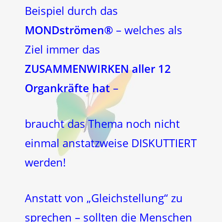
Beispiel durch das
MONDströmen®
– welches als
Ziel immer das
ZUSAMMENWIRKEN aller 12
Organkräfte hat
–
braucht das Thema noch nicht
einmal anstatzweise DISKUTTIERT
werden!
Anstatt von „Gleichstellung“ zu
sprechen – sollten die Menschen