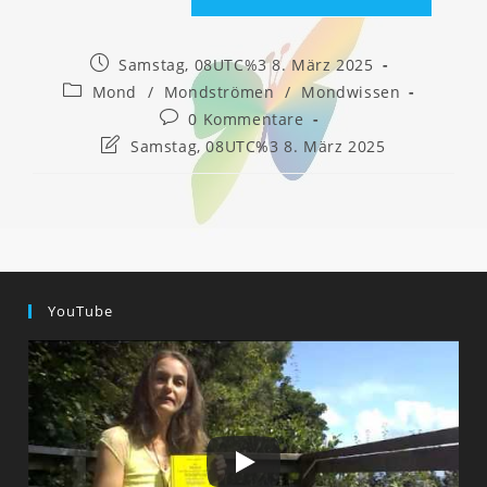
Beitrag
Samstag, 08UTC%3 8. März 2025
veröffentlicht:
Beitrags-
Mond
/
Mondströmen
/
Mondwissen
Kategorie:
Beitrags-
0 Kommentare
Kommentare:
Beitrag
Samstag, 08UTC%3 8. März 2025
zuletzt
geändert
am:
YouTube