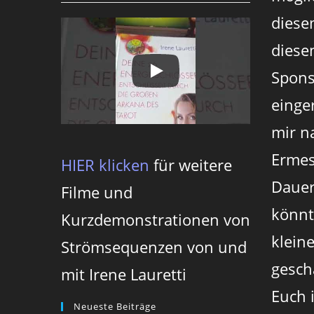
diese
diesen
Spons
einger
mir n
Ermes
HIER klicken
für weitere
Dauer
Filme und
könnt
Kurzdemonstrationen von
klein
Strömsequenzen von und
gesch
mit Irene Lauretti
Euch 
Neueste Beiträge