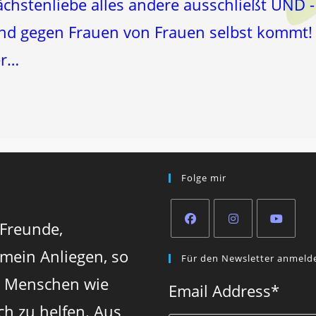
ächstenliebe alles andere ausschließt UND -
und gegen Frauen von Frauen selbst kommt!
er…
Folge mir
 Freunde,
Opens
Opens
Opens
 mein Anliegen, so
Für den Newsletter anmeld
in
in
in
n Menschen wie
a
a
a
Email Address
*
new
new
new
ch zu helfen. Aus