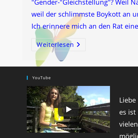
"Gender-"Gleichstellung"? Weil N
weil der schlimmste Boykott an 
Ich erinnere mich an den Rat ein
Weiterlesen
Warum
Halte
Ich
Nichts
Von
Dem
Ewigen
Thema
YouTube
„Gender-
Gleichstellung“?
Und
WAS
Hat
Liebe
MONDströmen®
Damit
Zu
es ist
Tun?
viele
mögli