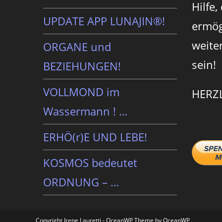
Hilfe,
UPDATE APP LUNAJIN®!
ermög
weite
ORGANE und
sein!
BEZIEHUNGEN!
VOLLMOND im
HERZ
Wassermann ! …
ERHÖ(r)E UND LEBE!
KOSMOS bedeutet
ORDNUNG – …
Copyright Irene Lauretti - OceanWP Theme by OceanWP