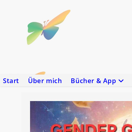
Zum
Inhalt
springen
Start
Über mich
Bücher & App