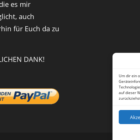
 die es mir
licht, auch
rhin für Euch da zu
LICHEN DANK!
Um dir ein 
Geräteinfor
Technologie
auf dieser 
zurückziehs
Akze