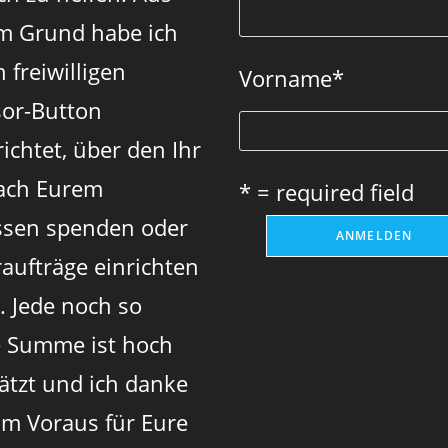
tab
tab
tab
m Grund habe ich
 freiwilligen
Vorname
*
or-Button
ichtet, über den Ihr
ach Eurem
* = required field
sen spenden oder
aufträge einrichten
. Jede noch so
e Summe ist hoch
ätzt und ich danke
im Voraus für Eure