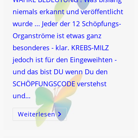
niemals erkannt und veröffentlicht
wurde ... Jeder der 12 Schöpfungs-
Organströme ist etwas ganz
besonderes - klar. KREBS-MILZ
jedoch ist für den Eingeweihten -
und das bist DU wenn Du den
SCHÖPFUNGSCODE verstehst
und…
Weiterlesen
MILZstrom
–
Und
Die
BeDEUTung
Der