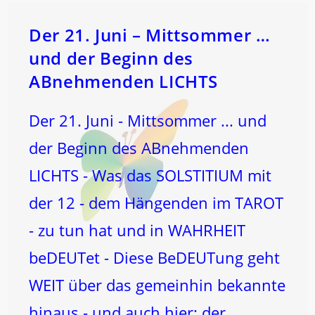
Der 21. Juni – Mittsommer …
und der Beginn des
ABnehmenden LICHTS
Der 21. Juni - Mittsommer ... und
der Beginn des ABnehmenden
LICHTS - Was das SOLSTITIUM mit
der 12 - dem Hängenden im TAROT
- zu tun hat und in WAHRHEIT
beDEUTet - Diese BeDEUTung geht
WEIT über das gemeinhin bekannte
hinaus - und auch hier: der