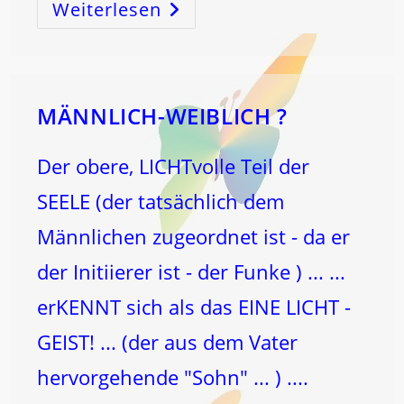
Weiterlesen
WAS
Ist
Ego
–
WAS
Ist
Egoistisch
?
MÄNNLICH-WEIBLICH ?
Der obere, LICHTvolle Teil der
SEELE (der tatsächlich dem
Männlichen zugeordnet ist - da er
der Initiierer ist - der Funke ) ... ...
erKENNT sich als das EINE LICHT -
GEIST! ... (der aus dem Vater
hervorgehende "Sohn" ... ) ....