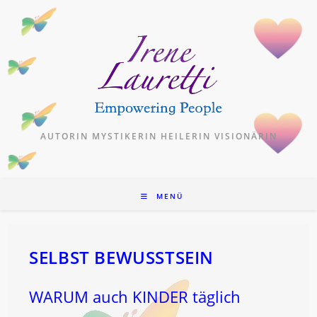
Zum
Inhalt
springen
AUTORIN MYSTIKERIN HEILERIN VISIONÄRIN
MENÜ
SELBST BEWUSSTSEIN
WARUM auch KINDER täglich