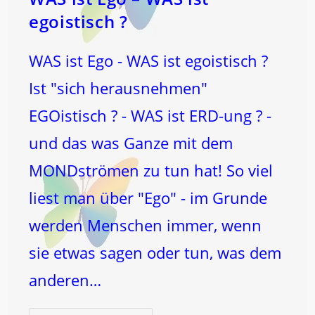
Religion
…
egoistisch ?
WAS ist Ego - WAS ist egoistisch ?
Ist "sich herausnehmen"
EGOistisch ? - WAS ist ERD-ung ? -
und das was Ganze mit dem
MONDströmen zu tun hat! So viel
liest man über "Ego" - im Grunde
werden Menschen immer, wenn
sie etwas sagen oder tun, was dem
anderen…