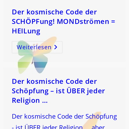
KOPF
-
Und
Der kosmische Code der
HERZdrüse(n)
–
SCHÖPFung! MONDströmen =
Die
WAHRE
HEILung
BEDEUTUNG
!
Weiterlesen
Der
Kosmische
Code
Der
SCHÖPFung!
MONDströmen
=
HEILung
Der kosmische Code der
Schöpfung – ist ÜBER jeder
Religion …
Der kosmische Code der Schöpfung
- ist ÜBER jeder Religion ... aber