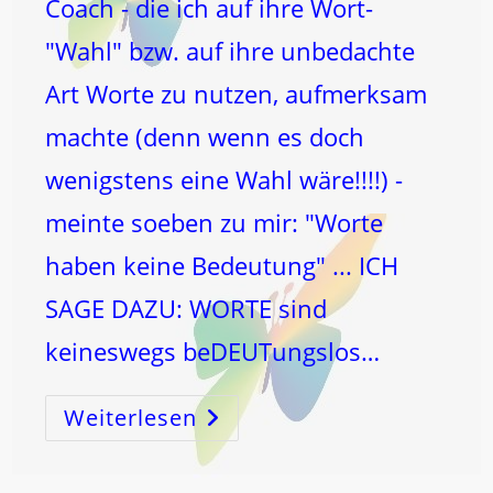
Coach - die ich auf ihre Wort-
"Wahl" bzw. auf ihre unbedachte
Art Worte zu nutzen, aufmerksam
machte (denn wenn es doch
wenigstens eine Wahl wäre!!!!) -
meinte soeben zu mir: "Worte
haben keine Bedeutung" ... ICH
SAGE DAZU: WORTE sind
keineswegs beDEUTungslos…
Weiterlesen
WORTE
Und
GEFÜHLS-
Und
GeDANKen-
Hygiene