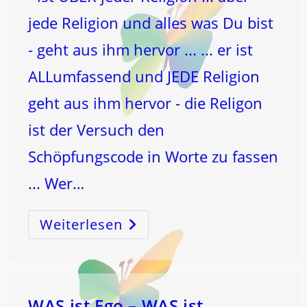
jede Religion und alles was Du bist
- geht aus ihm hervor ... ... er ist
ALLumfassend und JEDE Religion
geht aus ihm hervor - die Religon
ist der Versuch den
Schöpfungscode in Worte zu fassen
... Wer…
Weiterlesen
Der
Kosmische
Code
Der
Schöpfung
–
Ist
ÜBER
Jeder
WAS ist Ego – WAS ist