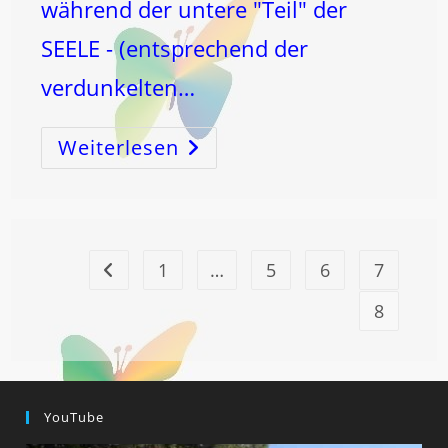
während der untere "Teil" der
SEELE - (entsprechend der
verdunkelten…
Weiterlesen
MÄNNLICH-
WEIBLICH
?
1
…
5
6
7
Zur vorherigen Seite
8
YouTube