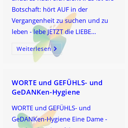
Botschaft: hört AUF in der
Vergangenheit zu suchen und zu
leben - lebe JETZT die LIEBE…
Weiterlesen
Warum
Immer
Wieder
Unfälle
Beim
Suchen
Nach
Der
Gesunkenen
WORTE und GEFÜHLS- und
Titanic
Geschehen
GeDANKen-Hygiene
WORTE und GEFÜHLS- und
GeDANKen-Hygiene Eine Dame -