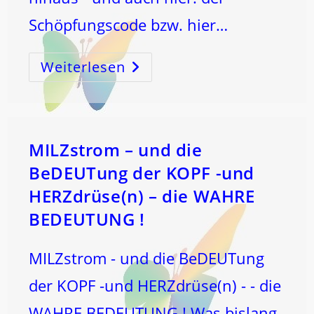
Schöpfungscode bzw. hier…
Weiterlesen
Der
21.
Juni
–
Mittsommer
…
Und
Der
Beginn
MILZstrom – und die
Des
ABnehmenden
BeDEUTung der KOPF -und
LICHTS
HERZdrüse(n) – die WAHRE
BEDEUTUNG !
MILZstrom - und die BeDEUTung
der KOPF -und HERZdrüse(n) - - die
WAHRE BEDEUTUNG ! Was bislang