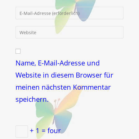
Namen
Gib
oder
deine
Benutzernamen
E-
Gib
zum
Mail-
deine
Kommentieren
Adresse
Website-
ein
zum
URL
Kommentieren
ein
Name, E-Mail-Adresse und
ein
(optional)
Website in diesem Browser für
meinen nächsten Kommentar
speichern.
+ 1 = four