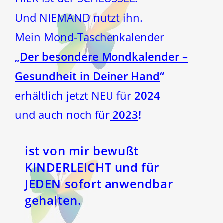
Und NIEMAND nutzt ihn.
Mein Mond-Taschenkalender
„
Der besondere Mondkalender –
Gesundheit in Deiner Hand
“
erhältlich jetzt NEU für
2024
und auch noch für
2023
!
ist von mir bewußt
KINDERLEICHT und für
JEDEN sofort anwendbar
gehalten.