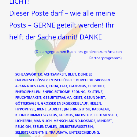
LICHT!
Dieser Poste darf – wie alle meine
Posts – GERNE geteilt werden! Ihr
helft der Sache damit! DANKE
(Die angegebenen Buchlinks gehören zum Amazon
Partnerprogramm)
SCHLAGWÖRTER
:
ACHTSAMKEIT
,
BLUT
,
DEINE 26
ENERGIESCHLÖSSER ENTSCHLÜSSELT DURCH DIE GROSSEN A
RKANA DES TAROT
,
EDDA
,
EGO
,
EGOISMUS
,
ELEMENTE
,
ENERGIEHEILEN
,
ENERGIESTRÖME
,
ERDUNG
,
EXISTENZ
,
FRUCHTBARKEIT
,
GEBURTSTRAUMA
,
GEIST
,
GESUNDHEIT
,
GÖTTERSAGEN
,
GROSSER ENERGIEKREISLAUF
,
HEILEN
,
HYPOPHYSE
,
IRENE LAURETTI
,
JIN SHIN JYUTSU
,
KABBALAH
,
KLEINER HIMMELSZYKLUS
,
KOSMOS
,
KREBSTOR
,
LICHTMENSCH
,
LICHTSEIN
,
MÄNNLICH
,
MENSCH-MOND-KOSMOS
,
MINDSET
,
RELIGION
,
SEELENZAHLEN
,
SELBSTBEWUSSTSEIN
,
SELBSTERKENNTNIS
,
TRAUMATA
,
UNTERSCHEIDUNG
,