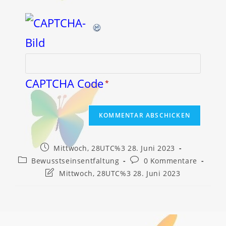
CAPTCHA Code
*
Beitrag
Mittwoch, 28UTC%3 28. Juni 2023
veröffentlicht:
Beitrags-
Beitrags-
Bewusstseinsentfaltung
0 Kommentare
Kategorie:
Kommentare:
Beitrag
Mittwoch, 28UTC%3 28. Juni 2023
zuletzt
geändert
am: