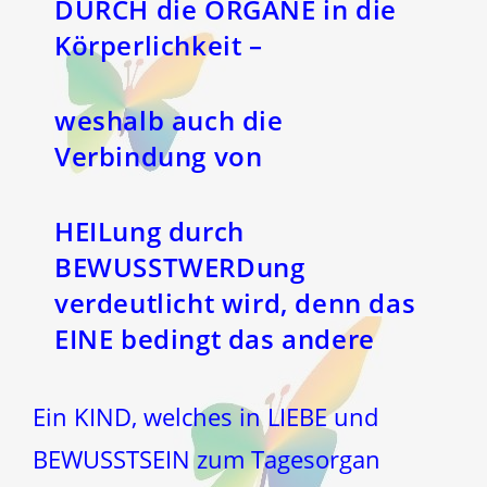
DURCH die ORGANE in die
Körperlichkeit –
weshalb auch die
Verbindung von
HEILung durch
BEWUSSTWERDung
verdeutlicht wird, denn das
EINE bedingt das andere
Ein KIND, welches in LIEBE und
BEWUSSTSEIN zum Tagesorgan