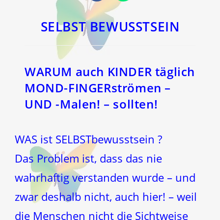
in
in
einem
einem
neuen
neuen
Fenster
Fenster
SELBST BEWUSSTSEIN
WARUM auch KINDER täglich
MOND-FINGERströmen –
UND -Malen! – sollten!
WAS ist SELBSTbewusstsein ?
Das Problem ist, dass das nie
wahrhaftig verstanden wurde – und
zwar deshalb nicht, auch hier! – weil
die Menschen nicht die Sichtweise