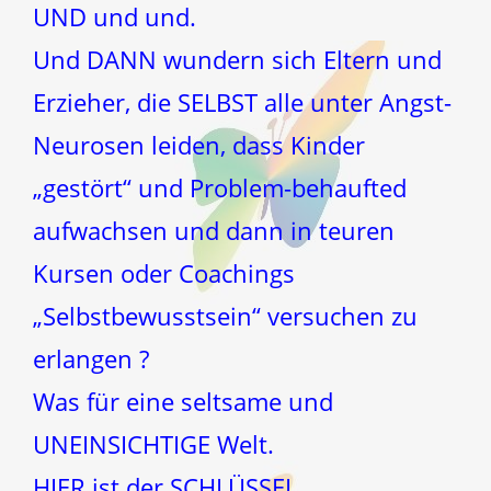
UND und und.
Und DANN wundern sich Eltern und
Erzieher, die SELBST alle unter Angst-
Neurosen leiden, dass Kinder
„gestört“ und Problem-behaufted
aufwachsen und dann in teuren
Kursen oder Coachings
„Selbstbewusstsein“ versuchen zu
erlangen ?
Was für eine seltsame und
UNEINSICHTIGE Welt.
HIER ist der SCHLÜSSEL.