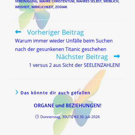
VEREINIGUNG
,
WAHRE CHRISTENTUM
,
WAHRES SELBST
,
WEIBLICH
,
WEISHEIT
,
WIRKLICHKEIT
,
ZODIAK
Vorheriger Beitrag
Weitere
Artikel
Warum immer wieder Unfälle beim Suchen
ansehen
nach der gesunkenen Titanic geschehen
Nächster Beitrag
1 versus 2 aus Sicht der SEELENZAHLEN!
Das könnte dir auch gefallen
ORGANE und BEZIEHUNGEN!
Donnerstag, 30UTC%3 30. Juli 2026