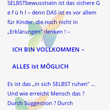
SELBSTbewusstsein ist das sichere G
e f ü h l – denn DAS ist es vor allem
für Kinder, die noch nicht in
„Erklärungen“ denken ! –
ICH BIN VOLLKOMMEN –
ALLES ist MÖGLICH
Es ist das „in sich SELBST ruhen“ …
Und wie erreicht Mensch das ?
Durch Suggestion ? Durch