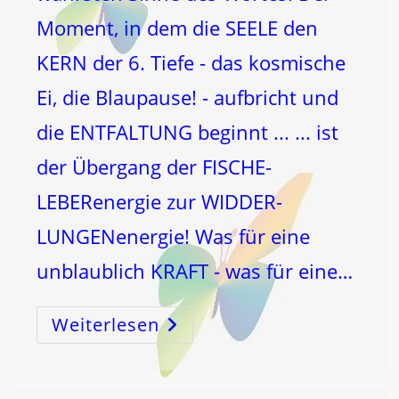
Moment, in dem die SEELE den
KERN der 6. Tiefe - das kosmische
Ei, die Blaupause! - aufbricht und
die ENTFALTUNG beginnt ... ... ist
der Übergang der FISCHE-
LEBERenergie zur WIDDER-
LUNGENenergie! Was für eine
unblaublich KRAFT - was für eine…
Weiterlesen
ABHEBEN!
–
Oder
ABSTÜRZEN!