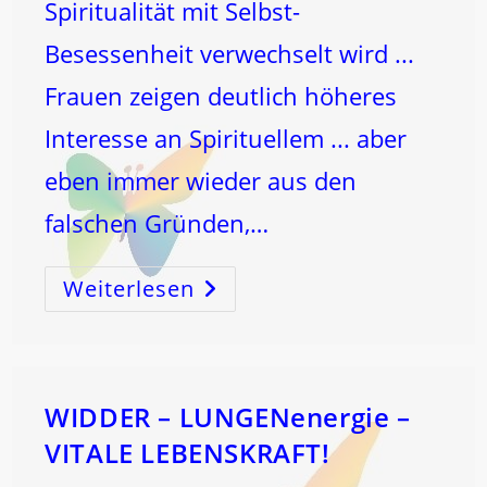
Spiritualität mit Selbst-
Besessenheit verwechselt wird ...
Frauen zeigen deutlich höheres
Interesse an Spirituellem ... aber
eben immer wieder aus den
falschen Gründen,…
Weiterlesen
Die
VERDREHTE
WEIBLICHKEIT
WIDDER – LUNGENenergie –
VITALE LEBENSKRAFT!