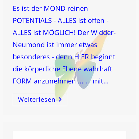
Es ist der MOND reinen
POTENTIALS - ALLES ist offen -
ALLES ist MÖGLICH! Der Widder-
Neumond ist immer etwas
besonderes - denn HIER beginnt
die körperliche Ebene wahrhaft
FORM anzunehmen ... ... mit…
Weiterlesen
NEUMOND
IM
WIDDER!