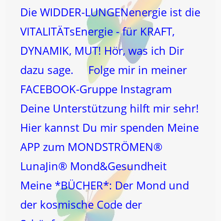
Die WIDDER-LUNGENenergie ist die
VITALITÄTsEnergie - für KRAFT,
DYNAMIK, MUT! Hör, was ich Dir
dazu sage. Folge mir in meiner
FACEBOOK-Gruppe Instagram
Deine Unterstützung hilft mir sehr!
Hier kannst Du mir spenden Meine
APP zum MONDSTRÖMEN®
LunaJin® Mond&Gesundheit
Meine *BÜCHER*: Der Mond und
der kosmische Code der