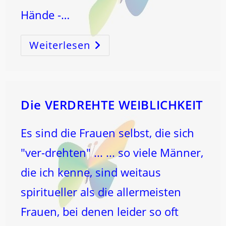
Hände -…
Weiterlesen
Der
MOND
Hat
Das
Tor
Des
WIDDERS
Betreten,
Wo
Die VERDREHTE WEIBLICHKEIT
Er
Am
7.
Oktober
Es sind die Frauen selbst, die sich
Um
5.47
Uhr
"ver-drehten" ... ... so viele Männer,
Auch
Den
die ich kenne, sind weitaus
VOLLMOND
Feiern
Wird!
spiritueller als die allermeisten
Frauen, bei denen leider so oft