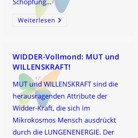
Schöpfung…
Weiterlesen
WIDDER
–
LUNGENenergie
–
VITALE
LEBENSKRAFT!
WIDDER-Vollmond: MUT und
WILLENSKRAFT!
MUT und WILLENSKRAFT sind die
herausragenden Attribute der
Widder-Kraft, die sich im
Mikrokosmos Mensch ausdrückt
durch die LUNGENENERGIE. Der