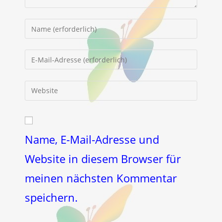
Gib
deinen
Namen
Gib
oder
deine
Benutzernamen
E-
Gib
zum
Mail-
deine
Kommentieren
Adresse
Website-
ein
zum
URL
Kommentieren
ein
Name, E-Mail-Adresse und
ein
(optional)
Website in diesem Browser für
meinen nächsten Kommentar
speichern.