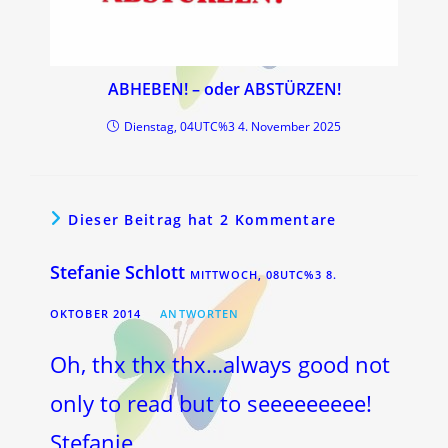
ABHEBEN! – oder ABSTÜRZEN!
Dienstag, 04UTC%3 4. November 2025
Dieser Beitrag hat 2 Kommentare
Stefanie Schlott
MITTWOCH, 08UTC%3 8.
OKTOBER 2014
ANTWORTEN
Oh, thx thx thx…always good not
only to read but to seeeeeeeee!
Stefanie