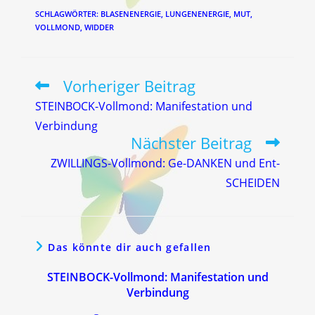
SCHLAGWÖRTER
:
BLASENENERGIE
,
LUNGENENERGIE
,
MUT
,
VOLLMOND
,
WIDDER
Vorheriger Beitrag
Weitere
Artikel
STEINBOCK-Vollmond: Manifestation und
ansehen
Verbindung
Nächster Beitrag
ZWILLINGS-Vollmond: Ge-DANKEN und Ent-
SCHEIDEN
Das könnte dir auch gefallen
STEINBOCK-Vollmond: Manifestation und
Verbindung