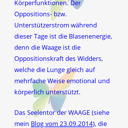
Körperfunktionen. Der
Oppositions- bzw.
Unterstützerstrom während
dieser Tage ist die Blasenenergie,
denn die Waage ist die
Oppositionskraft des Widders,
welche die Lunge gleich auf
mehrfache Weise emotional und
körperlich unterstützt.
Das Seelentor der WAAGE (siehe
mein
Blog vom 23.09.2014
), die