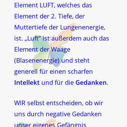
Element LUFT, welches das
Element der 2. Tiefe, der
Muttertiefe der Lungenenergie,
ist. „Luft“ ist außerdem auch das
Element der Waage
(Blasenenergie) und steht
generell für einen scharfen
Intellekt
und für die
Gedanken
.
WIR selbst entscheiden, ob wir
uns durch negative Gedanken
unser eigenes Gefängnis