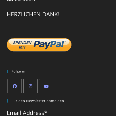
HERZLICHEN DANK!
Folge mir
Opens
Opens
Opens
Für den Newsletter anmelden
in
in
in
a
a
a
Email Address
*
new
new
new