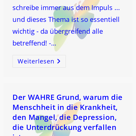
schreibe immer aus dem Impuls ...
und dieses Thema ist so essentiell
wichtig - da übergreifend alle
betreffend! -…
Weiterlesen
TRAUMATA
–
EINBRECHEN
BESTEHENDER
FORMEN
ZU
GUNSTEN
NEUER!!
Der WAHRE Grund, warum die
Menschheit in die Krankheit,
den Mangel, die Depression,
die Unterdrückung verfallen