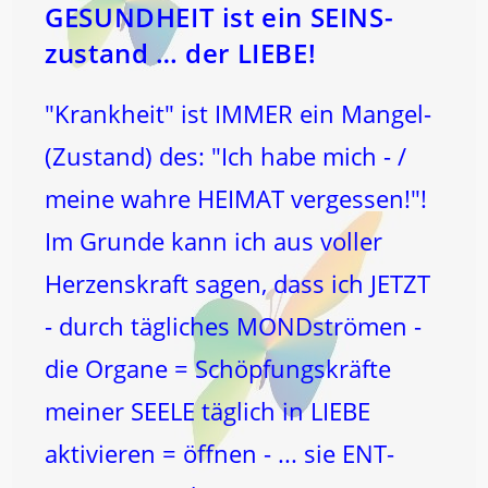
GESUNDHEIT ist ein SEINS-
zustand … der LIEBE!
"Krankheit" ist IMMER ein Mangel-
(Zustand) des: "Ich habe mich - /
meine wahre HEIMAT vergessen!"!
Im Grunde kann ich aus voller
Herzenskraft sagen, dass ich JETZT
- durch tägliches MONDströmen -
die Organe = Schöpfungskräfte
meiner SEELE täglich in LIEBE
aktivieren = öffnen - ... sie ENT-