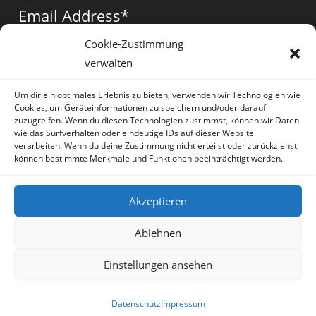
a
a
a
Email Address
*
new
new
new
tab
tab
tab
Cookie-Zustimmung
verwalten
Vorname
*
Um dir ein optimales Erlebnis zu bieten, verwenden wir Technologien wie
Cookies, um Geräteinformationen zu speichern und/oder darauf
zuzugreifen. Wenn du diesen Technologien zustimmst, können wir Daten
wie das Surfverhalten oder eindeutige IDs auf dieser Website
verarbeiten. Wenn du deine Zustimmung nicht erteilst oder zurückziehst,
können bestimmte Merkmale und Funktionen beeinträchtigt werden.
* = required field
Akzeptieren
Ablehnen
Einstellungen ansehen
Artikel
Datenschutz
Impressum
Sprache:
Deutsch
Datenschutz
Impressum
Copyright Irene Lauretti - OceanWP Theme by OceanWP