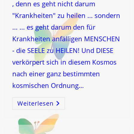
, denn es geht nicht darum
"Krankheiten" zu heilen ... sondern
... ... es geht darum den für
Krankheiten anfälligen MENSCHEN
- die SEELE zu HEILEN! Und DIESE
verkörpert sich in diesem Kosmos
nach einer ganz bestimmten
kosmischen Ordnung…
Weiterlesen
EIN
(Tages-)SCHLÜSSEL