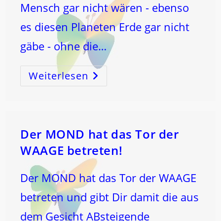
Mensch gar nicht wären - ebenso
es diesen Planeten Erde gar nicht
gäbe - ohne die…
Weiterlesen
Vom
ZOMBI-
Zum
SEELEN-
Menschen!
Der MOND hat das Tor der
WAAGE betreten!
Der MOND hat das Tor der WAAGE
betreten und gibt Dir damit die aus
dem Gesicht ABsteigende