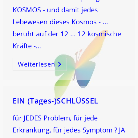
KOSMOS - und damit jedes
Lebewesen dieses Kosmos - ...
beruht auf der 12 ... 12 kosmische
Kräfte -…
Weiterlesen
Der
SCHÜTZE
Und
Die
12!!
…
EIN (Tages-)SCHLÜSSEL
für JEDES Problem, für jede
Erkrankung, für jedes Symptom ? JA