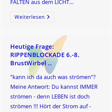
FALTEN aus dem LICHT…
Weiterlesen
GESUNDHEIT
Ist
Ein
SEINS-
Zustand
…
Der
LIEBE!
Heutige Frage:
RIPPENBLOCKADE 6.-8.
BrustWirbel ..
"kann ich da auch was strömen"?
Meine Antwort: Du kannst IMMER
strömen - denn LEBEN ist doch
strömen !!! Hört der Strom auf -