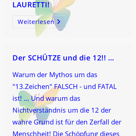
LAURETTI!
Weiterlesen
INITIIERUNG
–
VERANKERUNG
–
ENTFALTUNG!
Die
Ersten
3
Schöpfungsschritte!
Der SCHÜTZE und die 12!! …
Mit
IRENE
LAURETTI!
Warum der Mythos um das
"13.Zeichen" FALSCH - und FATAL
ist! ... Und warum das
Nichtverständnis um die 12 der
wahre Grund ist für den Zerfall der
Menschheit! Die Schöpfung dieses