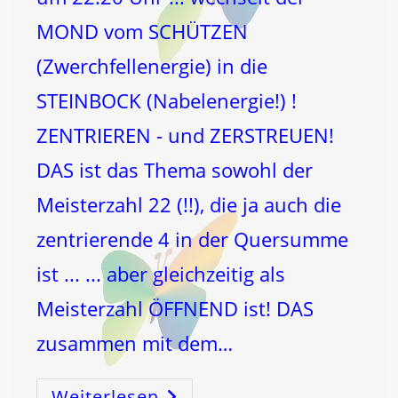
MOND vom SCHÜTZEN
(Zwerchfellenergie) in die
STEINBOCK (Nabelenergie!) !
ZENTRIEREN - und ZERSTREUEN!
DAS ist das Thema sowohl der
Meisterzahl 22 (!!), die ja auch die
zentrierende 4 in der Quersumme
ist ... ... aber gleichzeitig als
Meisterzahl ÖFFNEND ist! DAS
zusammen mit dem…
Weiterlesen
Am