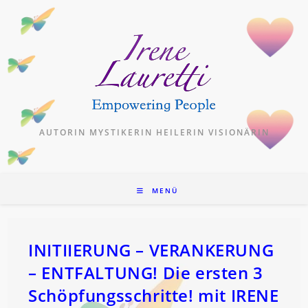
Zum
Inhalt
springen
AUTORIN MYSTIKERIN HEILERIN VISIONÄRIN
MENÜ
INITIIERUNG – VERANKERUNG
– ENTFALTUNG! Die ersten 3
Schöpfungsschritte! mit IRENE