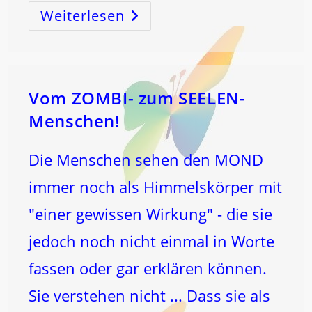
Weiterlesen
Der
WAHRE
Grund,
Warum
Die
Menschheit
In
Die
Krankheit,
Vom ZOMBI- zum SEELEN-
Den
Mangel,
Menschen!
Die
Depression,
Die
Unterdrückung
Die Menschen sehen den MOND
Verfallen
Ist
…
immer noch als Himmelskörper mit
"einer gewissen Wirkung" - die sie
jedoch noch nicht einmal in Worte
fassen oder gar erklären können.
Sie verstehen nicht ... Dass sie als