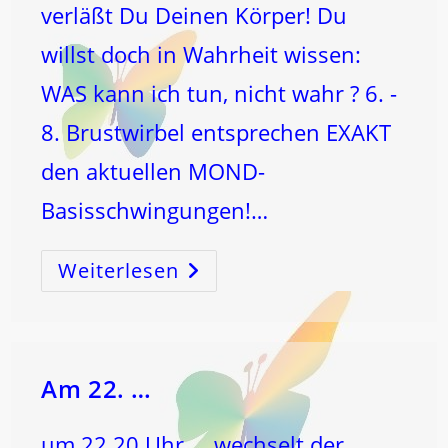
verläßt Du Deinen Körper! Du
willst doch in Wahrheit wissen:
WAS kann ich tun, nicht wahr ? 6. -
8. Brustwirbel entsprechen EXAKT
den aktuellen MOND-
Basisschwingungen!…
Weiterlesen
Heutige
Frage:
RIPPENBLOCKADE
6.-8.
BrustWirbel
..
Am 22. …
um 22.20 Uhr ... wechselt der