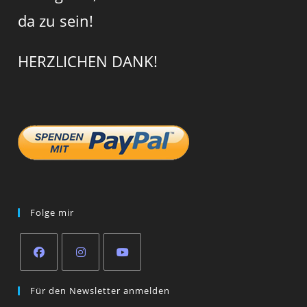
da zu sein!
HERZLICHEN DANK!
Folge mir
Opens
Opens
Opens
Für den Newsletter anmelden
in
in
in