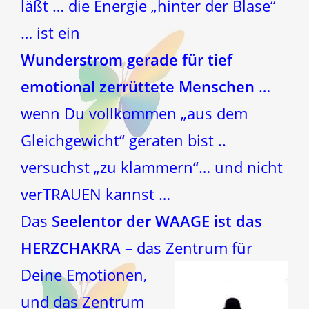
läßt … die Energie „hinter der Blase“
… ist ein
Wunderstrom gerade für tief
emotional zerrüttete Menschen
…
wenn Du vollkommen „aus dem
Gleichgewicht“ geraten bist ..
versuchst „zu klammern“… und nicht
verTRAUEN kannst …
Das
Seelentor der WAAGE ist das
HERZCHAKRA
– das Zentrum
für
Deine Emotionen,
und das Zentrum