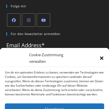
Folge mir
Opens
Opens
Opens
Für den Newsletter anmelden
in
in
in
a
a
a
Email Address
*
new
new
new
tab
tab
tab
Cookie-Zustimmung
verwalten
Vorname
*
Um dir ein optimales Erlebnis zu bieten, verwenden wir Technologien wie
Cookies, um Geräteinformationen zu speichern und/oder darauf
zuzugreifen. Wenn du diesen Technologien zustimmst, können wir Daten
wie das Surfverhalten oder eindeutige IDs auf dieser Website
verarbeiten. Wenn du deine Zustimmung nicht erteilst oder zurückziehst,
können bestimmte Merkmale und Funktionen beeinträchtigt werden.
* = required field
Akzeptieren