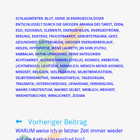
SCHLAGWÖRTER
:
BLUT
,
DEINE 26 ENERGIESCHLÖSSER
ENTSCHLÜSSELT DURCH DIE GROSSEN ARKANA DES TAROT
,
EDDA
,
EGO
,
EGOISMUS
,
ELEMENTE
,
ENERGIEHEILEN
,
ENERGIESTRÖME
,
ERDUNG
,
EXISTENZ
,
FRUCHTBARKEIT
,
GEBURTSTRAUMA
,
GEIST
,
GESUNDHEIT
,
GÖTTERSAGEN
,
GROSSER ENERGIEKREISLAUF
,
HEILEN
,
HYPOPHYSE
,
IRENE LAURETTI
,
JIN SHIN JYUTSU
,
KABBALAH
,
KATHA-UPANISHAD
,
KEINE KATEGORIEN
ACHTSAMKEIT
,
KLEINER HIMMELSZYKLUS
,
KOSMOS
,
KREBSTOR
,
LICHTMENSCH
,
LICHTSEIN
,
MÄNNLICH
,
MENSCH-MOND-KOSMOS
,
MINDSET
,
RELIGION
,
SEELENZAHLEN
,
SELBSTBEWUSSTSEIN
,
SELBSTERKENNTNIS
,
SMARAGDTAFELN
,
TAGESORGAN
,
TRAUMATA
,
UNTERSCHEIDUNG
,
UPANISHAD
,
VEREINIGUNG
,
WAHRE CHRISTENTUM
,
WAHRES SELBST
,
WEIBLICH
,
WEISHEIT
,
WEISHEITSBÜCHER
,
WIRKLICHKEIT
,
ZODIAK
Vorheriger Beitrag
Weitere
Artikel
WARUM weise ich in letzter Zeit immer wieder
ansehen
auf die Katha-Upanishad hin?