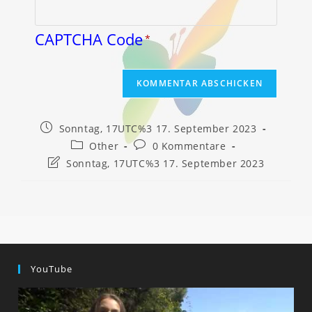
CAPTCHA Code
*
Beitrag
Sonntag, 17UTC%3 17. September 2023
veröffentlicht:
Beitrags-
Beitrags-
Other
0 Kommentare
Kategorie:
Kommentare:
Beitrag
Sonntag, 17UTC%3 17. September 2023
zuletzt
geändert
am:
YouTube