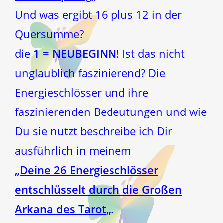
Und was ergibt 16 plus 12 in der
Quersumme?
die
1 = NEUBEGINN
! Ist das nicht
unglaublich faszinierend? Die
Energieschlösser und ihre
faszinierenden Bedeutungen und wie
Du sie nutzt beschreibe ich Dir
ausführlich in meinem
„
Deine 26 Energieschlösser
entschlüsselt durch die Großen
Arkana des Tarot
„
.