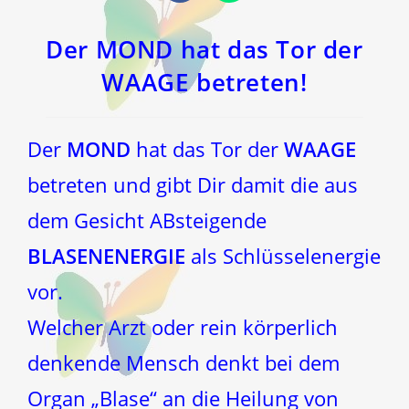
in
in
einem
einem
neuen
neuen
Fenster
Fenster
Der MOND hat das Tor der
WAAGE betreten!
Der
MOND
hat das Tor der
WAAGE
betreten und gibt Dir damit die aus
dem Gesicht ABsteigende
BLASENENERGIE
als Schlüsselenergie
vor.
Welcher Arzt oder rein körperlich
denkende Mensch denkt bei dem
Organ „Blase“ an die Heilung von