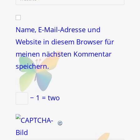
deine
Kommentieren
Adresse
Website-
ein
zum
URL
Kommentieren
ein
Name, E-Mail-Adresse und
ein
(optional)
Website in diesem Browser für
meinen nächsten Kommentar
speichern.
− 1 = two