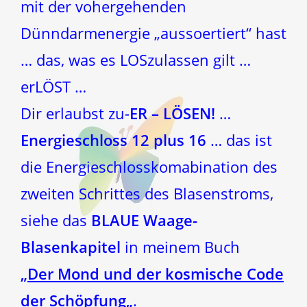
mit der vohergehenden
Dünndarmenergie „aussoertiert“ hast
… das, was es LOSzulassen gilt …
erLÖST …
Dir erlaubst zu-
ER – LÖSEN!
…
Energieschloss 12 plus 16
… das ist
die Energieschlosskomabination des
zweiten Schrittes des Blasenstroms,
siehe das
BLAUE Waage-
Blasenkapitel
in meinem Buch
„
Der Mond und der kosmische Code
der Schöpfung
„
.