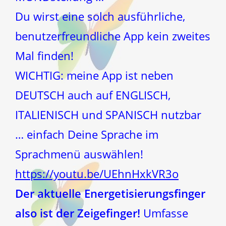
Du wirst eine solch ausführliche,
benutzerfreundliche App kein zweites
Mal finden!
WICHTIG: meine App ist neben
DEUTSCH auch auf ENGLISCH,
ITALIENISCH und SPANISCH nutzbar
… einfach Deine Sprache im
Sprachmenü auswählen!
https://youtu.be/UEhnHxkVR3o
Der aktuelle Energetisierungsfinger
also ist der Zeigefinger!
Umfasse